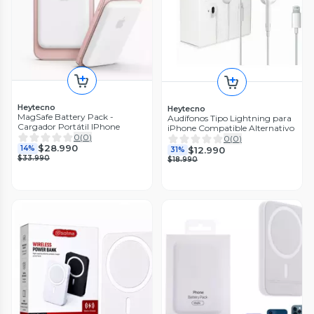
Heytecno
Heytecno
MagSafe Battery Pack -
Audífonos Tipo Lightning para
Cargador Portátil IPhone
iPhone Compatible Alternativo
0
(
0
)
0
(
0
)
$28.990
14%
$12.990
31%
$33.990
$18.990