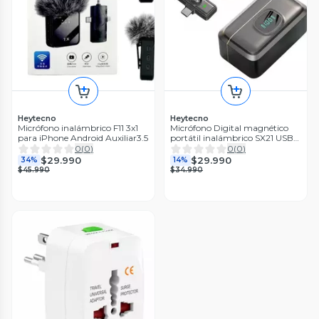
Heytecno
Heytecno
Micrófono inalámbrico F11 3x1
Micrófono Digital magnético
para iPhone Android Auxiliar3.5
portátil inalámbrico SX21 USB
C Profesional
0
(
0
)
0
(
0
)
$29.990
$29.990
34%
14%
$45.990
$34.990