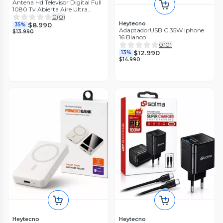
Antena Hd Televisor Digital Full
1080 Tv Abierta Aire Ultra
calidad
0
(
0
)
Heytecno
$8.990
35%
AdaptadorUSB C 35W Iphone
$13.990
16 Blanco
0
(
0
)
$12.990
13%
$14.990
Heytecno
Heytecno