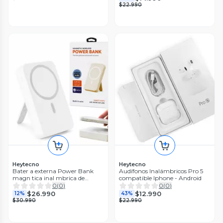
$22.990
Heytecno
Heytecno
Bater a externa Power Bank
Audífonos Inalámbricos Pro 5
magn tica inal mbrica de
compatible Iphone - Android
10000 mAh
0
(
0
)
0
(
0
)
$26.990
$12.990
12%
43%
$30.990
$22.990