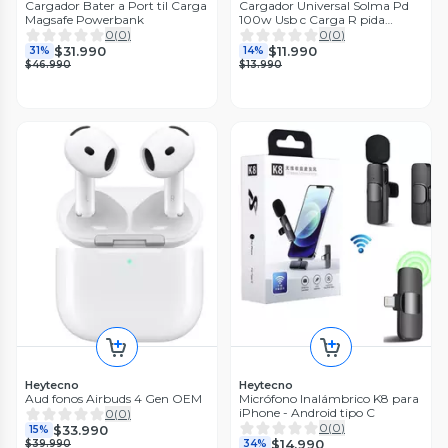
Cargador Bater a Port til Carga
Cargador Universal Solma Pd
Magsafe Powerbank
100w Usb c Carga R pida
Iphone Android
0
(
0
)
0
(
0
)
$31.990
$11.990
31%
14%
$46.990
$13.990
Heytecno
Heytecno
Aud fonos Airbuds 4 Gen OEM
Micrófono Inalámbrico K8 para
iPhone - Android tipo C
0
(
0
)
0
(
0
)
$33.990
15%
$14.990
$39.990
34%