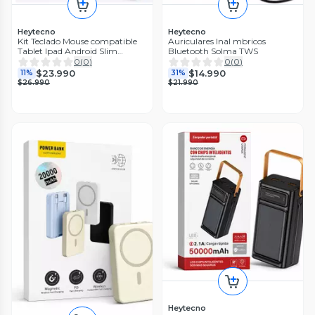
Heytecno
Heytecno
Kit Teclado Mouse compatible
Auriculares Inal mbricos
Tablet Ipad Android Slim
Bluetooth Solma TWS
Celeste
0
(
0
)
0
(
0
)
$23.990
$14.990
11%
31%
$26.990
$21.990
Heytecno