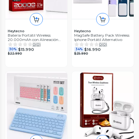
Heytecno
Heytecno
Batería Portátil Wireless
MagSafe Battery Pack Wireless
20.000mAh con Alineación
Iphone Portátil Alternativo
Magnética Inteligente
0
(
0
)
0
(
0
)
$15.990
$16.990
30%
34%
$22.990
$25.990