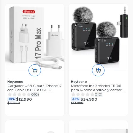
Heytecno
Heytecno
Cargador USB C para iPhone 17
Micrófono inalámbrico F11 3x1
con Cable USB C a USB C
para iPhone Android y cámara
SOLMA Blanco
Profesional
0
(
0
)
0
(
0
)
$12.990
$34.990
18%
32%
$15.990
$51.990