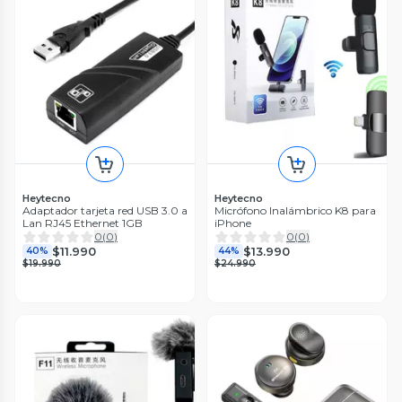
Heytecno
Heytecno
Adaptador tarjeta red USB 3.0 a
Micrófono Inalámbrico K8 para
Lan RJ45 Ethernet 1GB
iPhone
0
(
0
)
0
(
0
)
$11.990
$13.990
40%
44%
$19.990
$24.990