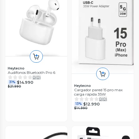
Heytecno
Audífonos Bluetooth Pro 6
0
(
0
)
$14.990
31%
Heytecno
$21.990
Cargador pared 15 pro max
carga rápida 35W
0
(
0
)
$12.990
13%
$14.990