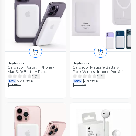
Heytecno
Heytecno
Cargador Portátil IPhone -
Cargador Magsafe Battery
MagSafe Battery Pack
Pack Wireless Iphone Portátil
Alternativo
0
(
0
)
0
(
0
)
$27.990
$16.990
12%
34%
$31.990
$25.990