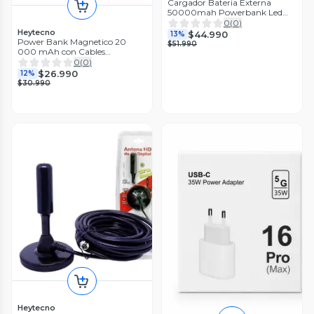
Cargador Bateria Externa
50000mah Powerbank Led
Carga Solar
0
(
0
)
Heytecno
$44.990
13%
Power Bank Magnetico 20
$51.990
000 mAh con Cables
Integrados Carga Rapida y
0
(
0
)
Wireless
$26.990
12%
$30.990
Heytecno