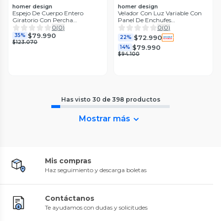
homer design
homer design
Espejo De Cuerpo Entero
Velador Con Luz Variable Con
Giratorio Con Percha
Panel De Enchufes
168x40x30 Cm
40*35*60cm
0
(
0
)
0
(
0
)
$79.990
35%
$72.990
22%
$123.070
$79.990
14%
$94.100
Has visto
30
de
398
productos
Mostrar más
Mis compras
Haz seguimiento y descarga boletas
Contáctanos
Te ayudamos con dudas y solicitudes