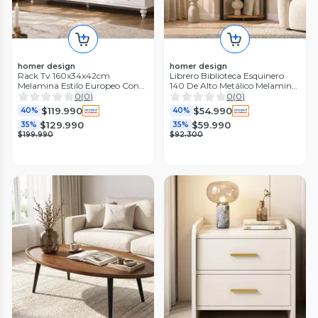
homer design
homer design
Rack Tv 160x34x42cm
Librero Biblioteca Esquinero
Melamina Estilo Europeo Con
140 De Alto Metálico Melamina
Patas Blanco
Color Marrón
0
(
0
)
0
(
0
)
$119.990
$54.990
40%
40%
$129.990
$59.990
35%
35%
$199.990
$92.300