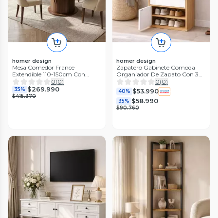
homer design
homer design
Mesa Comedor France
Zapatero Gabinete Comoda
Extendible 110-150cm Con
Organiador De Zapato Con 3
Almacenamiento Tapa Marrón
Puertas
0
(
0
)
0
(
0
)
Marrón Oscuro
$269.990
35%
$53.990
40%
$415.370
$58.990
35%
$90.760