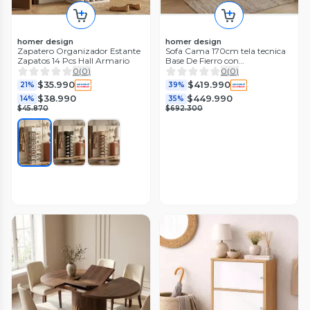
homer design
homer design
Zapatero Organizador Estante
Sofa Cama 170cm tela tecnica
Zapatos 14 Pcs Hall Armario
Base De Fierro con
Almacenamiento BLANCO
0
(
0
)
0
(
0
)
$35.990
$419.990
21%
39%
$38.990
$449.990
14%
35%
$45.870
$692.300