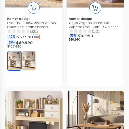
homer design
homer design
Rack Tv 120x30x55cm 2 Tiras 1
Cajas Organizadores De
Puerta Melamina Homer
Zapatos Pack Con 10 Unidades
Design
Homer Color Morado
0
(
0
)
0
(
0
)
$10.990
35%
$63.990
40%
$16.910
$69.990
35%
$107.680