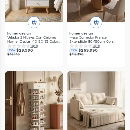
homer design
homer design
Velador 2 Niveles Con Cajones
Mesa Comedor France
Homer Design 40*30*53 Color
Extendible 110-150cm Con
Blanco Mate
Almacenamiento Marrón Claro
0
(
0
)
0
(
0
)
$29.990
$269.990
35%
35%
$46.140
$415.370