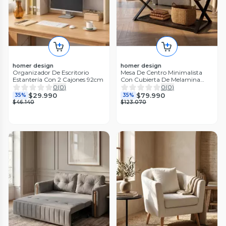
homer design
homer design
Organizador De Escritorio
Mesa De Centro Minimalista
Estantería Con 2 Cajones 92cm
Con Cubierta De Melamina
60x120cm Marrón Claro
0
(
0
)
0
(
0
)
$29.990
$79.990
35%
35%
$46.140
$123.070