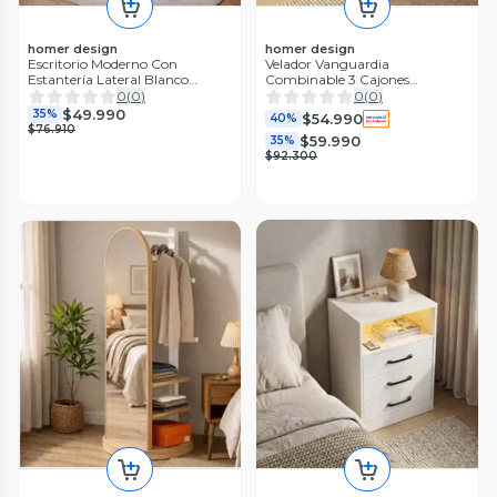
homer design
homer design
Escritorio Moderno Con
Velador Vanguardia
Estantería Lateral Blanco
Combinable 3 Cajones
120x86x40 Blanco
45x70x34cm Melamina Mate
0
(
0
)
0
(
0
)
Balnco Entero
$49.990
35%
$54.990
40%
$76.910
$59.990
35%
$92.300