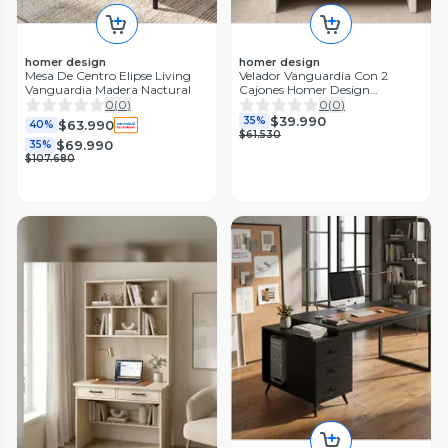
homer design
homer design
Mesa De Centro Elipse Living
Velador Vanguardia Con 2
Vanguardia Madera Nactural
Cajones Homer Design
47*40*40
0
(
0
)
0
(
0
)
$39.990
35%
$63.990
40%
$61.530
$69.990
35%
$107.680