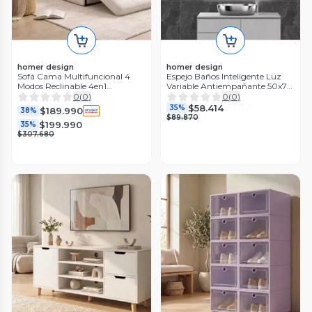
homer design
homer design
Sofá Cama Multifuncional 4
Espejo Baños Inteligente Luz
Modos Reclinable 4en1
Variable Antiempañante 50x70
Convertible Beige Liso
Cm Marco Vertical
0
(
0
)
0
(
0
)
$58.414
35%
$189.990
38%
$89.870
$199.990
35%
$307.680