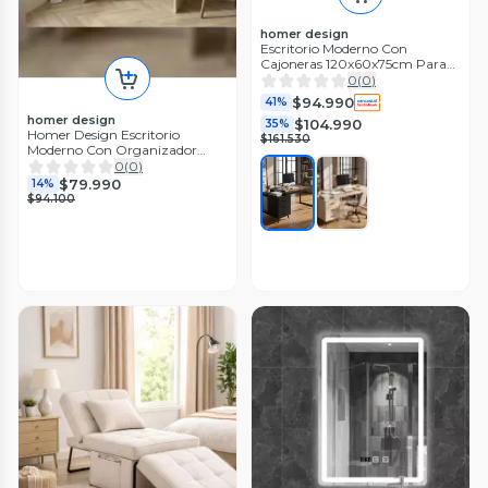
homer design
Escritorio Moderno Con
Cajoneras 120x60x75cm Para
Oficina
0
(
0
)
$94.990
41%
homer design
$104.990
35%
Homer Design Escritorio
$161.530
Moderno Con Organizador
80x50x170cm Para Oficina
0
(
0
)
Color Marrón
$79.990
14%
$94.100