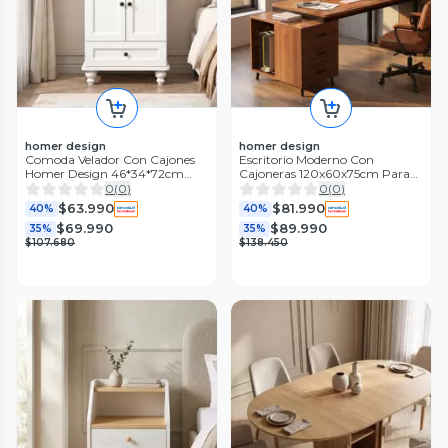
homer design
homer design
Comoda Velador Con Cajones
Escritorio Moderno Con
Homer Design 46*34*72cm
Cajoneras 120x60x75cm Para
Europea
Oficina Marrón Oscuro
0
(
0
)
0
(
0
)
$63.990
$81.990
40%
40%
$69.990
$89.990
35%
35%
$107.680
$138.450