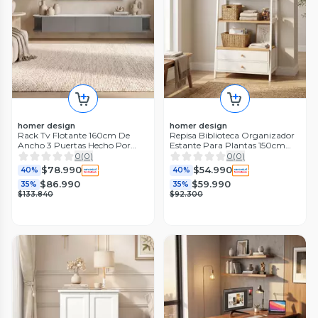
homer design
homer design
Rack Tv Flotante 160cm De
Repisa Biblioteca Organizador
Ancho 3 Puertas Hecho Por
Estante Para Plantas 150cm
Melamina
Blanco
0
(
0
)
0
(
0
)
$78.990
$54.990
40%
40%
$86.990
$59.990
35%
35%
$133.840
$92.300