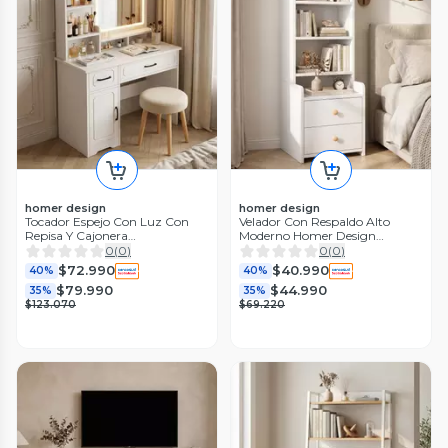
homer design
homer design
Tocador Espejo Con Luz Con
Velador Con Respaldo Alto
Repisa Y Cajonera
Moderno Homer Design
137x80x40cm Blanco
128*30*40cm
0
(
0
)
0
(
0
)
$72.990
$40.990
40%
40%
$79.990
$44.990
35%
35%
$123.070
$69.220