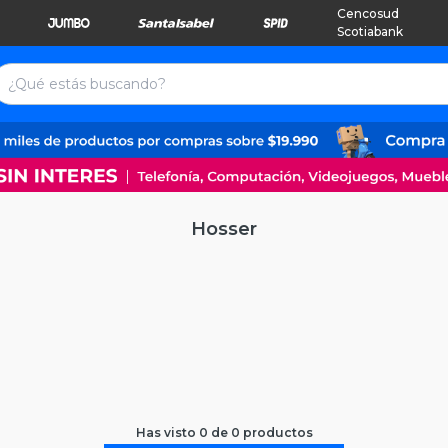
Cencosud
Scotiabank
Hosser
Has visto
0
de
0
productos