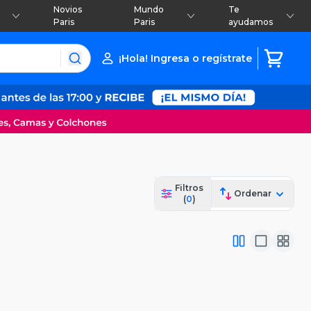
Novios
Mundo
Te
Paris
Paris
ayudamos
¡Hola! Ingresa o regístrate
Filtros
Ordenar
(
0
)