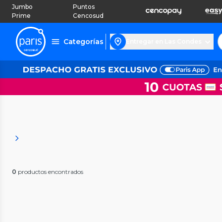
Jumbo
Puntos
Prime
Cencosud
Categorías
Entregar en Las Condes
0
productos encontrados