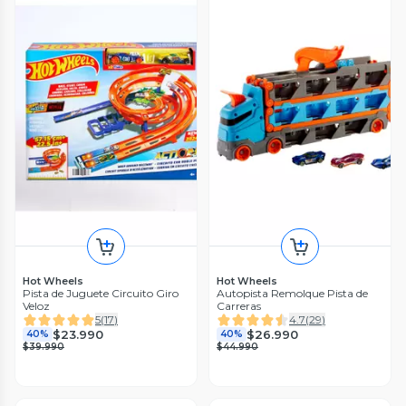
Hot Wheels
Hot Wheels
Pista de Juguete Circuito Giro
Autopista Remolque Pista de
Veloz
Carreras
5
(
17
)
4.7
(
29
)
$23.990
$26.990
40%
40%
$39.990
$44.990