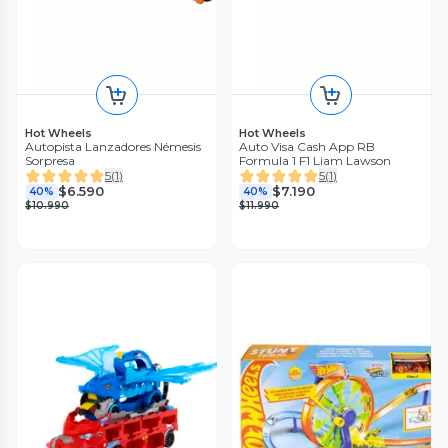
Hot Wheels
Hot Wheels
Autopista Lanzadores Némesis
Auto Visa Cash App RB
Sorpresa
Formula 1 F1 Liam Lawson
5
(
1
)
5
(
1
)
$6.590
$7.190
40%
40%
$10.990
$11.990