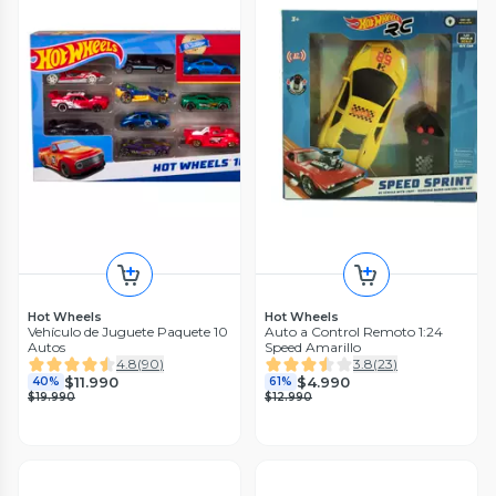
Hot Wheels
Hot Wheels
Vehículo de Juguete Paquete 10
Auto a Control Remoto 1:24
Autos
Speed Amarillo
4.8
(
90
)
3.8
(
23
)
$11.990
$4.990
40%
61%
$19.990
$12.990