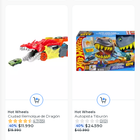
Hot Wheels
Hot Wheels
Ciudad Remolque de Dragón
Autopista Tiburón
4.7
(
35
)
0
(
0
)
$11.990
$24.590
40%
40%
$19.990
$40.990