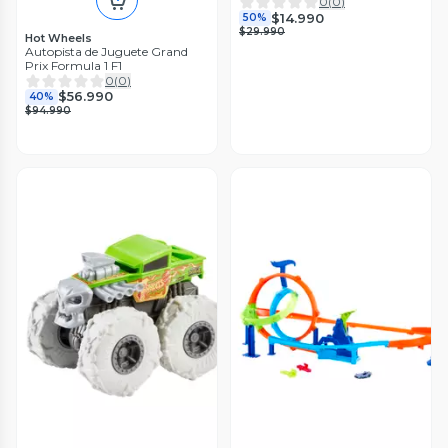
0
(
0
)
$14.990
50%
$29.990
Hot Wheels
Autopista de Juguete Grand
Prix Formula 1 F1
0
(
0
)
$56.990
40%
$94.990