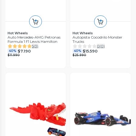
Hot Wheels
Hot Wheels
Auto Mercedes-AMG Petronas
Autopista Cocodrilo Monster
Formula 1 F1 Lewis Hamilton
Trucks
5
(
3
)
0
(
0
)
$7.190
$15.590
40%
40%
$11.990
$25.990