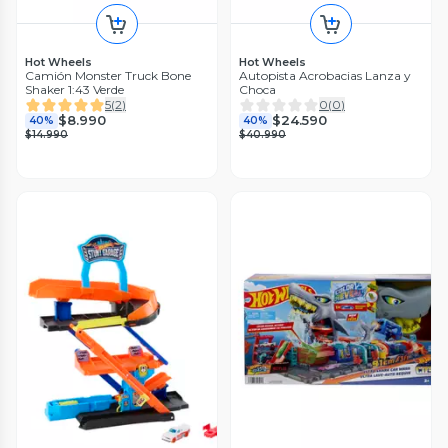
Hot Wheels
Hot Wheels
Camión Monster Truck Bone
Autopista Acrobacias Lanza y
Shaker 1:43 Verde
Choca
5
(
2
)
0
(
0
)
$8.990
$24.590
40%
40%
$14.990
$40.990