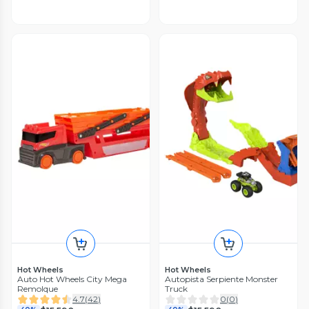
Hot Wheels
Hot Wheels
Auto Hot Wheels City Mega
Autopista Serpiente Monster
Remolque
Truck
4.7
(
42
)
0
(
0
)