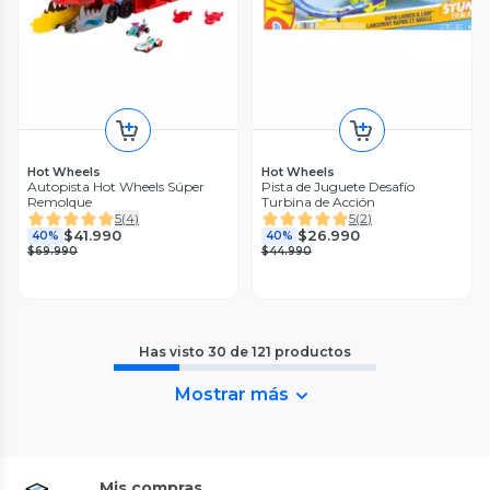
Hot Wheels
Hot Wheels
Autopista Hot Wheels Súper
Pista de Juguete Desafío
Remolque
Turbina de Acción
5
(
4
)
5
(
2
)
$41.990
$26.990
40%
40%
$69.990
$44.990
Has visto
30
de
121
productos
Mostrar más
Mis compras