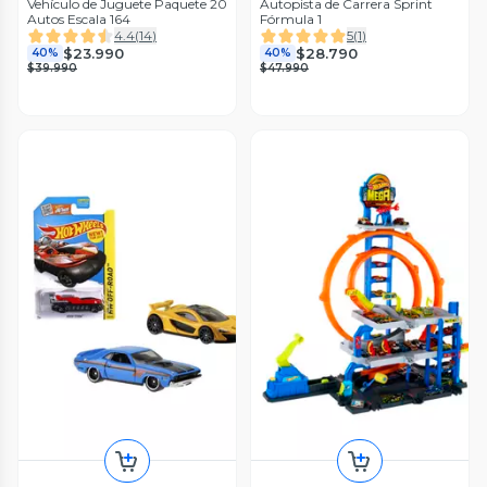
Vehículo de Juguete Paquete 20
Autopista de Carrera Sprint
Autos Escala 164
Fórmula 1
4.4
(
14
)
5
(
1
)
$23.990
$28.790
40%
40%
$39.990
$47.990