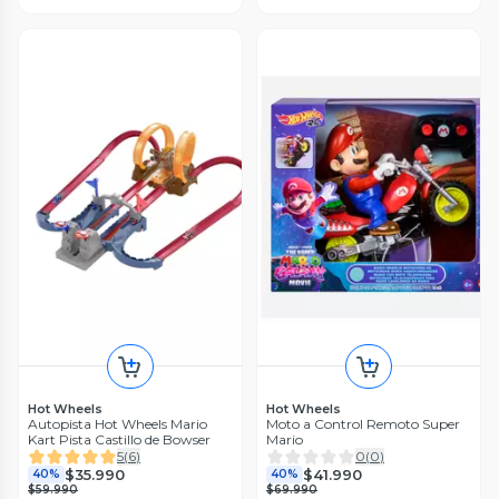
Hot Wheels
Hot Wheels
Autopista Hot Wheels Mario
Moto a Control Remoto Super
Kart Pista Castillo de Bowser
Mario
5
(
6
)
0
(
0
)
$35.990
$41.990
40%
40%
$59.990
$69.990