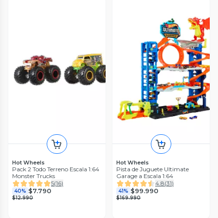
Hot Wheels
Hot Wheels
Pack 2 Todo Terreno Escala 1:64
Pista de Juguete Ultimate
Monster Trucks
Garage a Escala 1:64
5
(
16
)
4.8
(
31
)
$7.790
$99.990
40%
41%
$12.990
$169.990