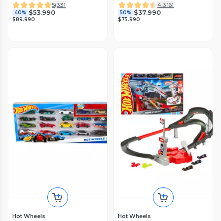
5
(
33
)
4.3
(
6
)
$53.990
$37.990
40%
50%
$89.990
$75.990
Hot Wheels
Hot Wheels