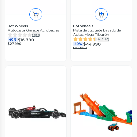
Hot Wheels
Hot Wheels
Autopista Garage Acrobacias
Pista de Juguete Lavado de
Autos Mega Tiburón
0
(
0
)
4.8
(
12
)
$16.790
40%
$44.990
$27.990
40%
$74.990