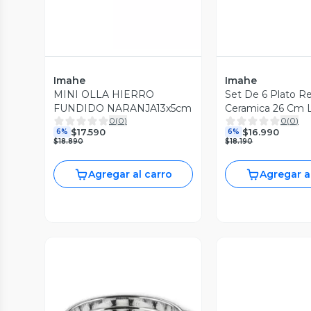
Imahe
Imahe
MINI OLLA HIERRO
Set De 6 Plato 
FUNDIDO NARANJA13x5cm
Ceramica 26 Cm 
0
(
0
)
0
(
0
)
$17.590
$16.990
6%
6%
$18.890
$18.190
Agregar al carro
Agregar a