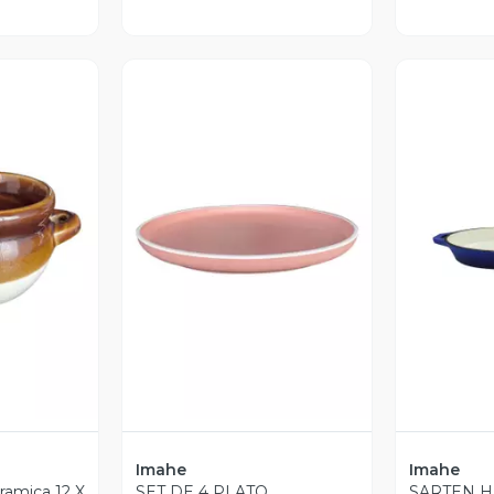
revia
Vista Previa
V
Imahe
Imahe
ramica 12 X
SET DE 4 PLATO
SARTEN H