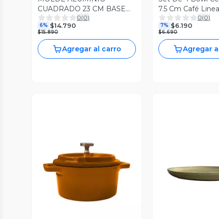
CUADRADO 23 CM BASE
7.5 Cm Café Linea
0
(
0
)
0
(
0
)
DESMONTABLE
$14.790
$6.190
6%
7%
$15.890
$6.690
Agregar al carro
Agregar a
Vista Previa
Vista P