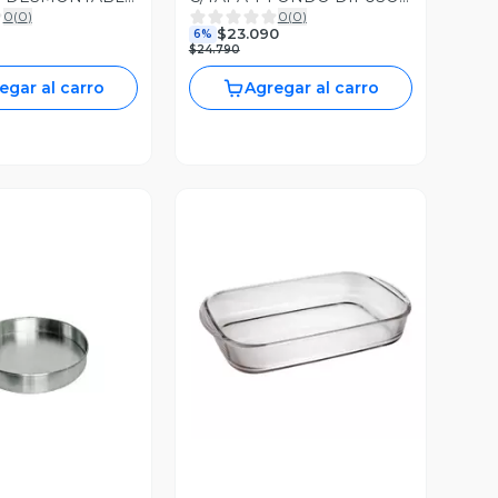
0
(
0
)
0
(
0
)
M
6 lts
$23.090
6%
$24.790
egar al carro
Agregar al carro
Vista Previa
ista Previa