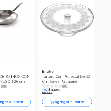
ista Previa
Vista Previa
Imahe
CERO INOX CON
Tortero Con Pedestal De 32
FUSOR 26 cm
Cm. Linea Patisserie
0
(
0
)
0
(
0
)
$11.690
7%
$12.590
egar al carro
Agregar al carro