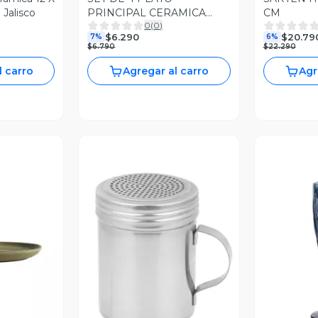
 Jalisco
PRINCIPAL CERAMICA
CM
0
(
0
)
RUSTICA 27 CM ROSADO
$6.290
$20.79
7%
6%
LINEA
$6.790
$22.290
l carro
Agregar al carro
Agr
revia
Vista Previa
V