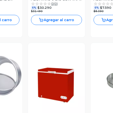
0
(
0
)
TORNILLO
19X18X6C
$30.290
$7.590
6%
6%
$32.490
$8.090
l carro
Agregar al carro
Agr
revia
Vista Previa
V