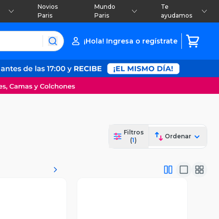
Novios
Mundo
Te
Paris
Paris
ayudamos
¡Hola! Ingresa o regístrate
Filtros
Ordenar
(
1
)