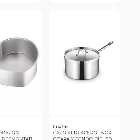
ista Previa
Vista Previa
Imahe
ORAZON
CAZO ALTO ACERO. INOX
O DESMONTABLE
C/TAPA Y FONDO DIFUSOR