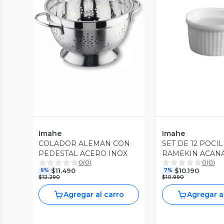
Vista Previa
Vista P
Imahe
Imahe
COLADOR ALEMAN CON
SET DE 12 POCI
PEDESTAL ACERO INOX
RAMEKIN ACAN
0
(
0
)
0
(
0
)
PORCELANA 5X
$11.490
$10.190
6%
7%
TOWER
$12.290
$10.990
Agregar al carro
Agregar a