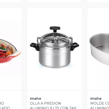
revia
Vista Previa
V
Imahe
Imahe
RO
OLLA A PRESION
MOLDE C
LADO
ALUMINIO 9 LTS CON TAPA
ALUMINI