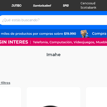
Cencosud
Scotiabank
Imahe
 filtros