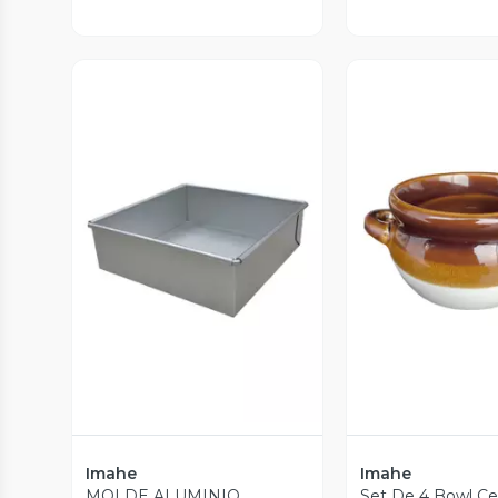
Vista Previa
Vista P
Imahe
Imahe
MOLDE ALUMINIO
Set De 4 Bowl Ce