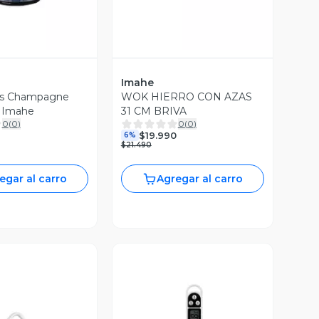
Imahe
as Champagne
WOK HIERRO CON AZAS
l Imahe
31 CM BRIVA
0
(
0
)
0
(
0
)
$19.990
6%
$21.490
egar al carro
Agregar al carro