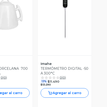
ista Previa
Vista Previa
Imahe
ORCELANA 700
TERMÓMETRO DIGITAL -50
A
A 300°C
0
(
0
)
0
(
0
)
$11.490
13%
$13.290
egar al carro
Agregar al carro