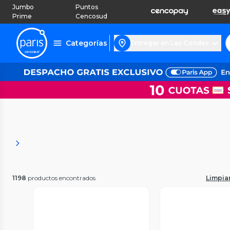
Jumbo
Puntos
Prime
Cencosud
Categorías
Entregar en Las Condes
1198
productos encontrados
Limpiar