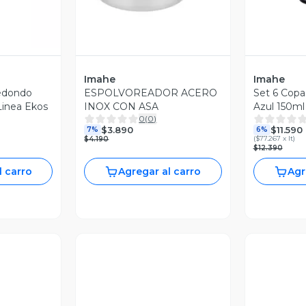
Imahe
Imahe
Redondo
ESPOLVOREADOR ACERO
Set 6 Cop
Linea Ekos
INOX CON ASA
Azul 150m
0
(
0
)
$3.890
$11.590
7%
6%
(
$77.267 x lt
)
$4.190
$12.390
l carro
Agregar al carro
Agr