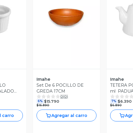
revia
Vista Previa
V
Imahe
Imahe
LLO
Set De 6 POCILLO DE
TETERA P
ALADO
GREDA 17CM
ml PADU
0
(
0
)
3CM
$15.790
$6.390
6%
7%
$16.890
$6.890
l carro
Agregar al carro
Agr