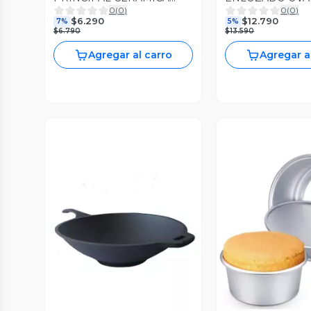
0
(
0
)
0
(
0
)
RUSTICA 27 CM AMARILLO
ROJO 26 cm
$6.290
$12.790
7%
5%
LIN
$6.790
$13.590
Agregar al carro
Agregar a
Vista Previa
Vista P