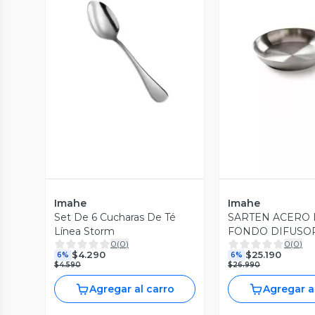
Vista Previa
Vista P
Imahe
Imahe
Set De 6 Cucharas De Té
SARTEN ACERO 
Línea Storm
FONDO DIFUSOR
0
(
0
)
0
(
0
)
$4.290
$25.190
6%
6%
$4.590
$26.990
Agregar al carro
Agregar a