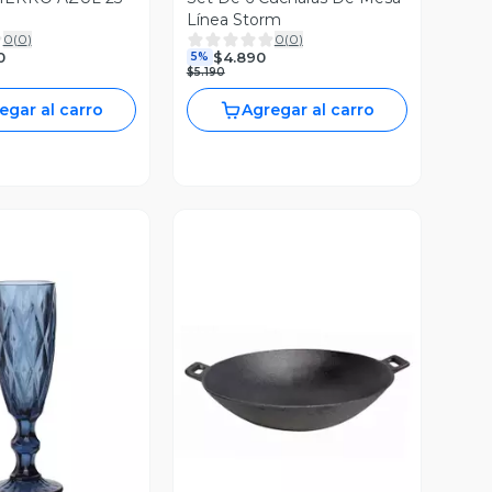
Línea Storm
0
(
0
)
0
(
0
)
0
$4.890
5%
$5.190
egar al carro
Agregar al carro
ista Previa
Vista Previa