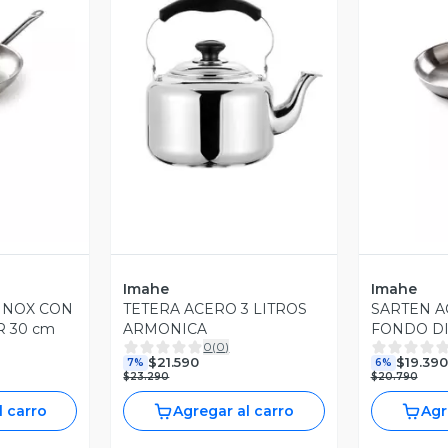
revia
Vista Previa
V
Imahe
Imahe
INOX CON
TETERA ACERO 3 LITROS
SARTEN A
 30 cm
ARMONICA
FONDO DI
0
(
0
)
$21.590
$19.390
7%
6%
$23.290
$20.790
l carro
Agregar al carro
Agr