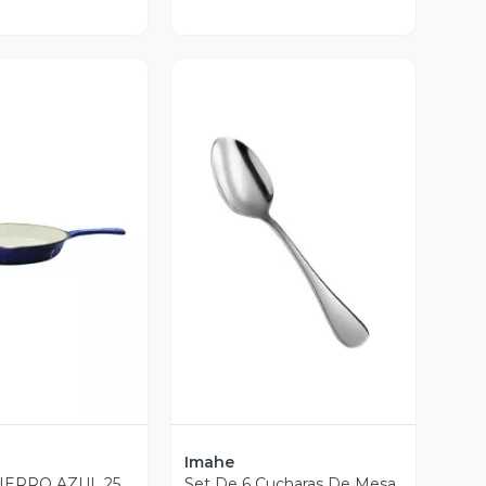
ista Previa
Vista Previa
Imahe
IERRO AZUL 25
Set De 6 Cucharas De Mesa