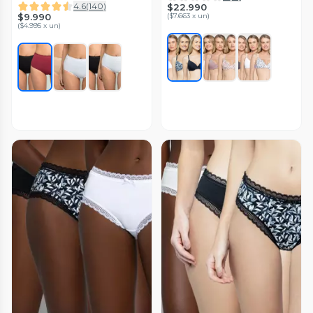
4.6
(
140
)
$22.990
$9.990
(
$7.663 x un
)
(
$4.995 x un
)