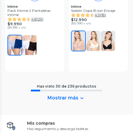
Intime
Intime
Pack Intime 2 Pantaletas
Sostén Copa B con Encaje
Intime
4.9
(
18
)
4.8
(
29
)
$12.990
$9.990
(
$12.990 x un
)
(
$4.995 x un
)
Has visto
30
de
236
productos
Mostrar más
Mis compras
Haz seguimiento y descarga boletas