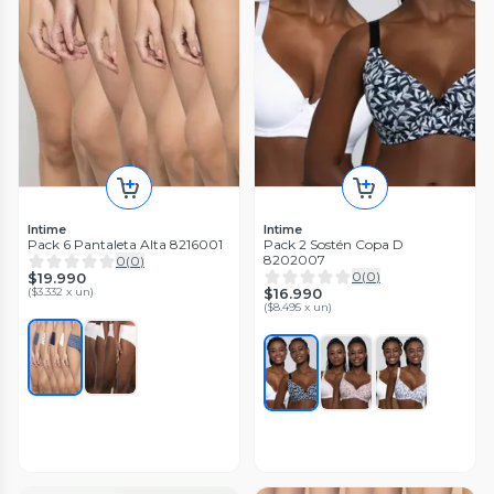
Intime
Intime
Pack 6 Pantaleta Alta 8216001
Pack 2 Sostén Copa D
8202007
0
(
0
)
0
(
0
)
$19.990
(
$3.332 x un
)
$16.990
(
$8.495 x un
)