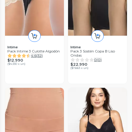
Intime
Intime
Pack Intime 3 Culotte Algodón
Pack 3 Sostén Copa B Liso
Ondas
4.6
(
32
)
0
(
0
)
$12.990
(
$4.330 x un
)
$22.990
(
$7.663 x un
)