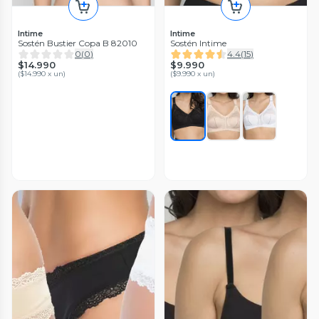
Intime
Intime
Sostén Bustier Copa B 82010
Sostén Intime
0
(
0
)
4.4
(
15
)
$14.990
$9.990
(
$14.990 x un
)
(
$9.990 x un
)