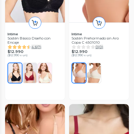
Intime
Intime
Sostén Básico Diseño con
Sostén Prehormado sin Aro
Encaje
Copa C 4501010
4.6
(
7
)
0
(
0
)
$12.990
$12.990
(
$12.990 x un
)
(
$12.990 x un
)