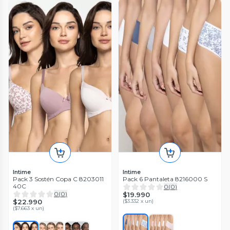
Intime
Intime
Pack 3 Sostén Copa C 8203011
Pack 6 Pantaleta 8216000 S
40C
0
(
0
)
0
(
0
)
$19.990
$22.990
(
$3.332 x un
)
(
$7.663 x un
)