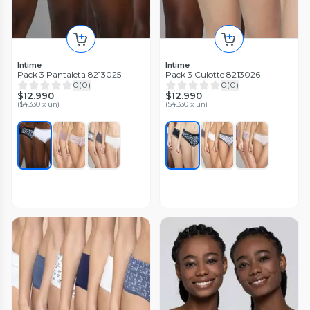
Intime
Intime
Pack 3 Pantaleta 8213025
Pack 3 Culotte 8213026
0
(
0
)
0
(
0
)
$12.990
$12.990
(
$4.330 x un
)
(
$4.330 x un
)