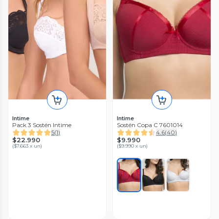
Intime
Intime
Pack 3 Sostén Intime
Sostén Copa C 7601014
5
(
1
)
4.6
(
40
)
$22.990
$9.990
(
$7.663 x un
)
(
$9.990 x un
)