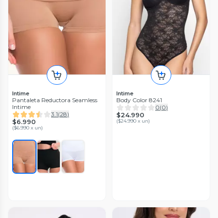
Intime
Intime
Pantaleta Reductora Seamless
Body Color 8241
Intime
0
(
0
)
3.1
(
28
)
$24.990
$6.990
(
$24.990 x un
)
(
$6.990 x un
)