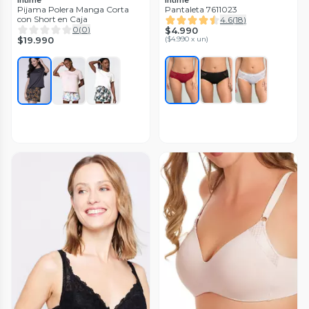
Pijama Polera Manga Corta
Pantaleta 7611023
con Short en Caja
4.6
(
18
)
0
(
0
)
$4.990
$19.990
(
$4.990 x un
)