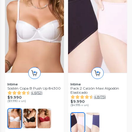
Intime
Intime
Sostén Copa B Push Up 84300
Pack 2 Calzón Maxi Algodón
Elasticado
4.6
(
52
)
4.8
(
75
)
$9.990
(
$9.990 x un
)
$9.990
(
$4.995 x un
)