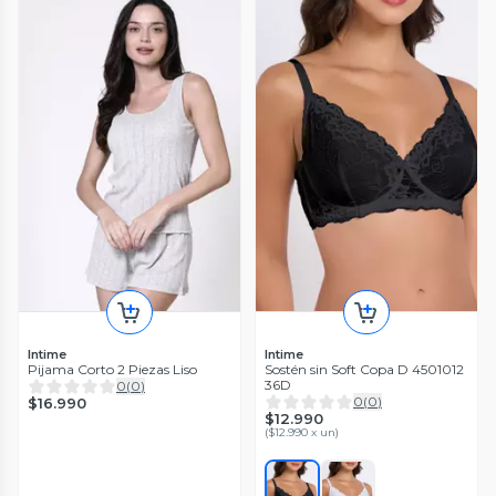
Intime
Intime
Pijama Corto 2 Piezas Liso
Sostén sin Soft Copa D 4501012
36D
0
(
0
)
0
(
0
)
$16.990
$12.990
(
$12.990 x un
)