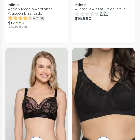
Intime
Intime
Pack 3 Modelo Pantaleta
Pijama 2 Piezas Color Tenue
Algodón Elasticado
0
(
0
)
4.7
(
31
)
$16.990
$12.990
(
$4.330 x un
)