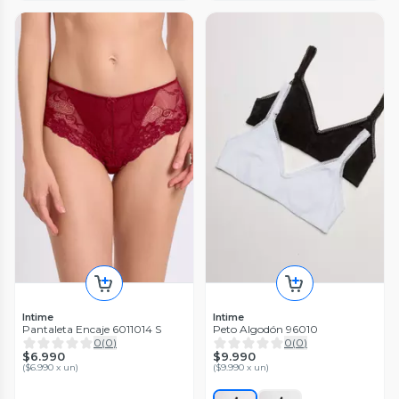
Intime
Intime
Pantaleta Encaje 6011014 S
Peto Algodón 96010
0
(
0
)
0
(
0
)
$6.990
$9.990
(
$6.990 x un
)
(
$9.990 x un
)