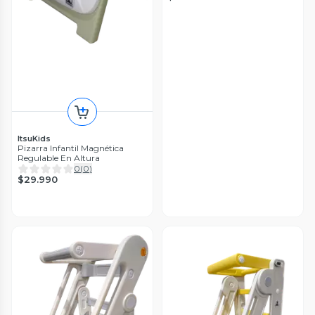
ItsuKids
Pizarra Infantil Magnética
Regulable En Altura
0
(
0
)
$29.990