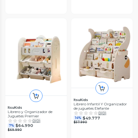
ItsuKids
Librero Infantil Y Organizador
ItsuKids
de juguetes Elefante
Librero y Organizador de
0
(
0
)
Juguetes Premier
$49.777
14%
0
(
0
)
$57.990
$64.990
7%
$69.990