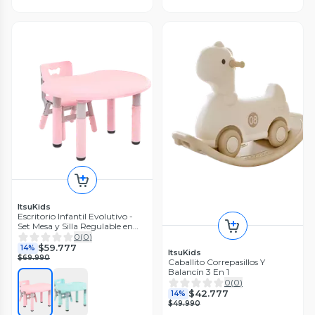
ItsuKids
Escritorio Infantil Evolutivo -
Set Mesa y Silla Regulable en
Altura
0
(
0
)
$59.777
14%
ItsuKids
$69.990
Caballito Correpasillos Y
Balancín 3 En 1
0
(
0
)
$42.777
14%
$49.990