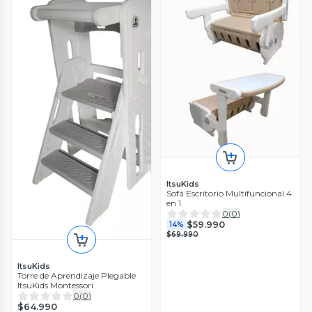
ItsuKids
Sofá Escritorio Multifuncional 4
en 1
0
(
0
)
$59.990
14%
$69.990
ItsuKids
Torre de Aprendizaje Plegable
ItsuKids Montessori
0
(
0
)
$64.990