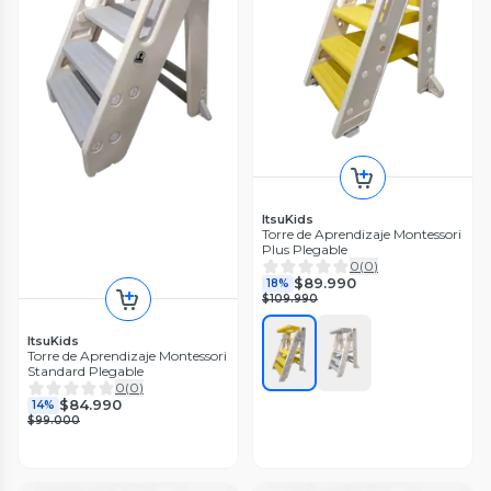
ItsuKids
Torre de Aprendizaje Montessori
Plus Plegable
0
(
0
)
$89.990
18%
$109.990
ItsuKids
Torre de Aprendizaje Montessori
Standard Plegable
0
(
0
)
$84.990
14%
$99.000