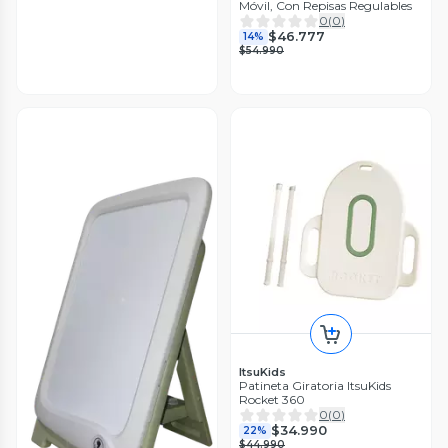
Móvil, Con Repisas Regulables
0
(
0
)
$46.777
14%
$54.990
ItsuKids
Patineta Giratoria ItsuKids
Rocket 360
0
(
0
)
$34.990
22%
$44.990