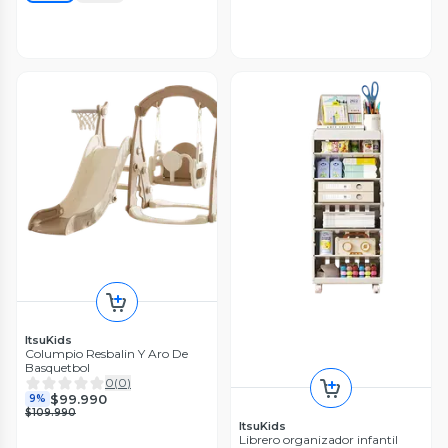
ItsuKids
Columpio Resbalin Y Aro De
Basquetbol
0
(
0
)
$99.990
9%
$109.990
ItsuKids
Librero organizador infantil