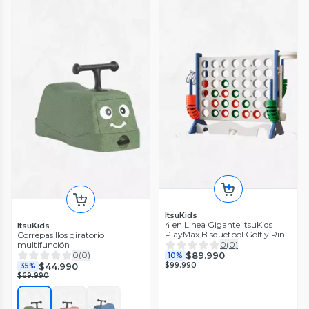
ItsuKids
4 en L nea Gigante ItsuKids
ItsuKids
PlayMax B squetbol Golf y Ring
Correpasillos giratorio
Toss
0
(
0
)
multifunción
$89.990
0
(
0
)
10%
$99.990
$44.990
35%
$69.990