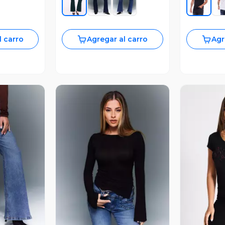
l carro
Agregar al carro
Agr
revia
Vista Previa
V