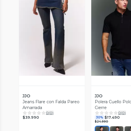
Vista Previa
Vista P
JJO
JJO
Jeans Flare con Falda Pareo
Polera Cuello Pol
Amarrada
Cierre
0
(
0
)
0
(
0
)
$39.990
$17.490
30%
$24.990