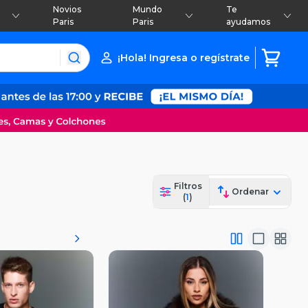
Novios
Mundo
Te
Paris
Paris
ayudamos
¡Hola! Ingresa o regístrate
Filtros
Ordenar
(
1
)