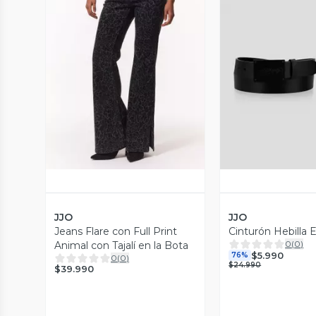
Vista Previa
Vista P
JJO
JJO
Jeans Flare con Full Print
Cinturón Hebilla 
0
(
0
)
Animal con Tajalí en la Bota
$5.990
76%
0
(
0
)
$24.990
$39.990