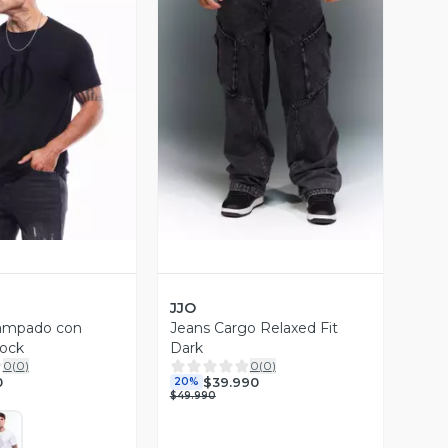
ista Previa
Vista Previa
JJO
tampado con
Jeans Cargo Relaxed Fit
lock
Dark
0
(
0
)
0
(
0
)
0
$39.990
20%
$49.990