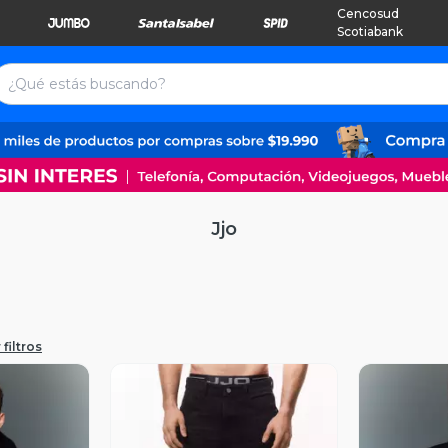
Cencosud
Scotiabank
Jjo
filtros