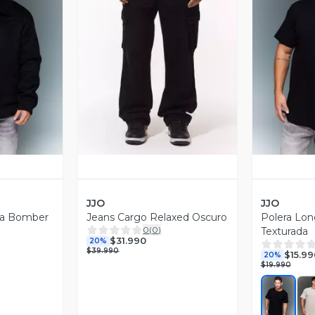
revia
Vista Previa
V
JJO
JJO
ra Bomber
Jeans Cargo Relaxed Oscuro
Polera Long
0
(
0
)
Texturada
$31.990
20%
$39.990
$15.99
20%
$19.990