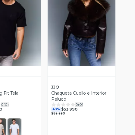
ista Previa
Vista Previa
JJO
 Fit Tela
Chaqueta Cuello e Interior
Peludo
0
(
0
)
0
(
0
)
0
$53.990
40%
$89.990