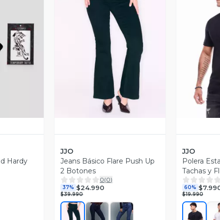
revia
Vista Previa
V
JJO
JJO
Ed Hardy
Jeans Básico Flare Push Up
Polera Es
2 Botones
Tachas y F
0
(
0
)
$24.990
$7.99
37%
60%
$39.990
$19.990