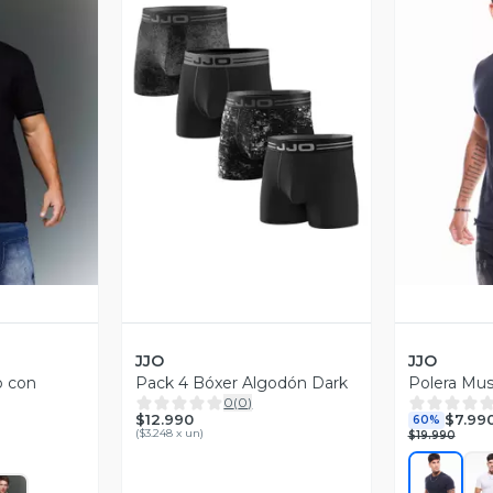
revia
Vista Previa
V
JJO
JJO
o con
Pack 4 Bóxer Algodón Dark
Polera Mus
0
(
0
)
$12.990
$7.99
60%
(
$3.248 x un
)
$19.990