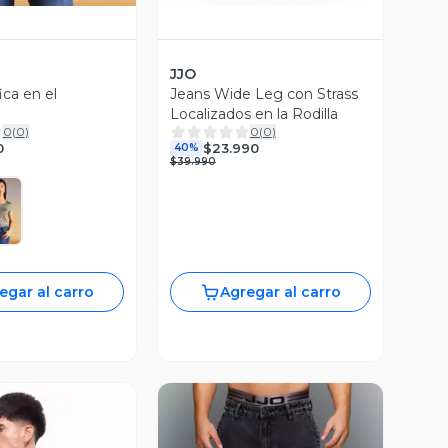
JJO
ica en el
Jeans Wide Leg con Strass
Localizados en la Rodilla
0
(
0
)
0
(
0
)
0
$23.990
40%
$39.990
egar al carro
Agregar al carro