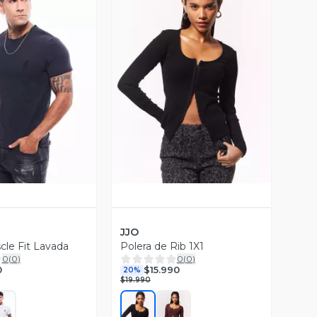
ista Previa
Vista Previa
JJO
cle Fit Lavada
Polera de Rib 1X1
0
(
0
)
0
(
0
)
0
$15.990
20%
$19.990