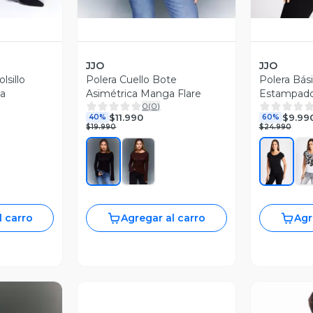
JJO
JJO
lsillo
Polera Cuello Bote
Polera Bás
ta
Asimétrica Manga Flare
Estampado 
0
(
0
)
$11.990
$9.99
40%
60%
$19.990
$24.990
l carro
Agregar al carro
Agr