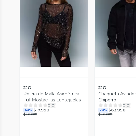
Vista Previa
Vista P
JJO
JJO
Polera de Malla Asimétrica
Chaqueta Aviado
Full Mostacillas Lentejuelas
Chiporro
0
(
0
)
0
(
0
)
$17.990
$63.990
40%
20%
$29.990
$79.990