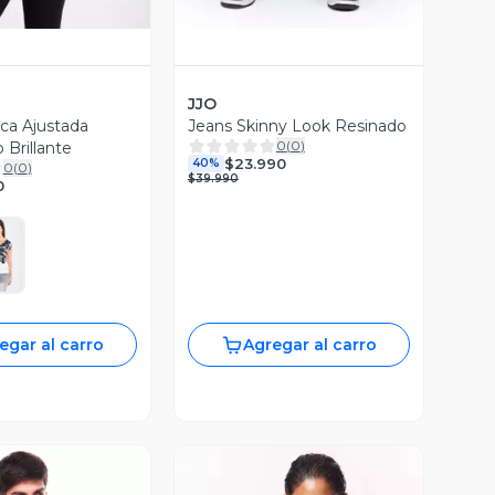
JJO
ica Ajustada
Jeans Skinny Look Resinado
0
(
0
)
Brillante
$23.990
40%
0
(
0
)
$39.990
0
egar al carro
Agregar al carro