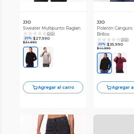
JJO
JJO
Sweater Multipunto Raglan
Polerón Canguro
0
(
0
)
Brillos
$27.990
20%
0
(
0
)
$34.990
$35.990
20%
$44.990
Agregar al carro
Agregar a