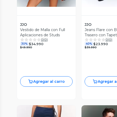
JJO
JJO
Vestido de Malla con Full
Jeans Flare con Bo
Aplicaciones de Studs
Trasero con Tape
0
(
0
)
0
(
0
)
$34.990
$23.990
30%
40%
$49.990
$39.990
Agregar al carro
Agregar a