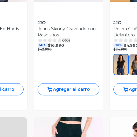
JJO
JJO
 Ed Hardy
Jeans Skinny Gravillado con
Polera Gráf
Rasguños
Delantero
0
(
0
)
$16.990
$4.99
60%
80%
$42.990
$24.990
l carro
Agregar al carro
Agr