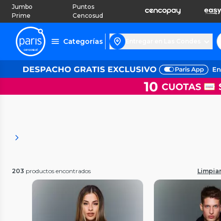
Jumbo
Puntos
Prime
Cencosud
Categorías
Entregar en Las Condes
203
productos encontrados
Limpiar 