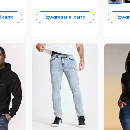
l carro
Agregar al carro
Agr
revia
Vista Previa
V