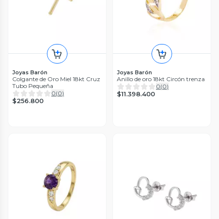
Joyas Barón
Joyas Barón
Colgante de Oro Miel 18kt Cruz
Anillo de oro 18kt Circón trenza
Tubo Pequeña
0
(
0
)
0
(
0
)
$11.398.400
$256.800