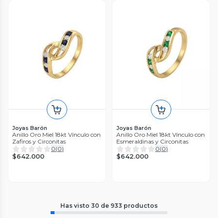
Joyas Barón
Joyas Barón
Anillo Oro Miel 18kt Vínculo con
Anillo Oro Miel 18kt Vínculo con
Zafiros y Circonitas
Esmeraldinas y Circonitas
0
(
0
)
0
(
0
)
$642.000
$642.000
Has visto
30
de
933
productos