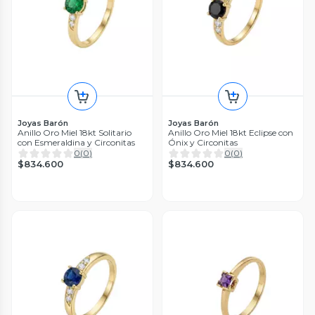
Joyas Barón
Joyas Barón
Anillo Oro Miel 18kt Solitario
Anillo Oro Miel 18kt Eclipse con
con Esmeraldina y Circonitas
Ónix y Circonitas
0
(
0
)
0
(
0
)
$834.600
$834.600