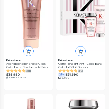
Kérastase
Kérastase
Acondicionador Efecto Gloss
Cofre Fondant Anti-Caída para
Cabello con Tendencia Al Frizz
Cabello Débil Genesis
Gloss Absolu Insta Glaze 250ml
5
(
11
)
5
(
4
)
$38.990
$51.690
25%
(
$15.596 x 100 ml
)
$68.980