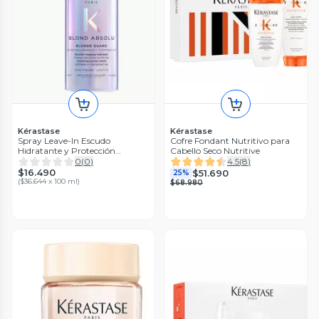
Kérastase
Kérastase
Spray Leave-In Escudo
Cofre Fondant Nutritivo para
Hidratante y Protección
Cabello Seco Nutritive
Avanzada Cabello Rubio Blond
0
(
0
)
4.5
(
8
)
Guard 45ml Blond Absolu
$16.490
$51.690
25%
(
$36.644 x 100 ml
)
$68.980