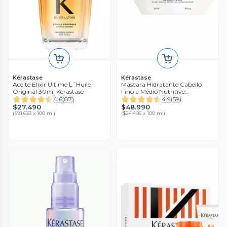
Kérastase
Kérastase
Aceite Elixir Ultime L´Huile
Máscara Hidratante Cabello
Original 30ml Kérastase
Fino a Medio Nutritive
Masquintense 200 ml
4.6
(
87
)
4.9
(
59
)
$27.490
$48.990
(
$91.633 x 100 ml
)
(
$24.495 x 100 ml
)