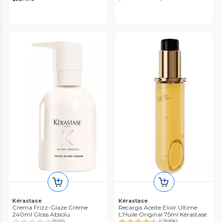
Kérastase
Kérastase
Crema Frizz-Glaze Crème
Recarga Aceite Elixir Ultime
240ml Gloss Absolu
L’Huile Original 75ml Kérastase
0
(
0
)
4.7
(
58
)