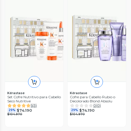
Kérastase
Kérastase
Set Cofre Nutritivo para Cabello
Cofre para Cabello Rubio o
Seco Nutritive
Decolorado Blond Absolu
5
(
3
)
0
(
0
)
$74.190
$74.190
29%
29%
$104.970
$104.970