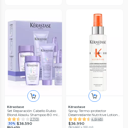
Kérastase
Kérastase
Set Reparación Cabello Rubio
Spray Termo-protector
Blond Absolu Shampoo 80 ml
Desenredante Nutritive Lotion
+ Acondicionador 75 ml +
Thermique Sublimatrice 150 ml
2.7
(
3
)
4.6
(
48
)
Serum 45 ml
$36.990
$36.590
30%
(
$24.660 x 100 ml
)
$52.470