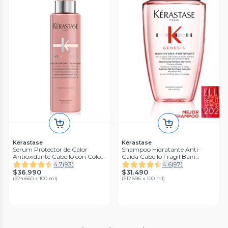
Kérastase
Kérastase
Serum Protector de Calor
Shampoo Hidratante Anti-
Antioxidante Cabello con Color
Caída Cabello Frágil Bain
Serum Chroma Thermique
Hydra-Fortifiant Genesis 250 ml
4.7
(
93
)
4.6
(
97
)
Chroma Absolu 150ml
$36.990
$31.490
(
$24.660 x 100 ml
)
(
$12.596 x 100 ml
)