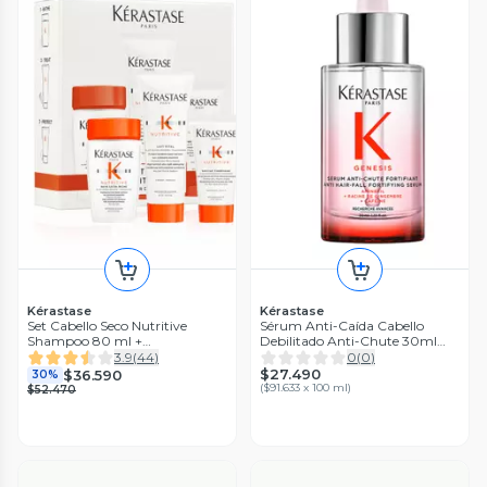
Kérastase
Kérastase
Set Cabello Seco Nutritive
Sérum Anti-Caída Cabello
Shampoo 80 ml +
Debilitado Anti-Chute 30ml
Acondicionador 75 ml + Crema
Genesis
3.9
(
44
)
0
(
0
)
50 ml Kérastase
$27.490
$36.590
30%
(
$91.633 x 100 ml
)
$52.470