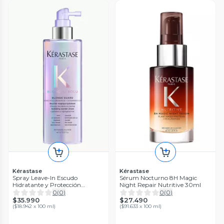
Kérastase
Kérastase
Spray Leave-In Escudo
Sérum Nocturno 8H Magic
Hidratante y Protección
Night Repair Nutritive 30ml
Avanzada Cabello Rubio Blond
0
(
0
)
0
(
0
)
Guard 190ml Blond Absolu
$35.990
$27.490
(
$18.942 x 100 ml
)
(
$91.633 x 100 ml
)