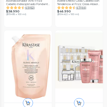
Acondicionador Anti-Frizz
Aceite Efecto Gloss Cabello con
Cabello Indisciplinado Fondant
Tendencia al Frizz Gloss Absolu
Fluidealiste Discipline 200ml
Glaze Drops 45 ml
4.9
(
62
)
4.7
(
44
)
$38.990
$46.990
(
$19.495 x 100 ml
)
(
$104.422 x 100 ml
)