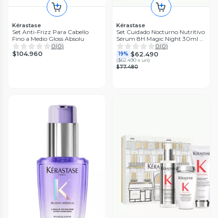
Kérastase
Kérastase
Set Anti-Frizz Para Cabello
Set Cuidado Nocturno Nutritivo
Fino a Medio Gloss Absolu
Sérum 8H Magic Night 30ml +
90ml Nutritive
0
(
0
)
0
(
0
)
$104.960
$62.490
19%
(
$62.490 x un
)
$77.480