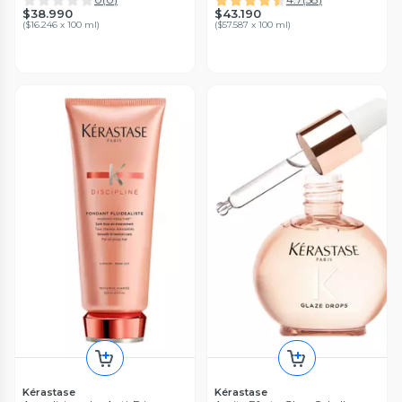
$38.990
$43.190
(
$16.246 x 100 ml
)
(
$57.587 x 100 ml
)
Kérastase
Kérastase