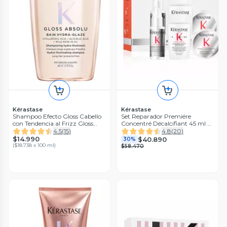
Kérastase
Kérastase
Shampoo Efecto Gloss Cabello
Set Reparador Premiére
con Tendencia al Frizz Gloss
Concentré Décalcifiant 45 ml +
Absolu Bain Hydra-Glaze 80ml
Shampoo 80 ml + Máscara 75
4.5
(
15
)
4.8
(
20
)
ml
$14.990
$40.890
30%
(
$18.738 x 100 ml
)
$58.470