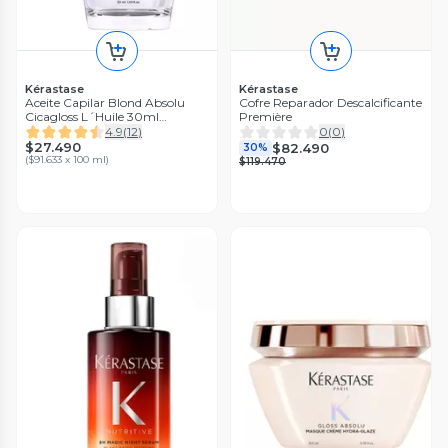
Kérastase
Kérastase
Aceite Capilar Blond Absolu
Cofre Reparador Descalcificante
Cicagloss L´Huile 30ml
Première
Kérastase para Cabello Rubio
4.9
(
12
)
0
(
0
)
Dañado o Decolorado
$27.490
$82.490
30%
(
$91.633 x 100 ml
)
$119.470