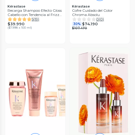
Kérastase
Kérastase
Recarga Shampoo Efecto Gloss
Cofre Cuidado del Color
Cabello con Tendencia al Frizz
Chroma Absolu
Gloss Absolu Bain Hydra-Glaze
5
(
19
)
0
(
0
)
500ml
$39.990
$74.190
30%
(
$7.998 x 100 ml
)
$107.470