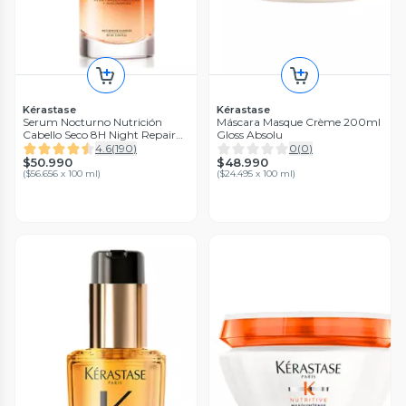
Kérastase
Kérastase
Serum Nocturno Nutrición
Máscara Masque Crème 200ml
Cabello Seco 8H Night Repair
Gloss Absolu
Nutritive 90ml Kérastase
4.6
(
190
)
0
(
0
)
$50.990
$48.990
(
$56.656 x 100 ml
)
(
$24.495 x 100 ml
)