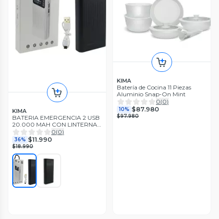
KIMA
Batería de Cocina 11 Piezas
Aluminio Snap-On Mint
0
(
0
)
$87.980
10%
KIMA
$97.980
BATERIA EMERGENCIA 2 USB
20.000 MAH CON LINTERNA,
INDICADOR DE CARGA
0
(
0
)
$11.990
36%
$18.990