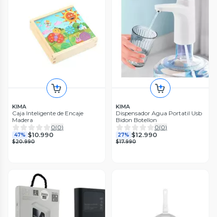
KIMA
KIMA
Caja Inteligente de Encaje
Dispensador Agua Portatil Usb
Madera
Bidon Botellon
0
(
0
)
0
(
0
)
$10.990
$12.990
47%
27%
$20.990
$17.990