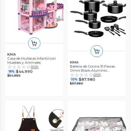
KIMA
Casa de Muñecas Infantil con
Muebles y Animales
KIMA
Batería de Cocina 15 Piezas
0
(
0
)
Omni Black Aluminio
$44.990
18%
Antiadherente
0
(
0
)
$54.990
$87.980
10%
$97.980