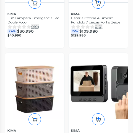
KIMA
KIMA
Luz Lampara Emergencia Led
Batería Cocina Aluminio
Doble Foco
Fundido 7 piezas Fortis Beige
0
(
0
)
0
(
0
)
$30.990
$109.980
24%
15%
$40.990
$129.980
KIMA
KIMA