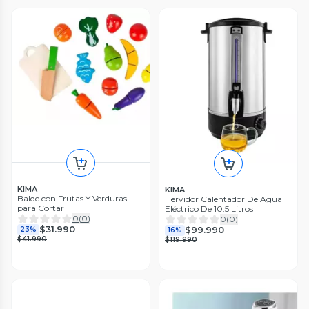
KIMA
KIMA
Balde con Frutas Y Verduras
Hervidor Calentador De Agua
para Cortar
Eléctrico De 10.5 Litros
0
(
0
)
0
(
0
)
$31.990
$99.990
23%
16%
$41.990
$119.990