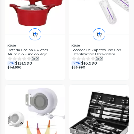
KIMA
KIMA
Batería Cocina 6 Piezas
Secador De Zapatos Usb Con
Aluminio Fundido Rojo
Esterilización Ultravioleta
BOHLIER 2.0
0
(
0
)
0
(
0
)
$131.990
$16.990
7%
37%
$141.990
$26.990