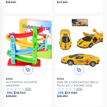
$18.990
$47.990
KIMA
KIMA
AUTOPISTA JUGUETE
PAK DE 3 DEPORTIVO 360 A
MADERA
PILA LED Y SOUND 2025
0
(
0
)
0
(
0
)
$18.590
$19.980
34%
23%
$28.590
$25.980