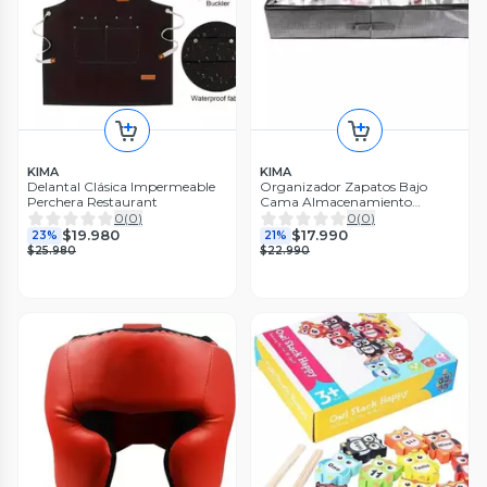
KIMA
KIMA
Delantal Clásica Impermeable
Organizador Zapatos Bajo
Perchera Restaurant
Cama Almacenamiento
Zapatero
0
(
0
)
0
(
0
)
$19.980
$17.990
23%
21%
$25.980
$22.990