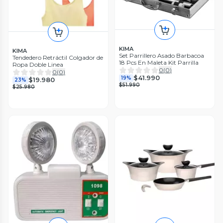
KIMA
KIMA
Set Parrillero Asado Barbacoa
Tendedero Retráctil Colgador de
18 Pcs En Maleta Kit Parrilla
Ropa Doble Linea
0
(
0
)
0
(
0
)
$41.990
19%
$19.980
23%
$51.990
$25.980