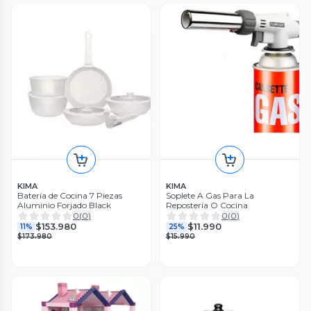
KIMA
KIMA
Batería de Cocina 7 Piezas
Soplete A Gas Para La
Aluminio Forjado Black
Repostería O Cocina
0
(
0
)
0
(
0
)
$153.980
$11.990
11%
25%
$173.980
$15.990