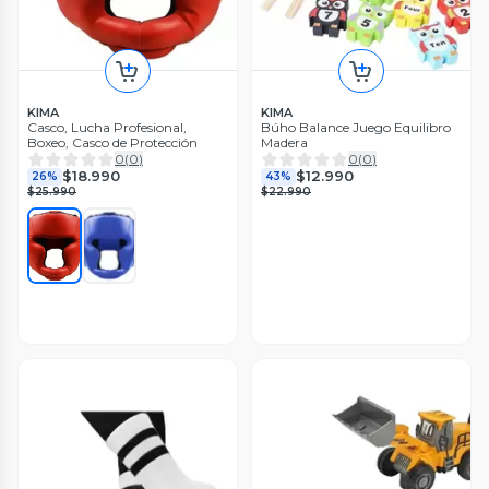
KIMA
KIMA
Casco, Lucha Profesional,
Búho Balance Juego Equilibro
Boxeo, Casco de Protección
Madera
0
(
0
)
0
(
0
)
$18.990
$12.990
26%
43%
$25.990
$22.990