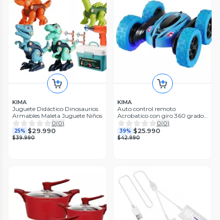
KIMA
KIMA
Juguete Didáctico Dinosaurios
Auto control remoto
Armables Maleta Juguete Niños
Acrobatico con giro 360 grados
Azul
0
(
0
)
0
(
0
)
$29.990
$25.990
25%
39%
$39.990
$42.990