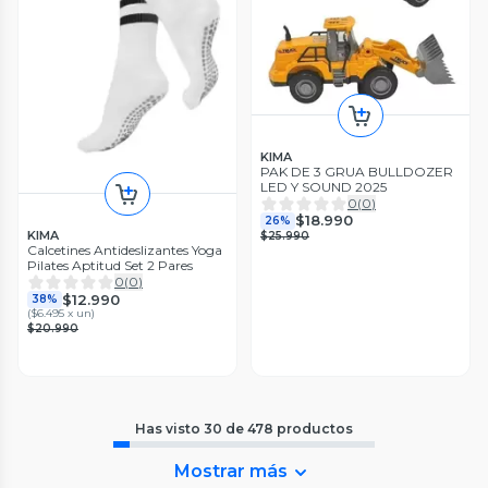
KIMA
PAK DE 3 GRUA BULLDOZER
LED Y SOUND 2025
0
(
0
)
$18.990
26%
KIMA
$25.990
Calcetines Antideslizantes Yoga
Pilates Aptitud Set 2 Pares
0
(
0
)
$12.990
38%
(
$6.495 x un
)
$20.990
Has visto
30
de
478
productos
Mostrar más