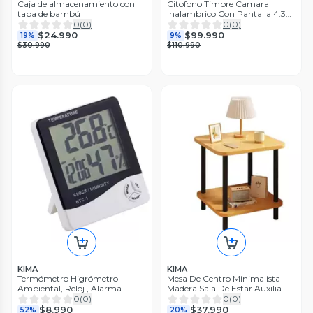
Caja de almacenamiento con
Citofono Timbre Camara
tapa de bambú
Inalambrico Con Pantalla 4.3
Lcd
0
(
0
)
0
(
0
)
$24.990
$99.990
19%
9%
$30.990
$110.990
KIMA
KIMA
Termómetro Higrómetro
Mesa De Centro Minimalista
Ambiental, Reloj , Alarma
Madera Sala De Estar Auxilia
Mesa
0
(
0
)
0
(
0
)
$8.990
$37.990
52%
20%