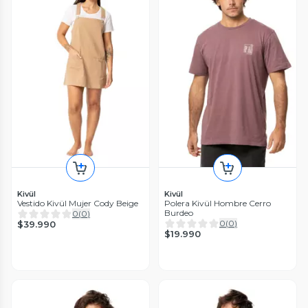
Kivül
Kivül
Vestido Kivül Mujer Cody Beige
Polera Kivül Hombre Cerro
Burdeo
0
(
0
)
0
(
0
)
$39.990
$19.990