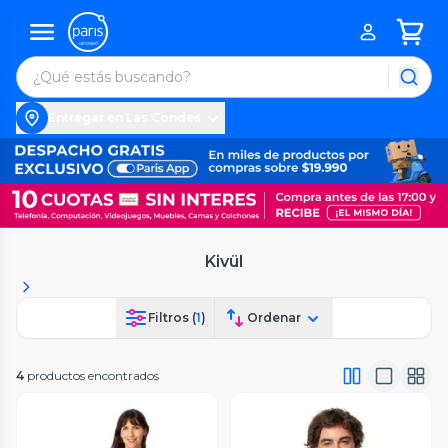
Entregar en Las Condes
Kivül
Filtros (
1
)
Ordenar
4
productos encontrados