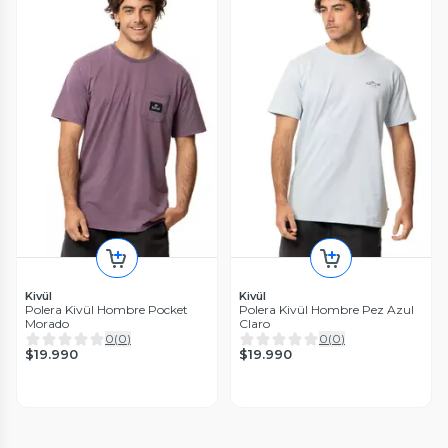
Kivül
Kivül
Polera Kivül Hombre Pocket
Polera Kivül Hombre Pez Azul
Morado
Claro
0
(
0
)
0
(
0
)
$19.990
$19.990