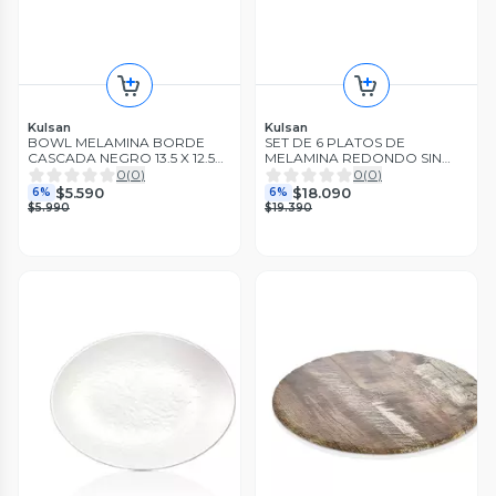
Kulsan
Kulsan
BOWL MELAMINA BORDE
SET DE 6 PLATOS DE
CASCADA NEGRO 13.5 X 12.5
MELAMINA REDONDO SIN
CM LINEA TILDA
BORDE BLANCO 21 CM L
0
(
0
)
0
(
0
)
$5.590
$18.090
6%
6%
$5.990
$19.390