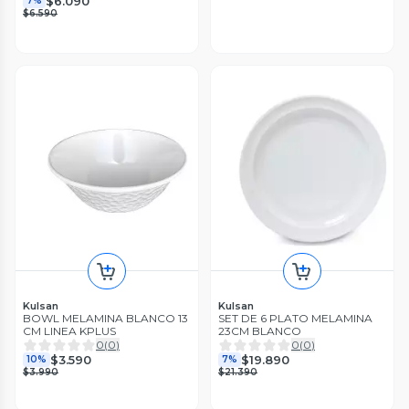
$6.090
7%
$6.590
Kulsan
Kulsan
BOWL MELAMINA BLANCO 13
SET DE 6 PLATO MELAMINA
CM LINEA KPLUS
23CM BLANCO
0
(
0
)
0
(
0
)
$3.590
$19.890
10%
7%
$3.990
$21.390