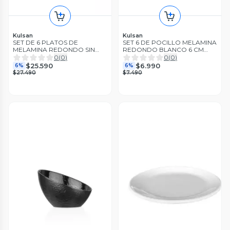
Kulsan
Kulsan
SET DE 6 PLATOS DE
SET 6 DE POCILLO MELAMINA
MELAMINA REDONDO SIN
REDONDO BLANCO 6 CM
BORDE BLANCO 25 CM -
LINEA CLASICA
0
(
0
)
0
(
0
)
CLASICA
$25.590
$6.990
6%
6%
$27.490
$7.490