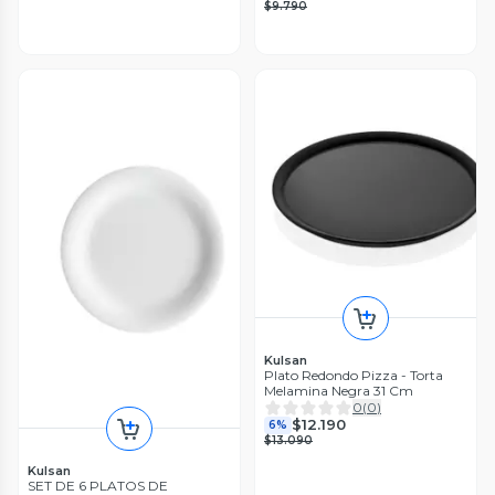
$9.790
Kulsan
Plato Redondo Pizza - Torta
Melamina Negra 31 Cm
0
(
0
)
$12.190
6%
$13.090
Kulsan
SET DE 6 PLATOS DE