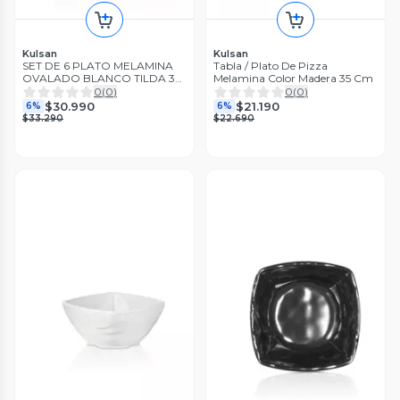
Kulsan
Kulsan
SET DE 6 PLATO MELAMINA
Tabla / Plato De Pizza
OVALADO BLANCO TILDA 30
Melamina Color Madera 35 Cm
X 22.3 CM
0
(
0
)
0
(
0
)
$30.990
$21.190
6%
6%
$33.290
$22.690