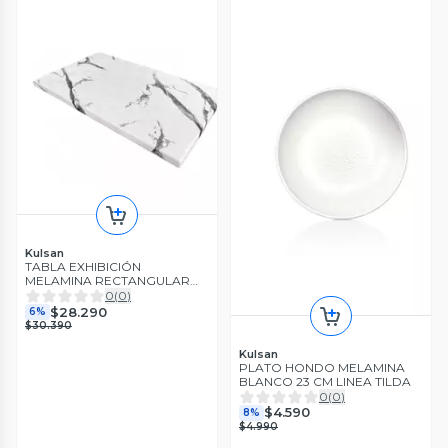
Kulsan
TABLA EXHIBICIÓN
MELAMINA RECTANGULAR
MÁRMOL BLANCO 53X32X1
0
(
0
)
CM
$28.290
6%
$30.390
Kulsan
PLATO HONDO MELAMINA
BLANCO 23 CM LINEA TILDA
0
(
0
)
$4.590
8%
$4.990