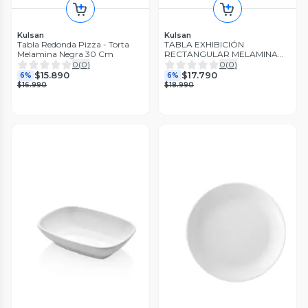
Kulsan
Kulsan
Tabla Redonda Pizza - Torta
TABLA EXHIBICIÓN
Melamina Negra 30 Cm
RECTANGULAR MELAMINA
CON ASA 50X20 CM
0
(
0
)
0
(
0
)
$15.890
$17.790
6%
6%
$16.990
$18.990