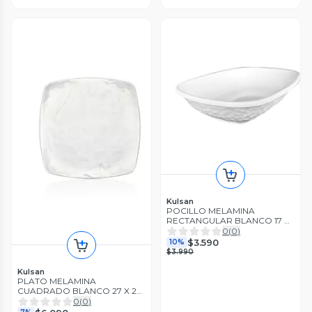
Kulsan
POCILLO MELAMINA
RECTANGULAR BLANCO 17 X
12.5 X 3.4 CM LINEA KPLUS
0
(
0
)
$3.590
10%
$3.990
Kulsan
PLATO MELAMINA
CUADRADO BLANCO 27 X 27
CM LINEA CARRE
0
(
0
)