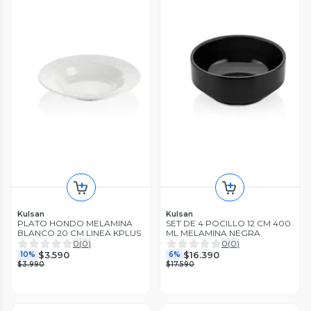
Kulsan
Kulsan
PLATO HONDO MELAMINA
SET DE 4 POCILLO 12 CM 400
BLANCO 20 CM LINEA KPLUS
ML MELAMINA NEGRA
0
(
0
)
0
(
0
)
$3.590
$16.390
10%
6%
$3.990
$17.590