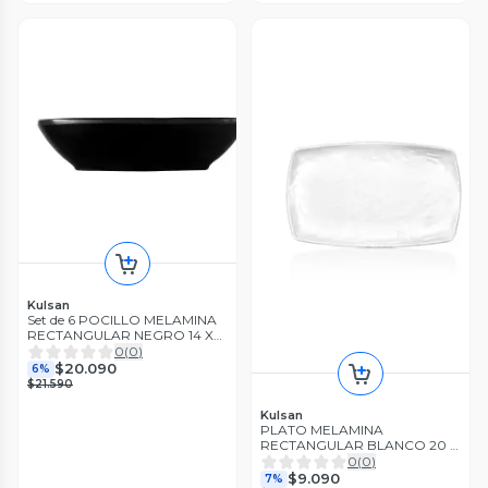
Kulsan
Set de 6 POCILLO MELAMINA
RECTANGULAR NEGRO 14 X
10 X 3 CM LINEA CLASICA
0
(
0
)
$20.090
6%
$21.590
Kulsan
PLATO MELAMINA
RECTANGULAR BLANCO 20 X
33 CM LINEA CARRE
0
(
0
)
$9.090
7%