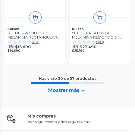
Kulsan
Kulsan
SET DE 6 POCILLOS DE
SET DE 6 PLATOS DE
MELAMINA RECTANGULAR
MELAMINA REDONDO SIN
BLANCO 17.2 X 12.3 CM LINEA
BORDE BLANCO 23 CM L
0
(
0
)
0
(
0
)
LINEA CLASICA
$13.690
$23.490
6%
6%
$14.690
$25.190
Has visto
30
de
57
productos
Mostrar más
Mis compras
Haz seguimiento y descarga boletas