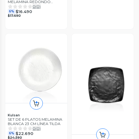
MELAMINA REDONDO
BORDE ANCHO BLANCO 14
0
(
0
)
CM
$16.490
6%
$17.690
Kulsan
SET DE 6 PLATOS MELAMINA
BLANCA 23 CM LÍNEA TILDA
0
(
0
)
$22.690
6%
$24.390