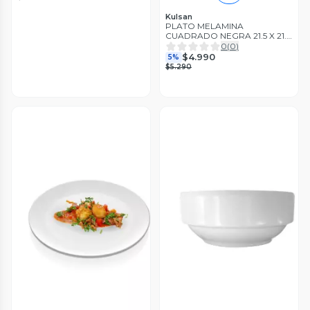
Kulsan
PLATO MELAMINA
CUADRADO NEGRA 21.5 X 21.5
CM LINEA CARRE
0
(
0
)
$4.990
5%
$5.290