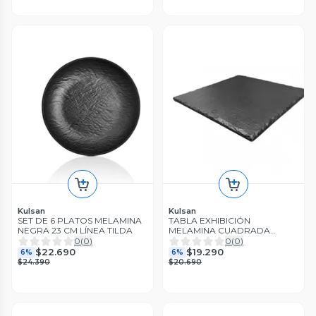
Kulsan
Kulsan
SET DE 6 PLATOS MELAMINA
TABLA EXHIBICIÓN
NEGRA 23 CM LÍNEA TILDA
MELAMINA CUADRADA
NEGRA 30X30X1 CM
0
(
0
)
0
(
0
)
$22.690
$19.290
6%
6%
$24.390
$20.690