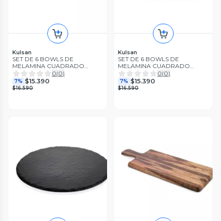
Kulsan
Kulsan
SET DE 6 BOWLS DE
SET DE 6 BOWLS DE
MELAMINA CUADRADO
MELAMINA CUADRADO
BLANCO 12.5 X 12.5 CM LI
NEGRA 12.5 X 12.5 CM LIN
0
(
0
)
0
(
0
)
$15.390
$15.390
7%
7%
$16.590
$16.590