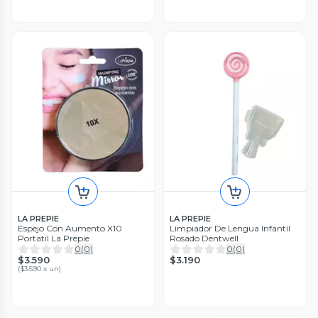
LA PREPIE
LA PREPIE
Espejo Con Aumento X10
Limpiador De Lengua Infantil
Portatil La Prepie
Rosado Dentwell
0
(
0
)
0
(
0
)
$3.590
$3.190
(
$3.590 x un
)