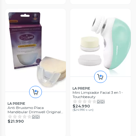
LA PREPIE
Mini Limpiador Facial 3 en 1 -
Touchbeauty
0
(
0
)
LA PREPIE
$24.990
Anti Bruxismo Placa
(
$24.990 x un
)
Mandibular Drimwell Original -
Bruxismo
0
(
0
)
$21.990