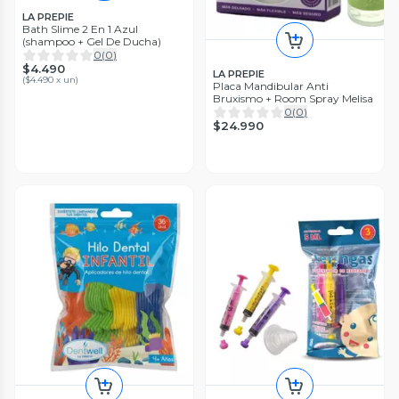
LA PREPIE
Bath Slime 2 En 1 Azul
(shampoo + Gel De Ducha)
0
(
0
)
$4.490
LA PREPIE
(
$4.490 x un
)
Placa Mandibular Anti
Bruxismo + Room Spray Melisa
0
(
0
)
$24.990