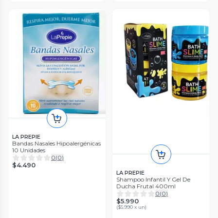
LA PREPIE
Bandas Nasales Hipoalergénicas
10 Unidades
0
(
0
)
$4.490
LA PREPIE
Shampoo Infantil Y Gel De
Ducha Frutal 400ml
0
(
0
)
$5.990
(
$5.990 x un
)