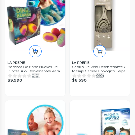
LA PREPIE
LA PREPIE
Bombas De Baño Huevos De
Cepillo De Pelo Desenredante Y
Dinosaurio Efervescentes Para
Masaje Capilar Ecologico Beige
la Tina
0
(
0
)
0
(
0
)
$9.990
$6.690