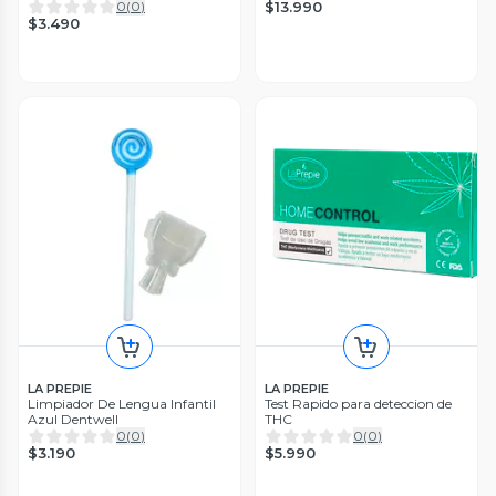
0
(
0
)
$13.990
$3.490
LA PREPIE
LA PREPIE
Limpiador De Lengua Infantil
Test Rapido para deteccion de
Azul Dentwell
THC
0
(
0
)
0
(
0
)
$3.190
$5.990