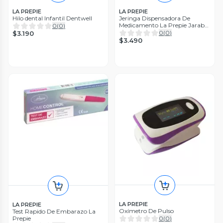
LA PREPIE
LA PREPIE
Hilo dental Infantil Dentwell
Jeringa Dispensadora De
Medicamento La Prepie Jarabe
0
(
0
)
Niños
0
(
0
)
$3.190
$3.490
LA PREPIE
LA PREPIE
Oxímetro De Pulso
Test Rapido De Embarazo La
Prepie
0
(
0
)