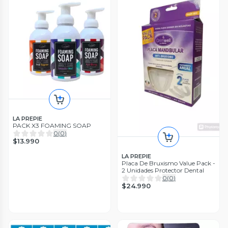
LA PREPIE
PACK X3 FOAMING SOAP
0
(
0
)
$13.990
LA PREPIE
Placa De Bruxismo Value Pack -
2 Unidades Protector Dental
0
(
0
)
$24.990