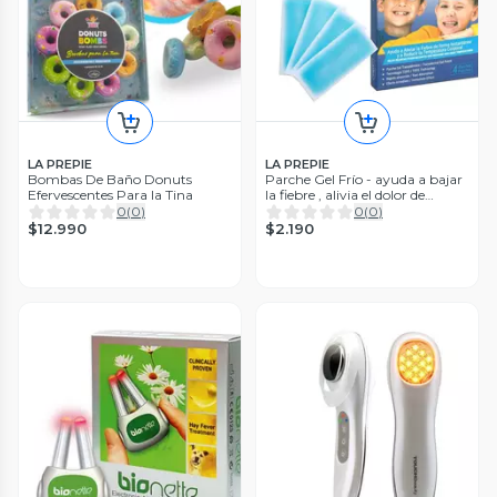
LA PREPIE
LA PREPIE
Bombas De Baño Donuts
Parche Gel Frío - ayuda a bajar
Efervescentes Para la Tina
la fiebre , alivia el dolor de
cabeza
0
(
0
)
0
(
0
)
$12.990
$2.190