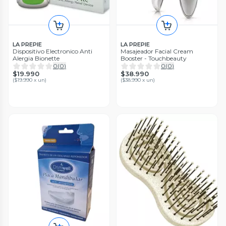
LA PREPIE
LA PREPIE
Dispositivo Electronico Anti
Masajeador Facial Cream
Alergia Bionette
Booster - Touchbeauty
0
(
0
)
0
(
0
)
$19.990
$38.990
(
$19.990 x un
)
(
$38.990 x un
)