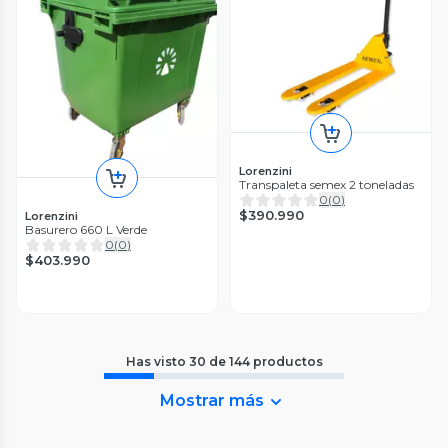
Lorenzini
Transpaleta semex 2 toneladas
0
(
0
)
$390.990
Lorenzini
Basurero 660 L Verde
0
(
0
)
$403.990
Has visto
30
de
144
productos
Mostrar más