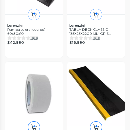
Lorenzini
Lorenzini
Rampa solera (cuerpo)
TABLA DECK CLASSIC
60x30x10
135X25X2200 MM GRIS
LORENZINI
0
(
0
)
0
(
0
)
$42.990
$16.990