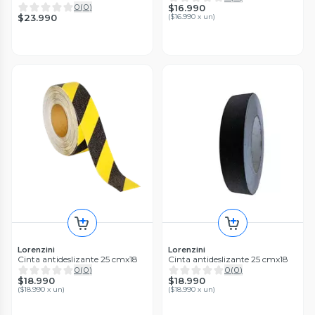
0
(
0
)
$16.990
$23.990
(
$16.990 x un
)
Lorenzini
Lorenzini
Cinta antideslizante 25 cmx18
Cinta antideslizante 25 cmx18
0
(
0
)
0
(
0
)
$18.990
$18.990
(
$18.990 x un
)
(
$18.990 x un
)