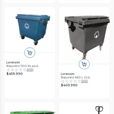
Lorenzini
Basurero 1100 lts azul
0
(
0
)
$459.990
Lorenzini
Basurero 660 L Gris
0
(
0
)
$403.990