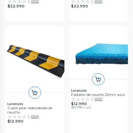
madera
0
(
0
)
0
(
0
)
$22.990
$22.990
Lorenzini
Pastelon de caucho 25mm azul
0
(
0
)
$12.990
Lorenzini
(
$12.990 x un
)
Cubre pilar redondeado de
caucho
0
(
0
)
$12.990