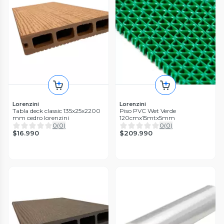
Lorenzini
Lorenzini
Tabla deck classic 135x25x2200
Piso PVC Wet Verde
mm cedro lorenzini
120cmx15mtx5mm
0
(
0
)
0
(
0
)
$16.990
$209.990