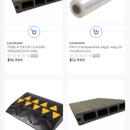
Lorenzini
Lorenzini
TABLA DECK CLASSIC
Film transparente 2kg0.4kg 20
135X25X2200 MM
mic/500mm
CHOCOLATE LORENZINI
0
(
0
)
0
(
0
)
$16.990
$12.990