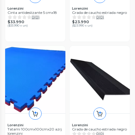
Lorenzini
Lorenzini
Cinta antideslizante 5 cmx18
Grada de caucho estriada negro
0
(
0
)
0
(
0
)
$33.990
$23.990
(
$33.990 x un
)
(
$23.990 x un
)
Lorenzini
Lorenzini
Tatami 100cmx100cmx20 azrj
Grada de caucho estriada negro
lorenzini
0
(
0
)