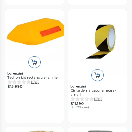
Lorenzini
Tachon bid rectangular sin fie
0
(
0
)
$15.990
Lorenzini
Cinta demarcatoria negra-
amari
0
(
0
)
$11.190
(
$11.190 x un
)