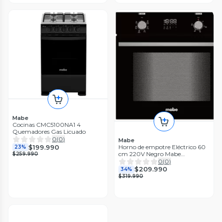
Mabe
Cocinas CMC5100NA1 4
Quemadores Gas Licuado
0
(
0
)
Mabe
$199.990
Horno de empotre Eléctrico 60
23%
cm 220V Negro Mabe
$259.990
HM6045EXN0
0
(
0
)
$209.990
34%
$319.990