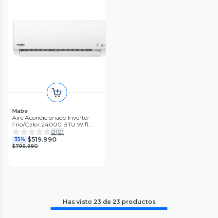
Mabe
Aire Acondicionado Inverter
Frío/Calor 24000 BTU Wifi
Blanco Mabe
0
(
0
)
MMI24HDBWCA32CH1
$519.990
35%
$799.990
Has visto
23
de
23
productos