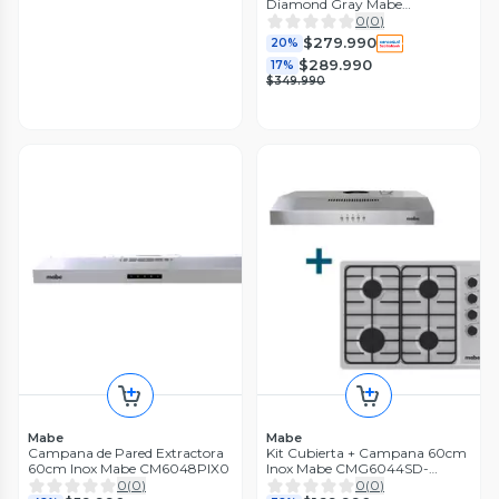
Diamond Gray Mabe
Lma9120wdgcl0
0
(
0
)
$279.990
20%
$289.990
17%
$349.990
Mabe
Mabe
Campana de Pared Extractora
Kit Cubierta + Campana 60cm
60cm Inox Mabe CM6048PIX0
Inox Mabe CMG6044SD-
1C_Cm6045xv0
0
(
0
)
0
(
0
)