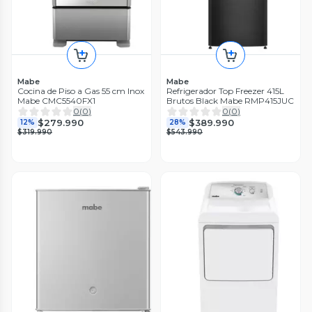
Mabe
Mabe
Cocina de Piso a Gas 55 cm Inox
Refrigerador Top Freezer 415L
Mabe CMC5540FX1
Brutos Black Mabe RMP415JUC
0
(
0
)
0
(
0
)
$279.990
$389.990
12%
28%
$319.990
$543.990