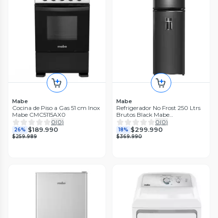
Mabe
Mabe
Cocina de Piso a Gas 51 cm Inox
Refrigerador No Frost 250 Ltrs
Mabe CMC5115AX0
Brutos Black Mabe
RMA255PJUC
0
(
0
)
0
(
0
)
$189.990
$299.990
26%
18%
$259.989
$369.990