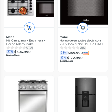
Mabe
Mabe
Kit Campana + Encimera +
Horno de empotre eléctrico a
Horno 60cm Mabe
220v Inox Mabe HM6031EXAI0
CM6045_CMG6044SD_HM6031
0
(
0
)
0
(
0
)
$304.990
37%
$159.990
23%
$486.970
$172.990
17%
$209.990