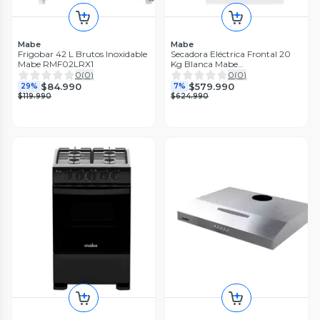
Mabe
Mabe
Frigobar 42 L Brutos Inoxidable
Secadora Eléctrica Frontal 20
Mabe RMF02LRX1
Kg Blanca Mabe
SME26N5MNBCL0
0
(
0
)
0
(
0
)
$84.990
$579.990
29%
7%
$119.990
$624.990