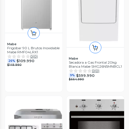
Mabe
Frigobar 90 L Brutos Inoxidable
Mabe RMF04LRX1
0
(
0
)
Mabe
$109.990
26%
Secadora a Gas Frontal 20kg
$149.990
Blanca Mabe SMG26N5MNBCL1
0
(
0
)
$599.990
9%
$664.990