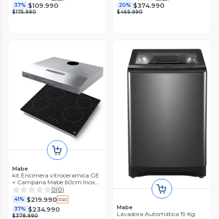
$109.990
$374.990
37%
20%
$175.990
$469.990
Mabe
kit Encimera vitroceramica GE
+ Campana Mabe 60cm Inox
Cm6045xv0_Pg6040evn0
0
(
0
)
$219.990
41%
Mabe
$234.990
37%
Lavadora Automática 19 Kg
$378.990