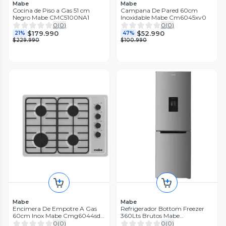
Mabe
Mabe
Cocina de Piso a Gas 51 cm
Campana De Pared 60cm
Negro Mabe CMC5100NA1
Inoxidable Mabe Cm6045xv0
0
(
0
)
0
(
0
)
$179.990
$52.990
21%
47%
$229.990
$100.990
Mabe
Mabe
Encimera De Empotre A Gas
Refrigerador Bottom Freezer
60cm Inox Mabe Cmg6044sd-
360Lts Brutos Mabe
1cl
RMB432PXLRS0
0
(
0
)
0
(
0
)