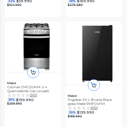
$59.990
$169.990
42%
38%
$104.990
$276.980
Mabe
Cocinas CMC20AXX-2 4
Quemadores Gas Licuado
0
(
0
)
Mabe
$199.990
Frigobar 90 L Brutos Black
25%
glass Mabe RMF04HV1
$269.990
0
(
0
)
$139.990
26%
$189.990