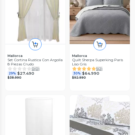
Mallorca
Mallorca
Set Cortina Rustica Con Argolla
Quilt Sherpa Superking Paris
8 Piezas Crudo
Liso Gris
0
(
0
)
5
(
2
)
$27.490
$64.990
29%
30%
$38.990
$92.990