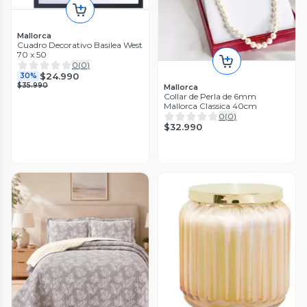
Mallorca
Cuadro Decorativo Basilea West
70 x 50
0
(
0
)
$24.990
30%
$35.990
Mallorca
Collar de Perla de 6mm
Mallorca Classica 40cm
0
(
0
)
$32.990