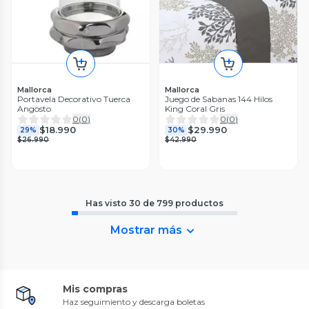
Mallorca
Mallorca
Portavela Decorativo Tuerca
Juego de Sabanas 144 Hilos
Angosto
King Coral Gris
0
(
0
)
0
(
0
)
$18.990
$29.990
29%
30%
$26.990
$42.990
Has visto
30
de
799
productos
Mostrar más
Mis compras
Haz seguimiento y descarga boletas