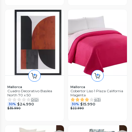
Mallorca
Mallorca
Cuadro Decorativo Basilea
Cobertor Liso 1 Plaza California
North 70 x 50
Magenta
0
(
0
)
4
(
3
)
$24.990
$15.990
30%
30%
$35.990
$22.990