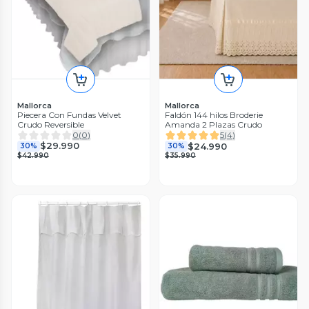
Mallorca
Mallorca
Piecera Con Fundas Velvet
Faldón 144 hilos Broderie
Crudo Reversible
Amanda 2 Plazas Crudo
0
(
0
)
5
(
4
)
$29.990
$24.990
30%
30%
$42.990
$35.990