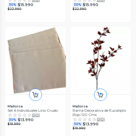
$15.990
$15.990
30%
30%
$22.990
$22.990
Mallorca
Mallorca
Set 6 Individuales Lino Crudo
Rama Decorativa de Eucalipto
Rojo 120 Cms.
0
(
0
)
0
(
0
)
$13.990
30%
$13.990
$19.990
30%
$19.990