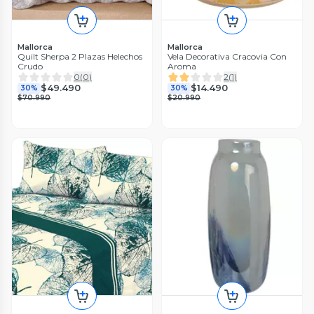
Mallorca
Mallorca
Quilt Sherpa 2 Plazas Helechos
Vela Decorativa Cracovia Con
Crudo
Aroma
0
(
0
)
2
(
1
)
$49.490
$14.490
30%
30%
$70.990
$20.990