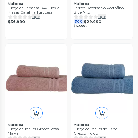
Mallorca
Mallorca
Juego de Sabanas 144 Hilos 2
Jarrón Decorativo Portofino
Plazas Catalina Turquesa
Blue Alto
0
(
0
)
0
(
0
)
$36.990
$29.990
30%
$42.990
Mallorca
Mallorca
Juego de Toallas Grecco Rosa
Juego de Toallas de Baño
Malva
Grecco Indigo
0
(
0
)
0
(
0
)