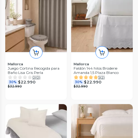
Mallorca
Mallorca
Juego Cortina Recogida para
Faldón 144 hilos Broderie
Baño Lisa Gris Perla
Amanda 1,5 Plaza Blanco
0
(
0
)
5
(
2
)
$22.990
$22.990
30%
30%
$32.990
$32.990