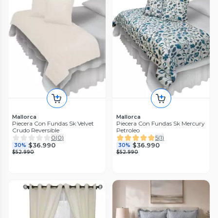
Mallorca
Mallorca
Piecera Con Fundas Sk Velvet
Piecera Con Fundas Sk Mercury
Crudo Reversible
Petroleo
0
(
0
)
5
(
1
)
$36.990
$36.990
30%
30%
$52.990
$52.990