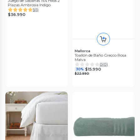
Juego de Sabanas 144 Hilos 2
Plazas Ambrosia Indigo
5
(
1
)
$36.990
Mallorca
Toallón de Baño Grecco Rosa
Malva
0
(
0
)
$15.990
30%
$22.990