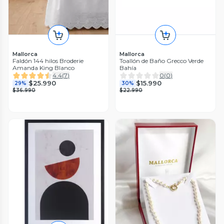
Mallorca
Mallorca
Faldón 144 hilos Broderie
Toallón de Baño Grecco Verde
Amanda King Blanco
Bahía
4.4
(
7
)
0
(
0
)
$25.990
$15.990
29%
30%
$36.990
$22.990