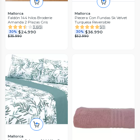
Mallorca
Mallorca
Faldón 144 hilos Broderie
Piecera Con Fundas Sk Velvet
Amanda 2 Plazas Gris
Turquesa Reversible
3.6
(
5
)
5
(
1
)
$24.990
$36.990
30%
30%
$35.990
$52.990
Mallorca