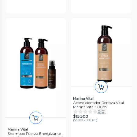
Marina Vital
Acondicionador Renova Vital
Marina Vital 500ml
0
(
0
)
$15.500
(
$3.100 x 100 ml
)
Marina Vital
Shampoo Fuerza Energizante ,