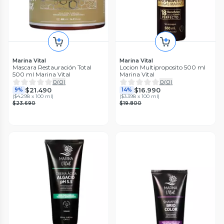
Marina Vital
Marina Vital
Mascara Restauración Total
Locion Multiproposito 500 ml
500 ml Marina Vital
Marina Vital
0
(
0
)
0
(
0
)
$21.490
$16.990
9%
14%
(
$4.298 x 100 ml
)
(
$3.398 x 100 ml
)
$23.690
$19.800