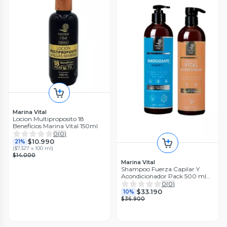
Marina Vital
Locion Multiproposito 18
Beneficios Marina Vital 150ml
0
(
0
)
$10.990
21%
(
$7.327 x 100 ml
)
$14.000
Marina Vital
Shampoo Fuerza Capilar Y
Acondicionador Pack 500 ml
cu Marina Vital
0
(
0
)
$33.190
10%
$36.900