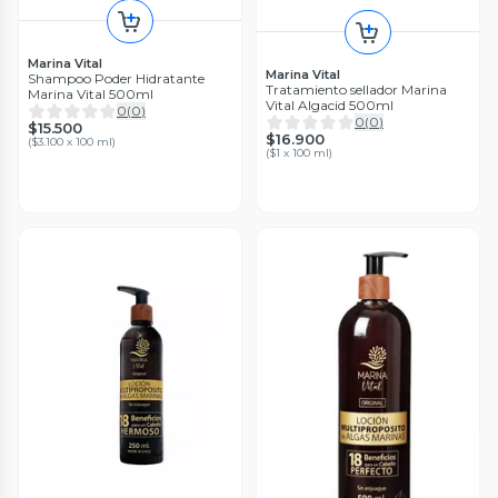
Marina Vital
Marina Vital
Shampoo Poder Hidratante
Tratamiento sellador Marina
Marina Vital 500ml
Vital Algacid 500ml
0
(
0
)
0
(
0
)
$15.500
$16.900
(
$3.100 x 100 ml
)
(
$1 x 100 ml
)