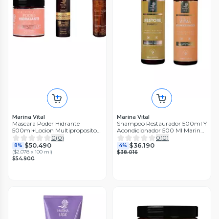
Marina Vital
Marina Vital
Mascara Poder Hidrante
Shampoo Restaurador 500ml Y
500ml+Locion Multiproposito
Acondicionador 500 Ml Marina
250ml+serum 60 ml MV
Vital
0
(
0
)
0
(
0
)
$50.490
$36.190
8%
4%
(
$2.078 x 100 ml
)
$38.016
$54.900