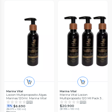
Marina Vital
Marina Vital
Locion Multiproposito Algas
Marina Vital Locion
Marinas 120ml. Marina Vital
Multiproposito 120 Ml Pack 3
Unidades
0
(
0
)
0
(
0
)
$20.900
$6.690
15%
(
$1.935 x 100 ml
)
(
$5.575 x 100 ml
)