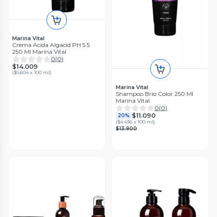
Marina Vital
Crema Acida Algacid PH 5.5
250 Ml Marina Vital
0
(
0
)
$14.009
(
$5.604 x 100 ml
)
Marina Vital
Shampoo Brio Color 250 Ml
Marina Vital
0
(
0
)
$11.090
20%
(
$4.436 x 100 ml
)
$13.900