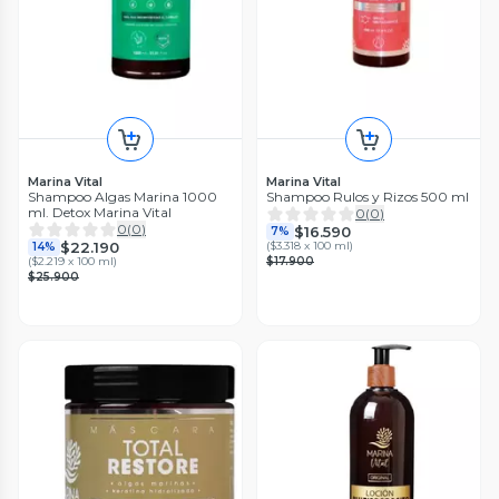
Marina Vital
Marina Vital
Shampoo Algas Marina 1000
Shampoo Rulos y Rizos 500 ml
ml. Detox Marina Vital
0
(
0
)
0
(
0
)
$16.590
7%
$22.190
(
$3.318 x 100 ml
)
14%
(
$2.219 x 100 ml
)
$17.900
$25.900