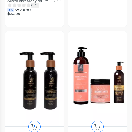
Acondicionador y serum Elixir P
0
(
0
)
$52.690
5%
$55.500