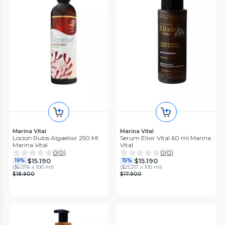
Marina Vital
Marina Vital
Locion Rulos Algaelixir 250 Ml
Serum Elixir Vital 60 ml Marina
Marina Vital
Vital
0
(
0
)
0
(
0
)
$15.190
$15.190
19%
15%
(
$6.076 x 100 ml
)
(
$25.317 x 100 ml
)
$18.900
$17.900