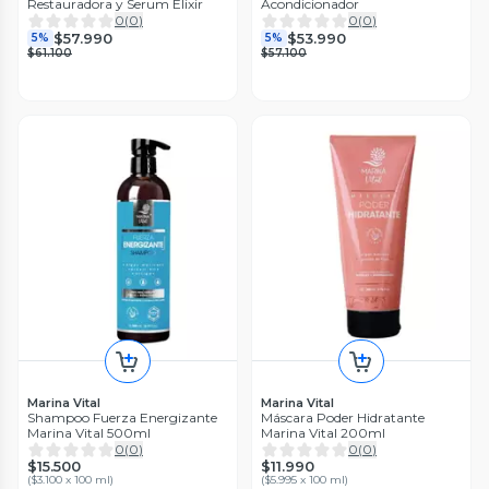
Restauradora y Serum Elixir
Acondicionador
0
(
0
)
0
(
0
)
$57.990
$53.990
5%
5%
$61.100
$57.100
Marina Vital
Marina Vital
Shampoo Fuerza Energizante
Máscara Poder Hidratante
Marina Vital 500ml
Marina Vital 200ml
0
(
0
)
0
(
0
)
$15.500
$11.990
(
$3.100 x 100 ml
)
(
$5.995 x 100 ml
)