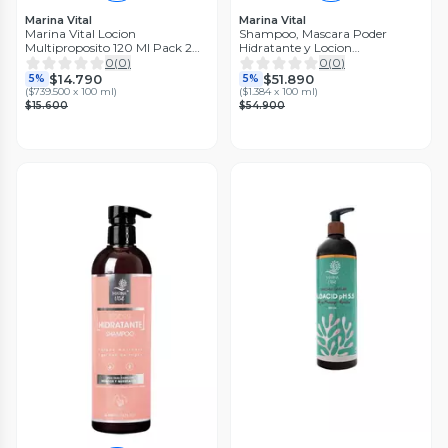
Marina Vital
Marina Vital
Marina Vital Locion
Shampoo, Mascara Poder
Multiproposito 120 Ml Pack 2
Hidratante y Locion
Unidades
Multiproposito
0
(
0
)
0
(
0
)
$14.790
$51.890
5%
5%
(
$739.500 x 100 ml
)
(
$1.384 x 100 ml
)
$15.600
$54.900