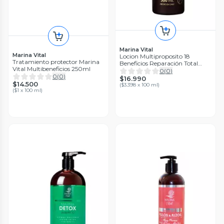
Marina Vital
Marina Vital
Locion Multiproposito 18
Tratamiento protector Marina
Beneficios Reparación Total
Vital Multibeneficios 250ml
500ml
0
(
0
)
0
(
0
)
$16.990
$14.500
(
$3.398 x 100 ml
)
(
$1 x 100 ml
)