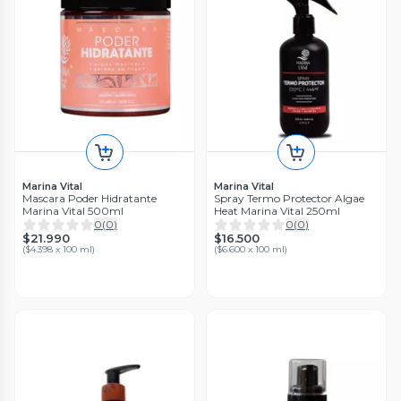
Marina Vital
Marina Vital
Mascara Poder Hidratante
Spray Termo Protector Algae
Marina Vital 500ml
Heat Marina Vital 250ml
0
(
0
)
0
(
0
)
$21.990
$16.500
(
$4.398 x 100 ml
)
(
$6.600 x 100 ml
)