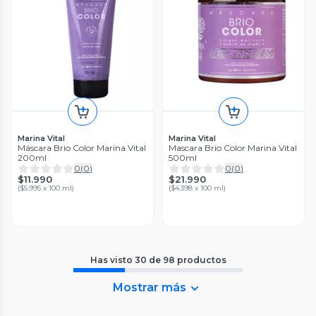
Marina Vital
Marina Vital
Máscara Brio Color Marina Vital
Mascara Brio Color Marina Vital
200ml
500ml
0
(
0
)
0
(
0
)
$11.990
$21.990
(
$5.995 x 100 ml
)
(
$4.398 x 100 ml
)
Has visto
30
de
98
productos
Mostrar más