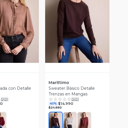
ista Previa
Vista Previa
Marittimo
nada con Detalle
Sweater Básico Detalle
Trenzas en Mangas
0
(
0
)
0
(
0
)
90
$14.990
40%
$24.990