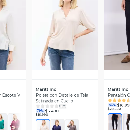
revia
Vista Previa
V
Marittimo
Marittimo
y Escote V
Polera con Detalle de Tela
Pantalón C
Satinada en Cuello
$16.99
43%
0
(
0
)
$29.990
$3.490
79%
$16.990