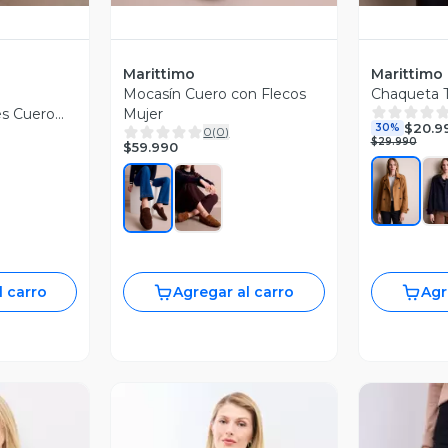
Marittimo
Marittimo
Mocasín Cuero con Flecos
Chaqueta T
es Cuero
Mujer
$20.9
30%
0
(
0
)
$29.990
$59.990
l carro
Agregar al carro
Agr