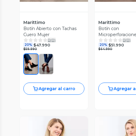
Marittimo
Marittimo
Botín Abierto con Tachas
Botín con
Cuero Mujer
Microperforacion
0
(
0
)
0
(
0
)
Mujer
$47.990
$51.990
20%
20%
$59.990
$64.990
Agregar al carro
Agregar a