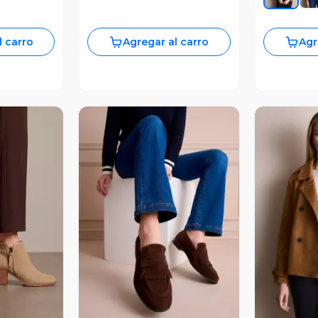
l carro
Agregar al carro
Agr
revia
Vista Previa
V