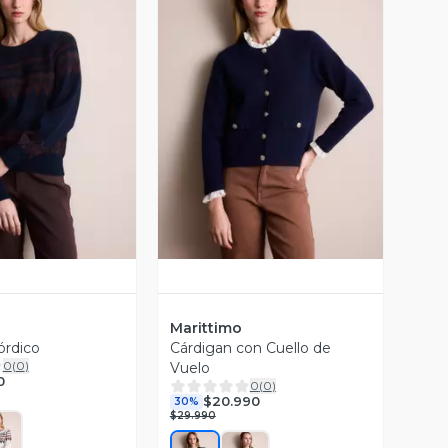
ista Previa
Vista Previa
Marittimo
órdico
Cárdigan con Cuello de
0
(
0
)
Vuelo
0
0
(
0
)
$20.990
30%
$29.990