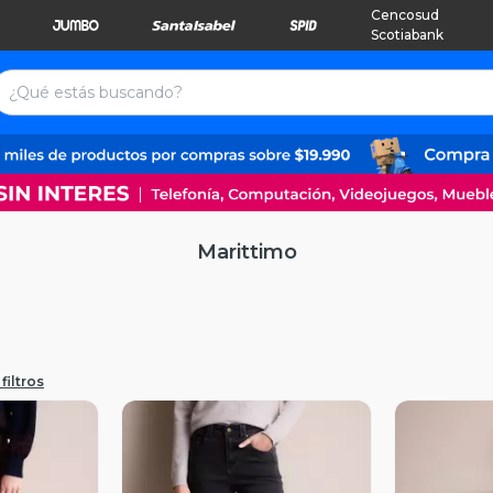
Cencosud
Scotiabank
Marittimo
filtros