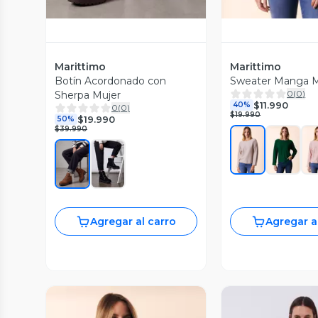
Marittimo
Marittimo
Botín Acordonado con
Sweater Manga M
0
(
0
)
Sherpa Mujer
$11.990
40%
0
(
0
)
$19.990
$19.990
50%
$39.990
Agregar al carro
Agregar a