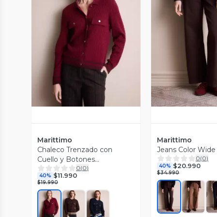
Vista Previa
Vista P
Marittimo
Marittimo
Chaleco Trenzado con
Jeans Color Wide
0
(
0
)
Cuello y Botones
$20.990
40%
0
(
0
)
Metalizados
$34.990
$11.990
40%
$19.990