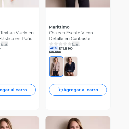
Marittimo
 Textura Vuelo en
Chaleco Escote V con
lástico en Puño
Detalle en Contraste
0
(
0
)
0
(
0
)
0
$11.990
40%
$19.990
egar al carro
Agregar al carro