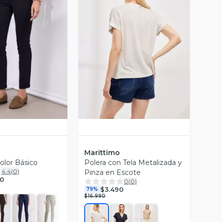
ista Previa
Vista Previa
Marittimo
olor Básico
Polera con Tela Metalizada y
4.4
(
0
)
Pinza en Escote
0
0
(
0
)
$3.490
79%
$16.990