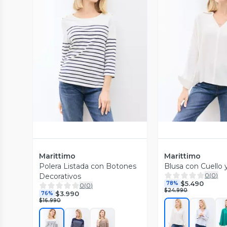
Vista Previa
Vista P
Marittimo
Marittimo
Polera Listada con Botones
Blusa con Cuello 
0
(
0
)
Decorativos
$5.490
78%
0
(
0
)
$24.990
$3.990
76%
$16.990