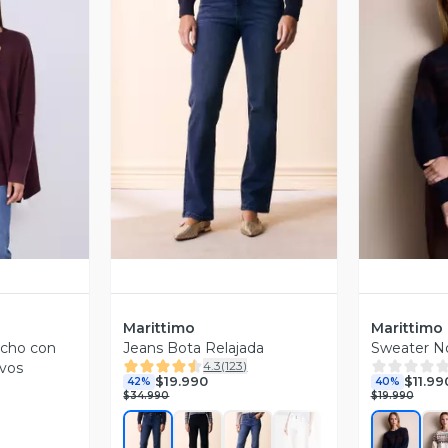
revia
Vista Previa
V
Marittimo
Marittimo
ncho con
Jeans Bota Relajada
Sweater N
4.3
(
123
)
vos
$19.990
$11.99
42%
40%
$34.990
$19.990