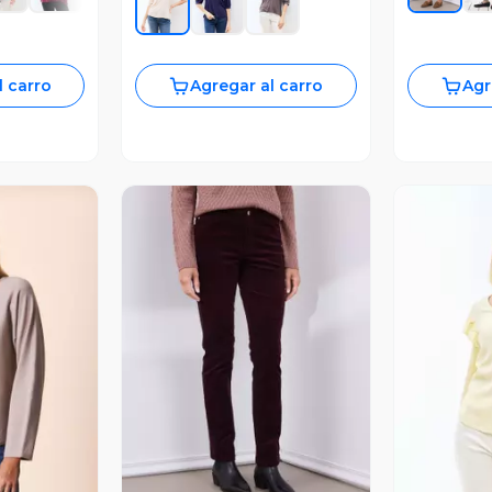
l carro
Agregar al carro
Agr
revia
Vista Previa
V