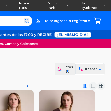
Novios
Mundo
Te
Paris
Paris
ayudamos
¡Hola! Ingresa o regístrate
Filtros
Ordenar
(
1
)