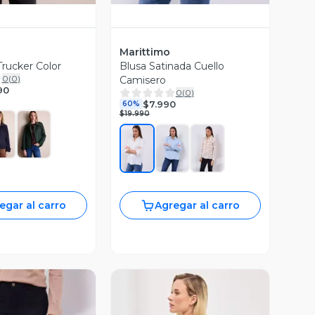
Marittimo
rucker Color
Blusa Satinada Cuello
0
(
0
)
Camisero
90
0
(
0
)
$7.990
60%
$19.990
egar al carro
Agregar al carro