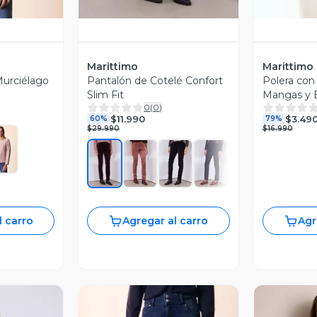
Marittimo
Marittimo
urciélago
Pantalón de Cotelé Confort
Polera con
Slim Fit
Mangas y E
0
(
0
)
$11.990
$3.49
60%
79%
$29.990
$16.990
l carro
Agregar al carro
Agr