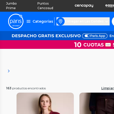
Jumbo
Puntos
Prime
Cencosud
Categorías
Entregar en Las Condes
163
productos encontrados
Limpiar 