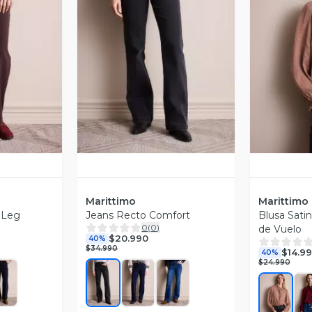
revia
Vista Previa
V
Marittimo
Marittimo
 Leg
Jeans Recto Comfort
Blusa Sati
0
(
0
)
de Vuelo
$20.990
40%
$34.990
$14.9
40%
$24.990