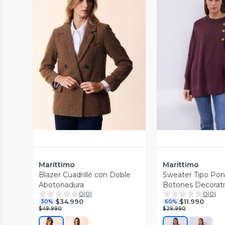
Vista Previa
Vista P
Marittimo
Marittimo
Blazer Cuadrillé con Doble
Sweater Tipo Po
Abotonadura
Botones Decorati
0
(
0
)
0
(
0
)
$34.990
$11.990
30%
60%
$49.990
$29.990