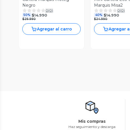
Negro
Marquis Misa2
0
(
0
)
0
(
0
)
$14.990
$14.990
50%
40%
$29.990
$24.990
Agregar al carro
Agregar a
Mis compras
Haz seguimiento y descarga