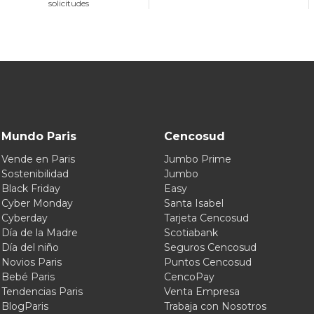
solicitudes
Mundo Paris
Cencosud
Vende en Paris
Jumbo Prime
Sostenibilidad
Jumbo
Black Friday
Easy
Cyber Monday
Santa Isabel
Cyberday
Tarjeta Cencosud
Día de la Madre
Scotiabank
Día del niño
Seguros Cencosud
Novios Paris
Puntos Cencosud
Bebé Paris
CencoPay
Tendencias Paris
Venta Empresa
BlogParis
Trabaja con Nosotros