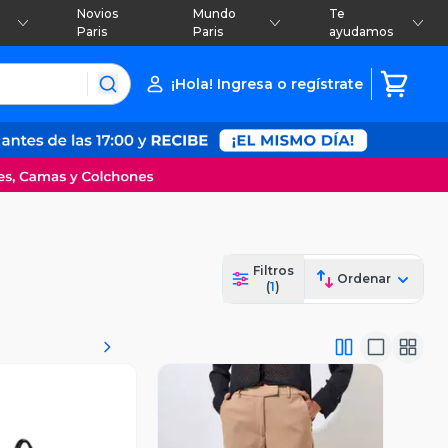
Novios
Mundo
Te
Paris
Paris
ayudamos
¡Hola! Ingresa o regístrate
Filtros
Ordenar
(
1
)