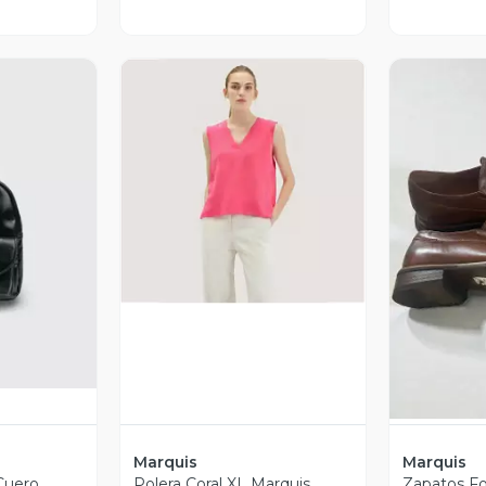
Vista Previa
revia
V
Marquis
Marquis
Cuero
Polera Coral XL Marquis
Zapatos F