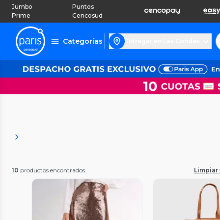
Jumbo
Puntos
Prime
Cencosud
Categorías
Entregar en Las Condes
10
productos encontrados
Limpiar 