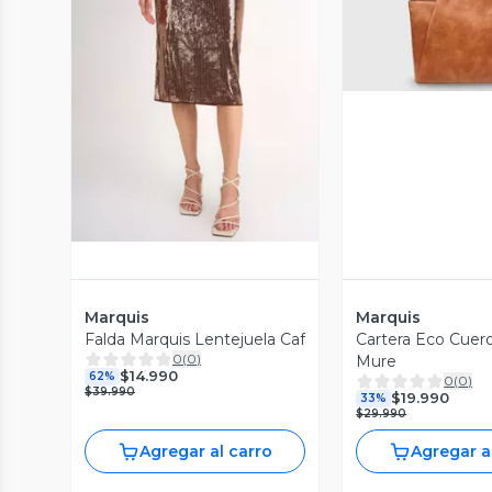
Vista P
Vista Previa
Marquis
Marquis
Falda Marquis Lentejuela Caf
Cartera Eco Cuer
0
(
0
)
Mure
$14.990
62%
0
(
0
)
$39.990
$19.990
33%
$29.990
Agregar al carro
Agregar a