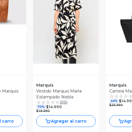
revia
Vista Previa
V
Marquis
Marquis
o Marquis
Vestido Marquis Marra
Cartera Ma
Estampado Nebla
$14.99
44%
0
(
0
)
$26.990
$14.990
70%
$49.990
l carro
Agregar al carro
Agr