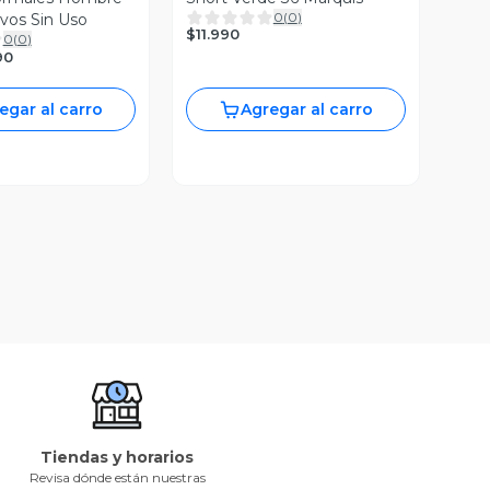
0
(
0
)
vos Sin Uso
$11.990
0
(
0
)
90
egar al carro
Agregar al carro
Tiendas y horarios
Revisa dónde están nuestras