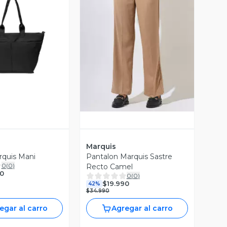
ista Previa
Vista Previa
Marquis
rquis Mani
Pantalon Marquis Sastre
0
(
0
)
Recto Camel
0
0
(
0
)
$19.990
42%
$34.990
egar al carro
Agregar al carro