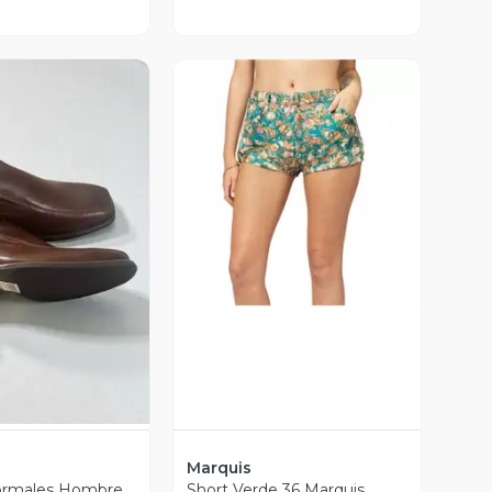
Vista Previa
ista Previa
Marquis
ormales Hombre
Short Verde 36 Marquis