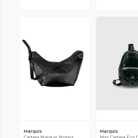
Vista Previa
Vista P
Marquis
Marquis
Cartera Marquis Moteg
Mini Cartera Eco 