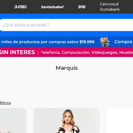
Cencosud
Scotiabank
Marquis
filtros