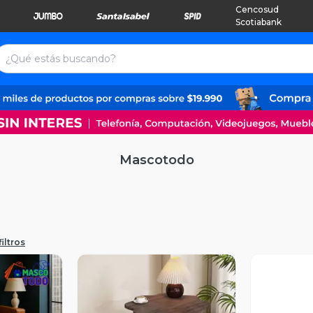
Cencosud
Scotiabank
Mascotodo
iltros