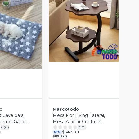
Vista Previa
ista Previa
o
Mascotodo
 Suave para
Mesa Flor Living Lateral,
erros Gatos
Mesa Auxiliar Centro 2
0
(
0
)
0
(
0
)
lchada Felpa
Niveles
0
$34.990
61%
$89.990