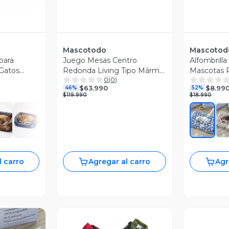
Mascotodo
Mascotod
para
Juego Mesas Centro
Alfombrilla
Gatos
Redonda Living Tipo Mármol
Mascotas P
0
(
0
)
 L 66cm X
Moderna 70cm y 50cm
Manta Aco
$63.990
$8.99
46%
52%
48x34cm
$119.990
$18.990
l carro
Agregar al carro
Agr