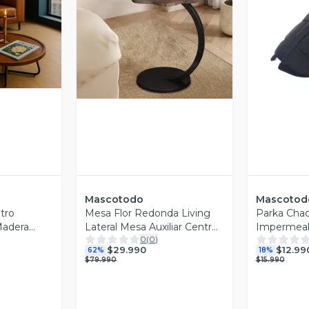
revia
Vista Previa
V
Mascotodo
Mascotod
tro
Mesa Flor Redonda Living
Parka Cha
Madera
Lateral Mesa Auxiliar Centro
Impermeab
0
(
0
)
 60cm
Moderna
Mascotas P
$29.990
$12.99
62%
18%
Arnés
$79.990
$15.990