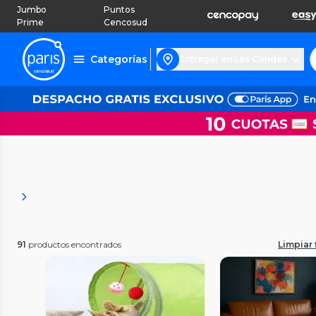
Jumbo
Puntos
Prime
Cencosud
Categorías
Entregar en Las Condes
91
productos encontrados
Limpiar f