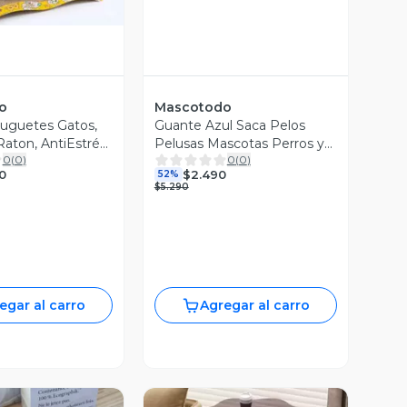
o
Mascotodo
Juguetes Gatos,
Guante Azul Saca Pelos
aton, AntiEstrés,
Pelusas Mascotas Perros y
0
(
0
)
0
(
0
)
Gatos
0
$2.490
52%
$5.290
egar al carro
Agregar al carro