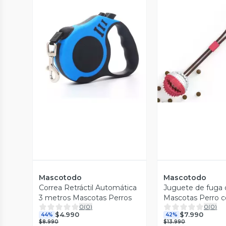
Vista P
Vista Previa
Mascotodo
Mascotodo
Correa Retráctil Automática
Juguete de fuga
3 metros Mascotas Perros
Mascotas Perro 
0
(
0
)
0
(
0
)
Cascabel
$4.990
$7.990
44%
42%
$8.990
$13.990