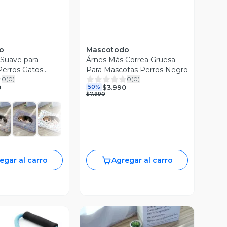
o
Mascotodo
 Suave para
Árnes Más Correa Gruesa
erros Gatos
Para Mascotas Perros Negro
0
(
0
)
0
(
0
)
lchada Felpa
0
$3.990
50%
$7.990
egar al carro
Agregar al carro