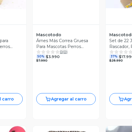
Mascotodo
Mascotod
para
Árnes Más Correa Gruesa
Set de 22 
erros
Para Mascotas Perros
Rascador, R
0
(
0
)
ra
Morado
Bolas
$3.990
$17.99
50%
37%
$7.990
$28.990
l carro
Agregar al carro
Agr