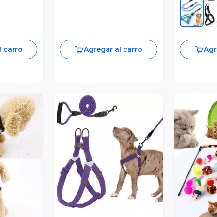
l carro
Agregar al carro
Agr
Vista Previa
V
revia