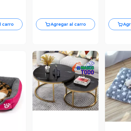
l carro
Agregar al carro
Agr
Vista Previa
V
revia