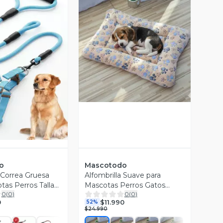
Vista Previa
ista Previa
o
Mascotodo
Correa Gruesa
Alfombrilla Suave para
tas Perros Talla
Mascotas Perros Gatos
0
(
0
)
0
(
0
)
Manta Acolchada Felpa
0
$11.990
52%
84x57cm
$24.990