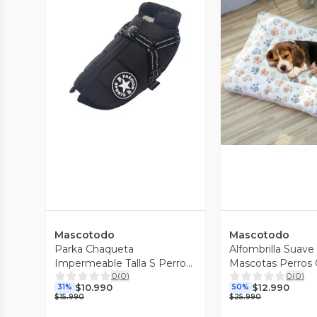
Vista Previa
Vista P
Mascotodo
Mascotodo
Parka Chaqueta
Alfombrilla Suave
Impermeable Talla S Perro
Mascotas Perros 
0
(
0
)
0
(
0
)
Negro
Manta Acolchada
$10.990
$12.990
31%
50%
100x70cm
$15.990
$25.990