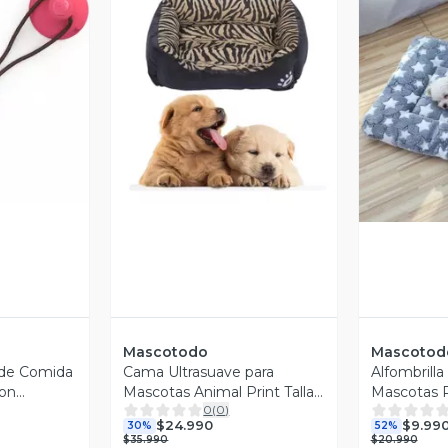
revia
Vista Previa
V
Mascotodo
Mascotod
 de Comida
Cama Ultrasuave para
Alfombrilla
con
Mascotas Animal Print Talla
Mascotas P
0
(
0
)
XL 80cm x 60cm
Manta Aco
$24.990
$9.99
30%
52%
58x39cm
$35.990
$20.990