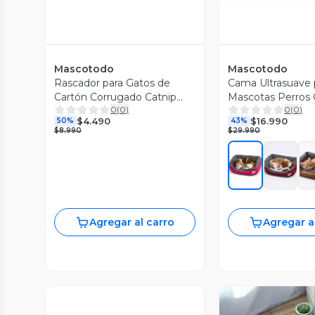
Mascotodo
Mascotodo
Rascador para Gatos de
Cama Ultrasuave 
Cartón Corrugado Catnip
Mascotas Perros 
0
(
0
)
0
(
0
)
Hierba
Rectangular Talla
$4.490
$16.990
50%
43%
50cm
$8.990
$29.990
Agregar al carro
Agregar a