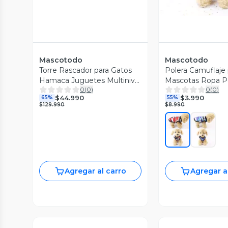
Mascotodo
Mascotodo
Torre Rascador para Gatos
Polera Camuflaje 
Hamaca Juguetes Multinivel
Mascotas Ropa P
0
(
0
)
0
(
0
)
138cm Casa de Michis
Gatos de Primave
$44.990
$3.990
65%
55%
Multifuncional
$129.990
$8.990
Agregar al carro
Agregar a