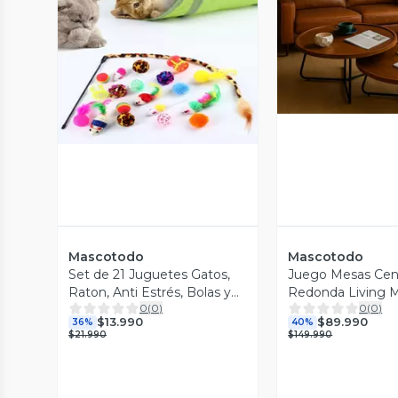
Vista P
Vista Previa
Mascotodo
Mascotodo
Set de 21 Juguetes Gatos,
Juego Mesas Cen
Raton, Anti Estrés, Bolas y
Redonda Living 
0
(
0
)
0
(
0
)
Otros
Moderna 80cm y
$13.990
$89.990
36%
40%
$21.990
$149.990