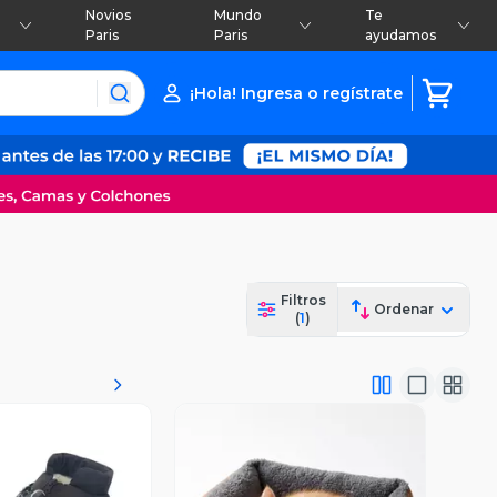
Novios
Mundo
Te
Paris
Paris
ayudamos
¡Hola! Ingresa o regístrate
Filtros
Ordenar
(
1
)