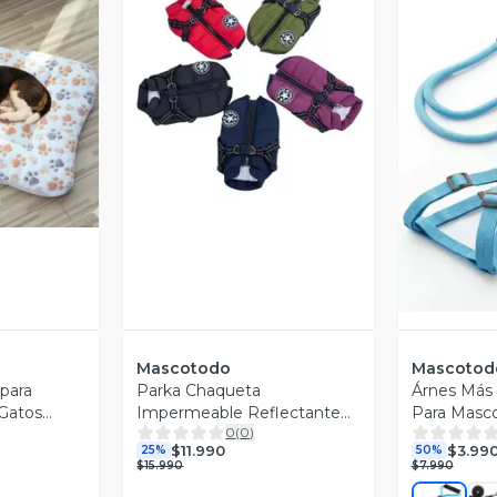
Vista Previa
revia
V
Mascotodo
Mascotod
 para
Parka Chaqueta
Árnes Más 
Gatos
Impermeable Reflectante
Para Masco
0
(
0
)
 Felpa
para Mascotas Perros con
Unica
$11.990
$3.99
25%
50%
Arnés incluido
$15.990
$7.990