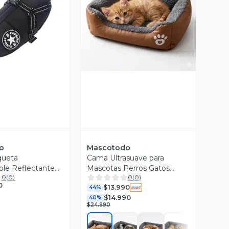
Vista Previa
ista Previa
o
Mascotodo
queta
Cama Ultrasuave para
le Reflectante
Mascotas Perros Gatos
0
(
0
)
0
(
0
)
erro Talla XL con
Rectangular Talla M 54cm X
0
$13.990
42cm
44%
$14.990
40%
$24.990