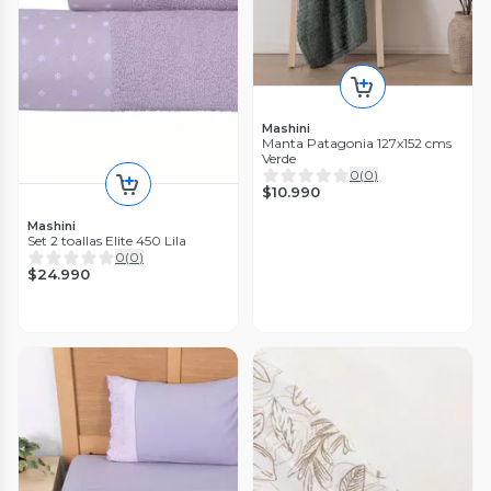
Mashini
Manta Patagonia 127x152 cms
Verde
0
(
0
)
$10.990
Mashini
Set 2 toallas Elite 450 Lila
0
(
0
)
$24.990