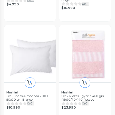
0
(
0
)
0
(
0
)
$4.990
$10.990
Mashini
Mashini
Set Fundas Almohada 200 H
Set 2 Piezas Egyptia 460 grs
50x70 cm Blanco
45x90/70x140 Rosado
0
(
0
)
0
(
0
)
$10.990
$23.990