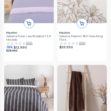
Mashini
Mashini
Sabana Polar Lisa Broderie 1.5 P
Sábana Mashini 180 Hilos King
Morado
Flora
0
(
0
)
0
(
0
)
$59.990
$12.990
55%
$28.990