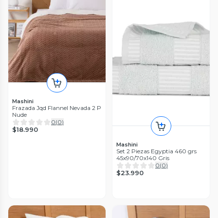
Mashini
Frazada Jqd Flannel Nevada 2 P
Nude
0
(
0
)
$18.990
Mashini
Set 2 Piezas Egyptia 460 grs
45x90/70x140 Gris
0
(
0
)
$23.990