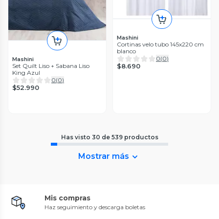
Mashini
Cortinas velo tubo 145x220 cm
blanco
0
(
0
)
Mashini
$8.690
Set Quilt Liso + Sabana Liso
King Azul
0
(
0
)
$52.990
Has visto
30
de
539
productos
Mostrar más
Mis compras
Haz seguimiento y descarga boletas