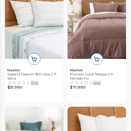
Mashini
Mashini
Sábana Mashini 180 Hilos 2 P
Plumon Coral Sherpa 2 P
Selva
Morado Inv
0
(
0
)
0
(
0
)
$51.990
$71.990