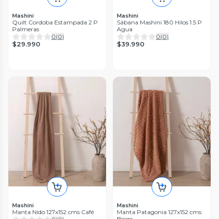
Mashini
Mashini
Quilt Cordoba Estampada 2 P
Sábana Mashini 180 Hilos 1.5 P
Palmeras
Agua
0
(
0
)
0
(
0
)
$29.990
$39.990
Mashini
Mashini
Manta Nido 127x152 cms Café
Manta Patagonia 127x152 cms
Beige