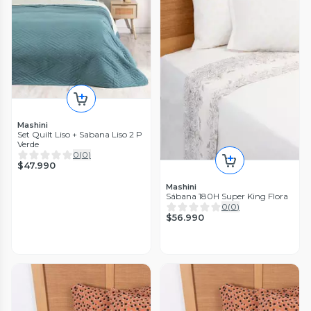
Mashini
Set Quilt Liso + Sabana Liso 2 P
Verde
0
(
0
)
$47.990
Mashini
Sábana 180H Super King Flora
0
(
0
)
$56.990