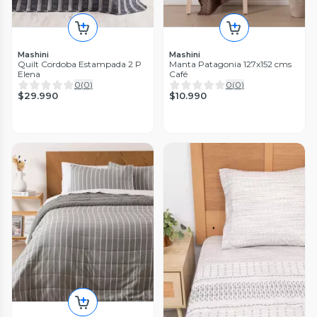
Mashini
Mashini
Quilt Cordoba Estampada 2 P
Manta Patagonia 127x152 cms
Elena
Café
0
(
0
)
0
(
0
)
$29.990
$10.990