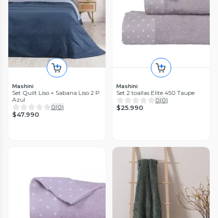
Mashini
Mashini
Set Quilt Liso + Sabana Liso 2 P
Set 2 toallas Elite 450 Taupe
Azul
0
(
0
)
0
(
0
)
$25.990
$47.990