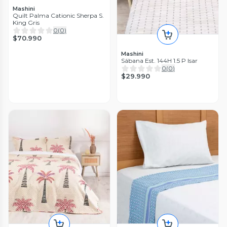
Mashini
Quilt Palma Cationic Sherpa S.
King Gris
0
(
0
)
$70.990
Mashini
Sábana Est. 144H 1.5 P Isar
0
(
0
)
$29.990