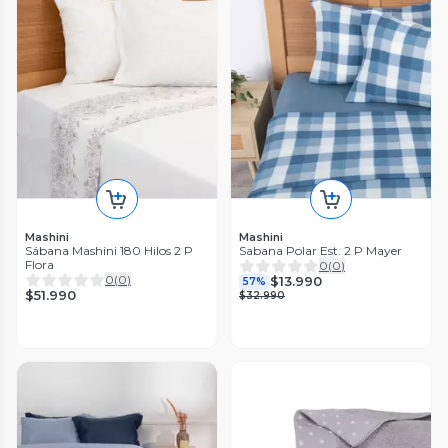
Mashini
Mashini
Sábana Mashini 180 Hilos 2 P
Sabana Polar Est. 2 P Mayer
Flora
0
(
0
)
0
(
0
)
$13.990
57%
$51.990
$32.990