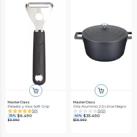
MasterClass
MasterClass
Pelador y Inox Soft Grip
Olla Aluminio 2.5 Litros Negro
5
(
1
)
0
(
0
)
$6.490
$35.490
35%
40%
$9.990
$59.990