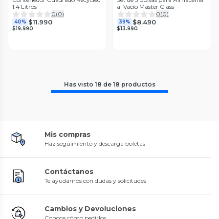
1.4 Litros
al Vacío Master Class
0
(
0
)
0
(
0
)
$11.990
$8.490
40%
39%
$19.990
$13.990
Has visto
18
de
18
productos
Mis compras
Haz seguimiento y descarga boletas
Contáctanos
Te ayudamos con dudas y solicitudes
Cambios y Devoluciones
Conoce cómo pedirlos