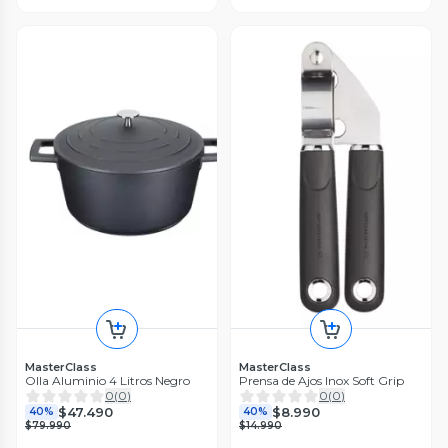
MasterClass
MasterClass
Olla Aluminio 4 Litros Negro
Prensa de Ajos Inox Soft Grip
0
(
0
)
0
(
0
)
$47.490
$8.990
40%
40%
$79.990
$14.990