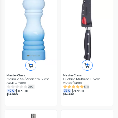
MasterClass
MasterClass
Molinillo Sal/Pimienta 17 cm
Cuchillo Multiuso 11.5 cm
Azul Ombre
Autoafilante
0
(
0
)
5
(
1
)
$11.990
$9.990
40%
33%
$19.990
$14.990