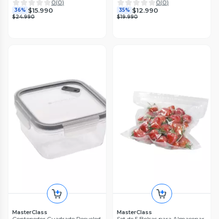
0
(
0
)
0
(
0
)
$15.990
$12.990
36%
35%
$24.990
$19.990
MasterClass
MasterClass
Contenedor Cuadrado Recycled
Set de 5 Bolsas para Almacenar