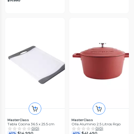
$14.990
MasterClass
MasterClass
Tabla Cocina 36.5 x 25.5 cm
Olla Aluminio 2.5 Litros Rojo
0
(
0
)
0
(
0
)
$14.990
$41.490
40%
40%