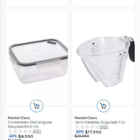
MasterClass
MasterClass
Contenedor Rectangular
Jarro Medidas Angulado 1 Lt
Recycled 800 ml
0
(
0
)
0
(
0
)
$17.990
40%
$8.990
40%
$29.990