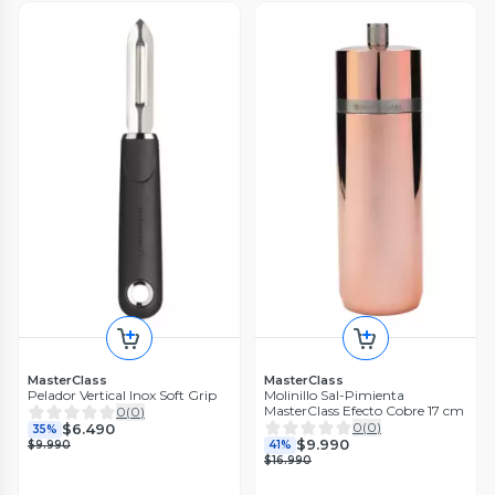
MasterClass
MasterClass
Pelador Vertical Inox Soft Grip
Molinillo Sal-Pimienta
MasterClass Efecto Cobre 17 cm
0
(
0
)
0
(
0
)
$6.490
35%
$9.990
$9.990
41%
$16.990