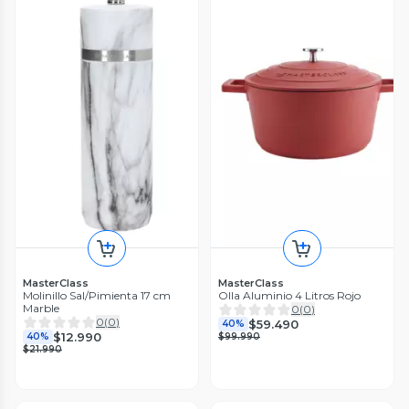
MasterClass
MasterClass
Molinillo Sal/Pimienta 17 cm
Olla Aluminio 4 Litros Rojo
Marble
0
(
0
)
0
(
0
)
$59.490
40%
$12.990
40%
$99.990
$21.990