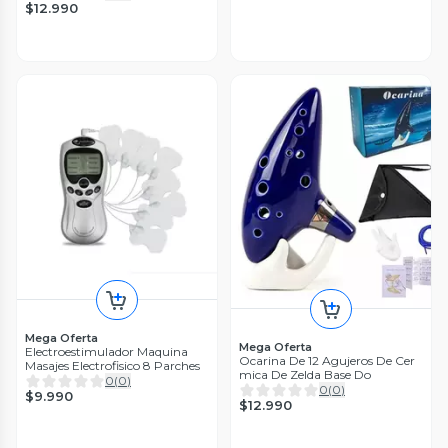
$12.990
Mega Oferta
Mega Oferta
Electroestimulador Maquina
Ocarina De 12 Agujeros De Cer
Masajes Electrofisico 8 Parches
mica De Zelda Base Do
0
(
0
)
0
(
0
)
$9.990
$12.990