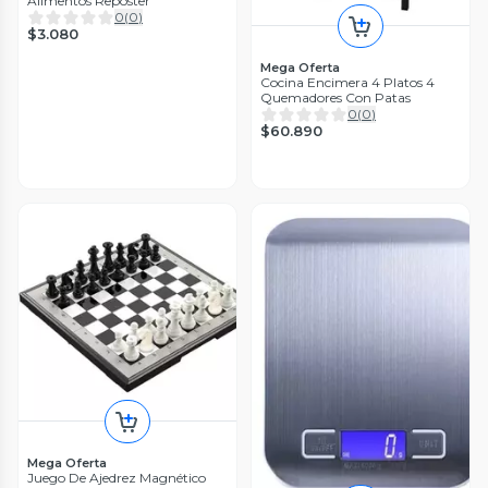
Alimentos Reposter
0
(
0
)
$3.080
Mega Oferta
Cocina Encimera 4 Platos 4
Quemadores Con Patas
0
(
0
)
$60.890
Mega Oferta
Juego De Ajedrez Magnético