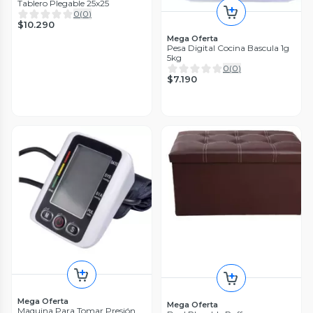
Tablero Plegable 25x25
0
(
0
)
$10.290
Mega Oferta
Pesa Digital Cocina Bascula 1g
5kg
0
(
0
)
$7.190
Mega Oferta
Mega Oferta
Maquina Para Tomar Presión