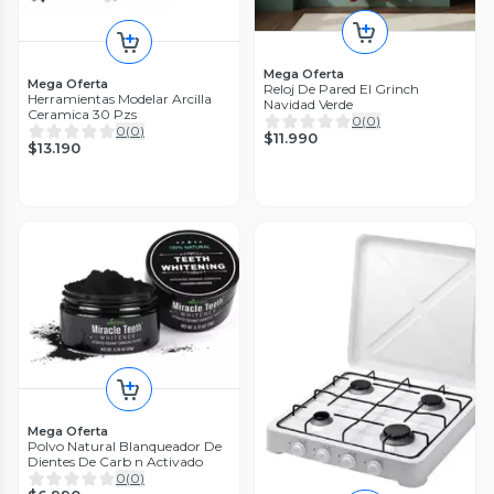
Mega Oferta
Mega Oferta
Reloj De Pared El Grinch
Herramientas Modelar Arcilla
Navidad Verde
Ceramica 30 Pzs
0
(
0
)
0
(
0
)
$11.990
$13.190
Mega Oferta
Polvo Natural Blanqueador De
Dientes De Carb n Activado
0
(
0
)