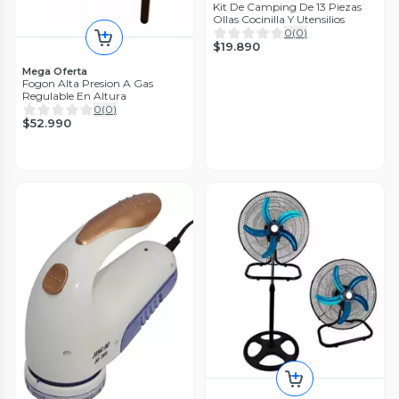
Kit De Camping De 13 Piezas
Ollas Cocinilla Y Utensilios
0
(
0
)
$19.890
Mega Oferta
Fogon Alta Presion A Gas
Regulable En Altura
0
(
0
)
$52.990