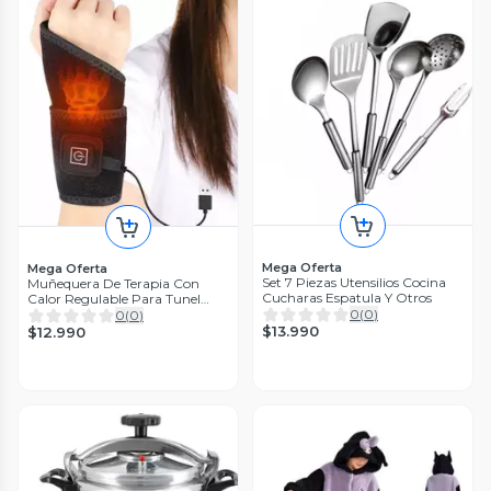
Mega Oferta
Mega Oferta
Set 7 Piezas Utensilios Cocina
Muñequera De Terapia Con
Cucharas Espatula Y Otros
Calor Regulable Para Tunel
Carpiano
0
(
0
)
0
(
0
)
$13.990
$12.990