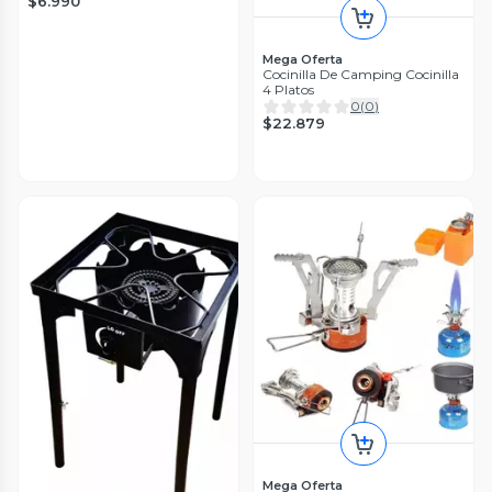
$6.990
Mega Oferta
Cocinilla De Camping Cocinilla
4 Platos
0
(
0
)
$22.879
Mega Oferta