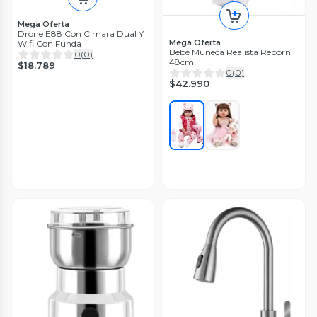
Mega Oferta
Drone E88 Con C mara Dual Y
Mega Oferta
Wifi Con Funda
Bebé Muñeca Realista Reborn
0
(
0
)
48cm
$18.789
0
(
0
)
$42.990