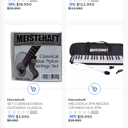
MEISTEHAFT
$18.990
$122.990
38%
13%
$30.990
$142.990
Meistehaft
Meistehaft
SET CUERDAS PARA
MELODICA 37N NEGRA
GUITARRA CLASICA
C/FUNDA MLA-37N
MOD.10CM MEISTEHAFT
MEISTEHAFT
0
(
0
)
0
(
0
)
$3.990
$15.990
55%
46%
$8.990
$29.990