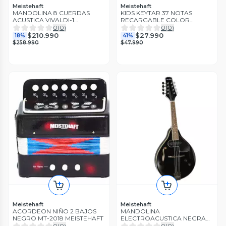
Meistehaft
Meistehaft
MANDOLINA 8 CUERDAS
KIDS KEYTAR 37 NOTAS
ACUSTICA VIVALDI-1
RECARGABLE COLOR
MEISTEHAFT
BLANCO KTK-1037WH
0
(
0
)
0
(
0
)
MEISTEHAFT
$210.990
$27.990
18%
41%
$258.990
$47.990
Meistehaft
Meistehaft
ACORDEON NIÑO 2 BAJOS
MANDOLINA
NEGRO MT-2018 MEISTEHAFT
ELECTROACUSTICA NEGRA
MOD BEETHOVEN
0
(
0
)
0
(
0
)