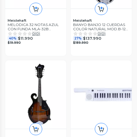
Meistehaft
Meistehaft
MELODICA 32 NOTAS AZUL
BANYO BANJO 12 CUERDAS
CON FUNDA MLA-32B
COLOR NATURAL MOD.B-12C
MEISTEHAFT
MEISTEHAFT
0
(
0
)
0
(
0
)
$11.990
$137.990
40%
27%
$19.990
$189.990