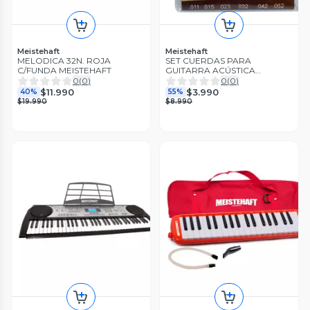
Meistehaft
Meistehaft
MELODICA 32N. ROJA
SET CUERDAS PARA
C/FUNDA MEISTEHAFT
GUITARRA ACÚSTICA
MOD.AC-10 MEISTEHAFT
0
(
0
)
0
(
0
)
$11.990
$3.990
40%
55%
$19.990
$8.990