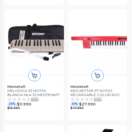
Meistehaft
Meistehaft
MELODICA 32 NOTAS
KIDS KEYTAR 37 NOTAS
BLANCA MLA 32 MEISTEHAFT
RECARGABLE COLOR ROJO
KTK-1037RD MEISTEHAFT
0
(
0
)
0
(
0
)
$11.990
$27.990
29%
41%
$16.990
$47.990