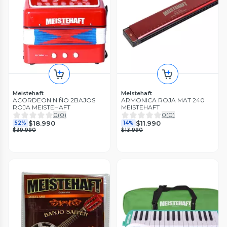
Meistehaft
Meistehaft
ACORDEON NIÑO 2BAJOS
ARMONICA ROJA MAT 240
ROJA MEISTEHAFT
MEISTEHAFT
0
(
0
)
0
(
0
)
$18.990
$11.990
52%
14%
$39.990
$13.990