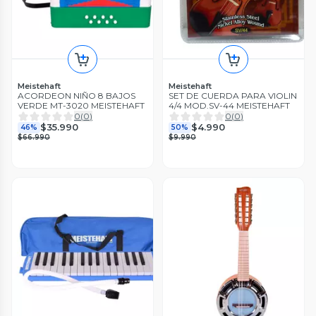
Meistehaft
Meistehaft
ACORDEON NIÑO 8 BAJOS
SET DE CUERDA PARA VIOLIN
VERDE MT-3020 MEISTEHAFT
4/4 MOD.SV-44 MEISTEHAFT
0
(
0
)
0
(
0
)
$35.990
$4.990
46%
50%
$66.990
$9.990