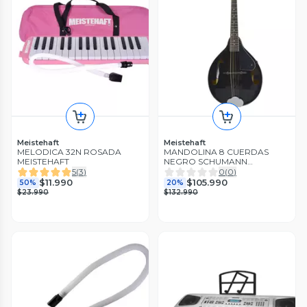
Meistehaft
Meistehaft
MELODICA 32N ROSADA
MANDOLINA 8 CUERDAS
MEISTEHAFT
NEGRO SCHUMANN
MEISTEHAFT
5
(
3
)
0
(
0
)
$11.990
$105.990
50%
20%
$23.990
$132.990