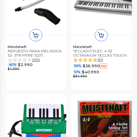
Meistehaft
Meistehaft
REPUESTO PARA MELODICA
TECLADO ELEC. 4 1/2
32- 37N MTRE-3237
OCTAVAS 54 TECLAS TOUCH
MEISTEHAFT
MEISTEHAFT
0
(
0
)
5
(
1
)
$2.990
40%
$36.990
56%
$4.990
$40.990
51%
$84.990