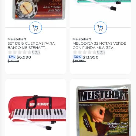
Meistehaft
Meistehaft
SET DE 8 CUERDAS PARA
MELODICA 32 NOTAS VERDE
BANJO MEISTEHAFT
CON FUNDA MLA-32V
MOD.M8B
MEISTEHAFT
0
(
0
)
0
(
0
)
$6.990
$13.990
12%
30%
$7.990
$19.990