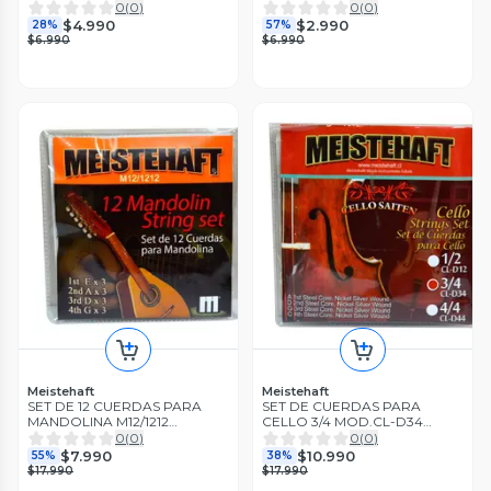
MEISTEHAFT
0
(
0
)
0
(
0
)
$4.990
$2.990
28%
57%
$6.990
$6.990
Meistehaft
Meistehaft
SET DE 12 CUERDAS PARA
SET DE CUERDAS PARA
MANDOLINA M12/1212
CELLO 3/4 MOD.CL-D34
MEISTHAFT
MEISTEHAFT
0
(
0
)
0
(
0
)
$7.990
$10.990
55%
38%
$17.990
$17.990