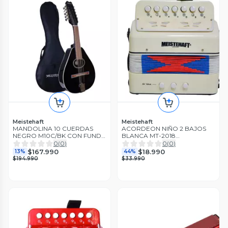
Meistehaft
Meistehaft
MANDOLINA 10 CUERDAS
ACORDEON NIÑO 2 BAJOS
NEGRO M10C/BK CON FUNDA
BLANCA MT-2018
MEISTEHAFT
MEISTEHAFT
0
(
0
)
0
(
0
)
$167.990
$18.990
13%
44%
$194.990
$33.990