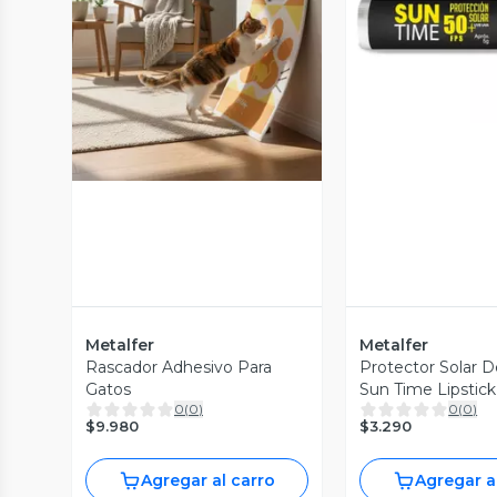
Vista P
Vista Previa
Metalfer
Metalfer
Rascador Adhesivo Para
Protector Solar D
Gatos
Sun Time Lipstick
0
(
0
)
0
(
0
)
$9.980
$3.290
Agregar al carro
Agregar a