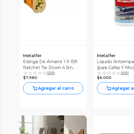
Metalfer
Metalfer
Eslinga De Amarre 1 X 15ft
Liquido Antiemp
Ratchet Tie Down 4 5m
(para Gafas Y Mic
0
(
0
)
0
(
0
)
Oferta 2x1
Antiempañantes)
$7.980
$6.000
Agregar al carro
Agregar a