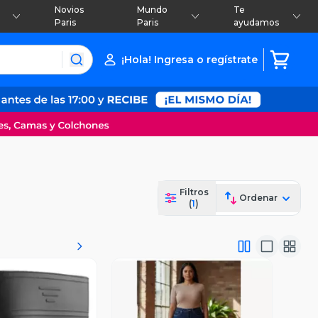
Novios
Mundo
Te
Paris
Paris
ayudamos
¡Hola! Ingresa o regístrate
Filtros
Ordenar
(
1
)