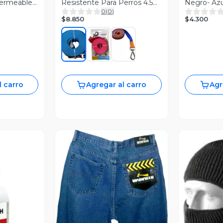
ermeable
Resistente Para Perros 4.5
Negro- Azu
0
(
0
)
Metros X 3.8cm
$8.850
$4.300
l carro
Agregar al carro
Agr
Vista Previa
revia