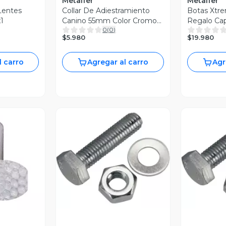
Metalfer
Metalfer
Lentes
Collar De Adiestramiento
Botas Xtr
1
Canino 55mm Color Cromo
Regalo Ca
0
(
0
)
Oferta 2x1
Para Agua
$5.980
$19.980
l carro
Agregar al carro
Agr
Vista Previa
V
revia