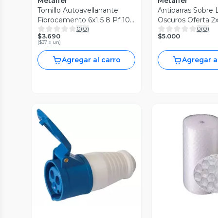
Metalfer
Metalfer
Tornillo Autoavellanante
Antiparras Sobre 
Fibrocemento 6x1 5 8 Pf 100
Oscuros Oferta 2x
0
(
0
)
0
(
0
)
Pz
$3.690
$5.000
(
$37 x un
)
Agregar al carro
Agregar a
Vista P
Vista Previa