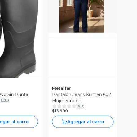
Vista Previa
ista Previa
Metalfer
vc Sin Punta
Pantalón Jeans Kumen 602
0
(
0
)
Mujer Stretch
0
(
0
)
$13.990
egar al carro
Agregar al carro