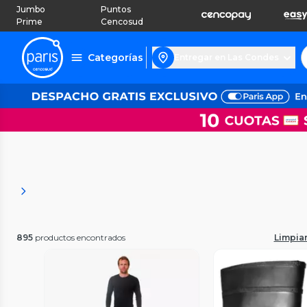
Jumbo
Puntos
Prime
Cencosud
Categorías
Entregar en Las Condes
895
productos encontrados
Limpiar 