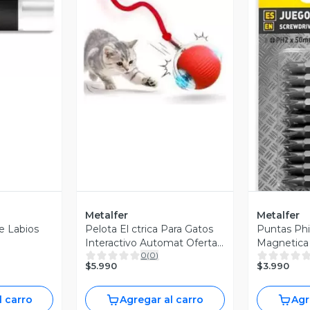
revia
Vista Previa
V
Metalfer
Metalfer
e Labios
Pelota El ctrica Para Gatos
Puntas Phi
Interactivo Automat Oferta
Magnetica 
0
(
0
)
2x1
50mm 10p
$5.990
$3.990
l carro
Agregar al carro
Agr