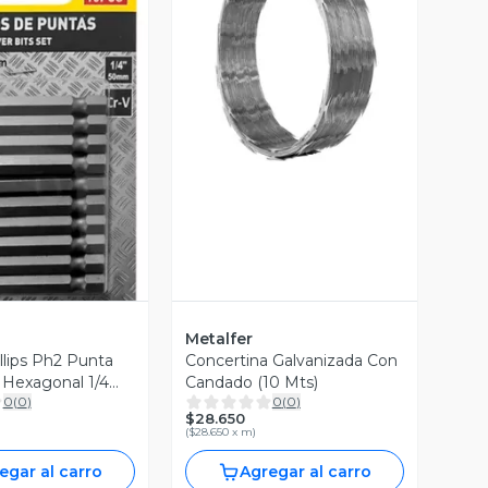
Vista Previa
ista Previa
Metalfer
llips Ph2 Punta
Concertina Galvanizada Con
Hexagonal 1/4
Candado (10 Mts)
0
(
0
)
0
(
0
)
cs
$28.650
(
$28.650 x m
)
egar al carro
Agregar al carro