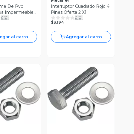
Metalfer
eme De Pvc
Interruptor Cuadrado Rojo 4
pa Impermeable
Pines Oferta 2 X1
0
(
0
)
0
(
0
)
$3.194
egar al carro
Agregar al carro
ista Previa
Vista Previa