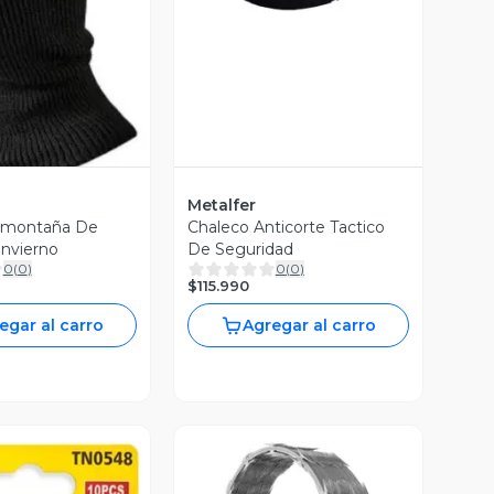
ista Previa
Metalfer
amontaña De
Chaleco Anticorte Tactico
Invierno
De Seguridad
0
(
0
)
0
(
0
)
$115.990
egar al carro
Agregar al carro