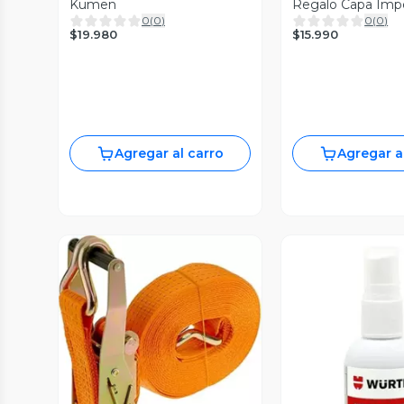
Kumen
Regalo Capa Imp
0
(
0
)
0
(
0
)
Para Agua
$19.980
$15.990
Agregar al carro
Agregar a
Vista Previa
Vista P