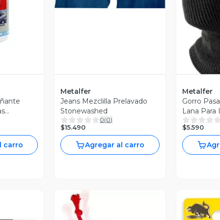
V
Metalfer
Metalfer
añante
Jeans Mezclilla Prelavado
Gorro Pas
as
Stonewashed
Lana Para 
0
(
0
)
$15.490
$5.590
l carro
Agregar al carro
Agr