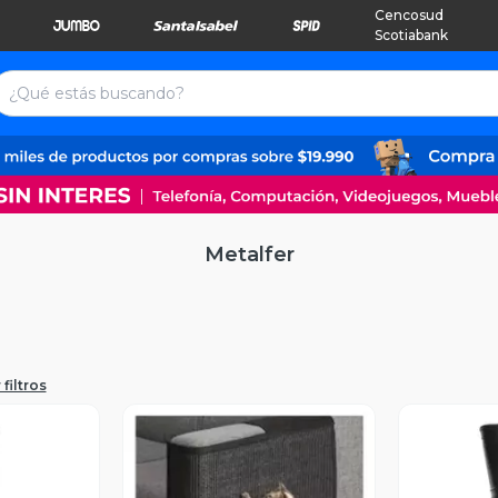
Cencosud
Scotiabank
Metalfer
filtros