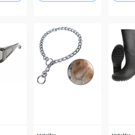
revia
V
Vista Previa