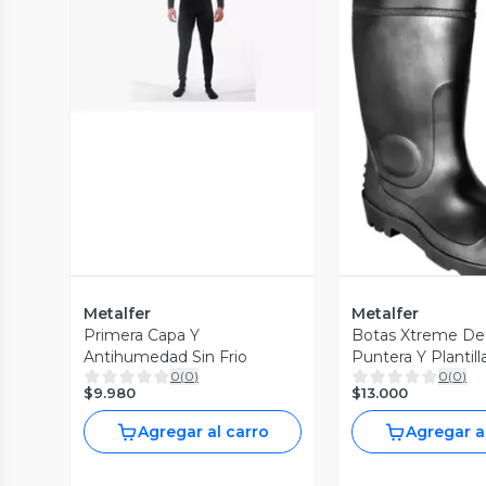
Vista Previa
Vista P
Metalfer
Metalfer
Primera Capa Y
Botas Xtreme De
Antihumedad Sin Frio
Puntera Y Plantill
0
(
0
)
0
(
0
)
$9.980
$13.000
Agregar al carro
Agregar a