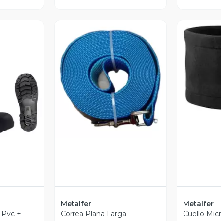
V
Vista Previa
revia
Metalfer
Metalfer
 Pvc +
Correa Plana Larga
Cuello Mic