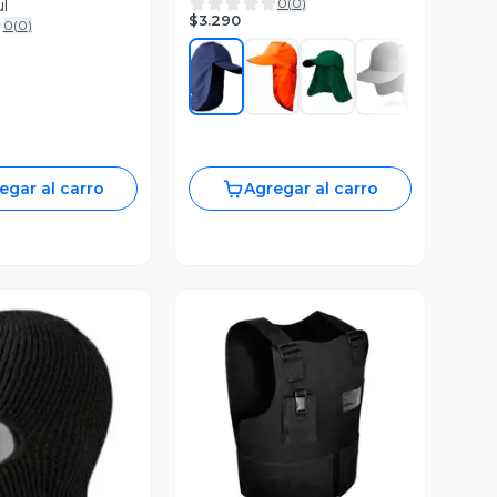
0
(
0
)
l
$3.290
0
(
0
)
egar al carro
Agregar al carro
Vista Previa