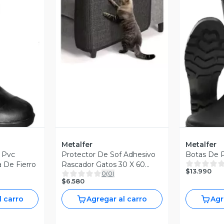
Vista Previa
revia
V
Metalfer
Metalfer
 Pvc
Protector De Sof Adhesivo
Botas De P
a De Fierro
Rascador Gatos 30 X 60
$13.990
0
(
0
)
Oferta 2x1 Gris Oscuro
$6.580
l carro
Agregar al carro
Agr