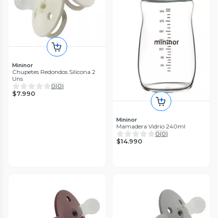
Mininor
Chupetes Redondos Silicona 2
Uns
0
(
0
)
$7.990
Mininor
Mamadera Vidrio 240ml
0
(
0
)
$14.990