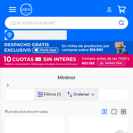
Entregar en Las Condes
Mininor
Filtros (
1
)
Ordenar
11
productos encontrados