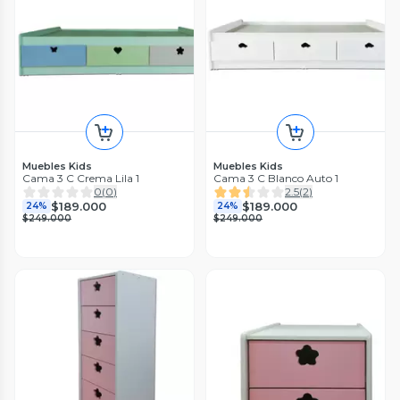
Muebles Kids
Muebles Kids
Cama 3 C Crema Lila 1
Cama 3 C Blanco Auto 1
0
(
0
)
2.5
(
2
)
$189.000
$189.000
24%
24%
$249.000
$249.000