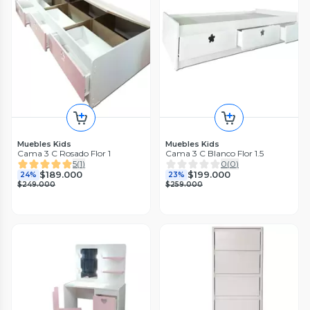
Muebles Kids
Muebles Kids
Cama 3 C Rosado Flor 1
Cama 3 C Blanco Flor 1.5
5
(
1
)
0
(
0
)
$189.000
$199.000
24%
23%
$249.000
$259.000