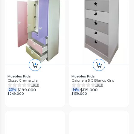
Muebles Kids
Muebles Kids
Closet Crema Lila
Cajonera 5 C Blanco Gris
0
(
0
)
0
(
0
)
$199.000
$119.000
20%
14%
$249.000
$139.000