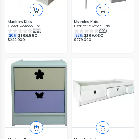
Muebles Kids
Muebles Kids
Closet Rosado Flor
Escritorio Verde Gris
0
(
0
)
0
(
0
)
$198.990
$199.000
20%
28%
$249.000
$279.000