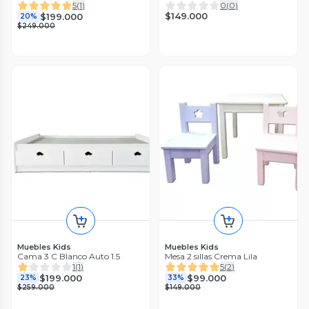
5
(
1
)
0
(
0
)
$149.000
$199.000
20%
$249.000
Muebles Kids
Muebles Kids
Cama 3 C Blanco Auto 1.5
Mesa 2 sillas Crema Lila
1
(
1
)
5
(
2
)
$199.000
$99.000
23%
33%
$259.000
$149.000