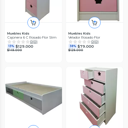
Muebles Kids
Muebles Kids
Cajonera 6 C Rosado Flor Slim
Velador Rosado Flor
0
(
0
)
0
(
0
)
$129.000
$79.000
13%
38%
$149.000
$129.000