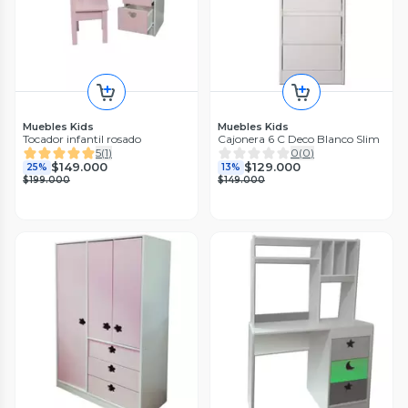
Muebles Kids
Muebles Kids
Tocador infantil rosado
Cajonera 6 C Deco Blanco Slim
5
(
1
)
0
(
0
)
$149.000
$129.000
25%
13%
$199.000
$149.000