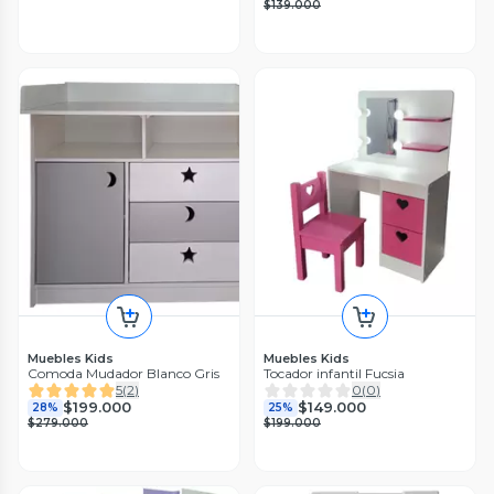
$139.000
Muebles Kids
Muebles Kids
Comoda Mudador Blanco Gris
Tocador infantil Fucsia
5
(
2
)
0
(
0
)
$199.000
$149.000
28%
25%
$279.000
$199.000