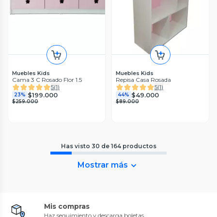
Muebles Kids
Muebles Kids
Cama 3 C Rosado Flor 1.5
Repisa Casa Rosada
5
(
1
)
5
(
1
)
$199.000
$49.000
23%
44%
$259.000
$89.000
Has visto
30
de
164
productos
Mostrar más
Mis compras
Haz seguimiento y descarga boletas