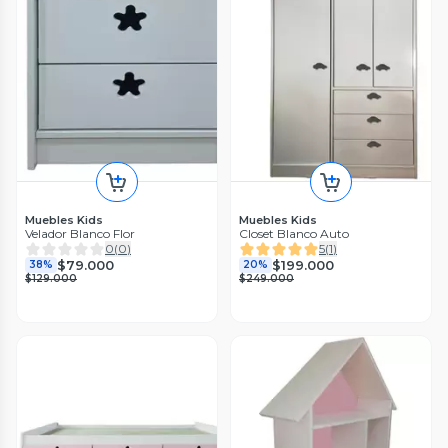
Muebles Kids
Muebles Kids
Velador Blanco Flor
Closet Blanco Auto
0
(
0
)
5
(
1
)
$79.000
$199.000
38%
20%
$129.000
$249.000