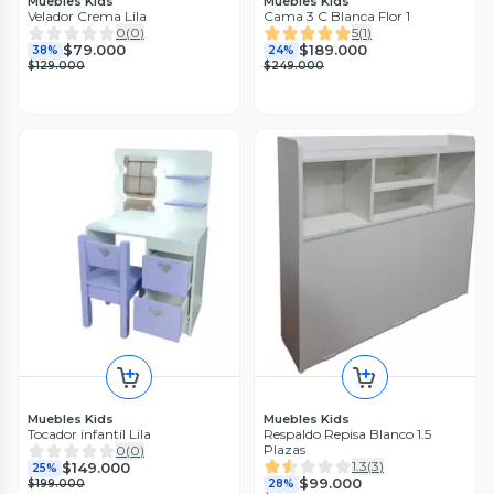
Muebles Kids
Muebles Kids
Velador Crema Lila
Cama 3 C Blanca Flor 1
0
(
0
)
5
(
1
)
$79.000
$189.000
38%
24%
$129.000
$249.000
Muebles Kids
Muebles Kids
Tocador infantil Lila
Respaldo Repisa Blanco 1.5
Plazas
0
(
0
)
1.3
(
3
)
$149.000
25%
$99.000
$199.000
28%