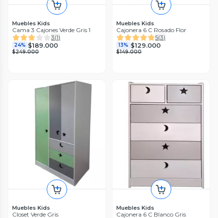
Muebles Kids
Muebles Kids
Cama 3 Cajones Verde Gris 1
Cajonera 6 C Rosado Flor
3
(
1
)
5
(
3
)
$189.000
$129.000
24%
13%
$249.000
$149.000
Muebles Kids
Muebles Kids
Closet Verde Gris
Cajonera 6 C Blanco Gris