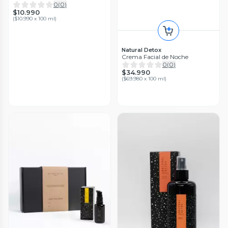
0
(
0
)
$10.990
(
$10.990 x 100 ml
)
Natural Detox
Crema Facial de Noche
0
(
0
)
$34.990
(
$69.980 x 100 ml
)