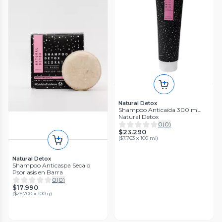
Natural Detox
Shampoo Anticaída 300 mL
Natural Detox
0
(
0
)
$23.290
(
$7.763 x 100 ml
)
Natural Detox
Shampoo Anticaspa Seca o
Psoriasis en Barra
0
(
0
)
$17.990
(
$25.700 x 100 g
)