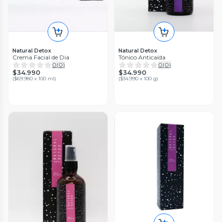
Natural Detox
Natural Detox
Crema Facial de Dia
Tónico Anticaída
0
(
0
)
0
(
0
)
$34.990
$34.990
(
$69.980 x 100 ml
)
(
$34.990 x 100 g
)