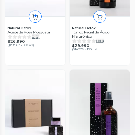
Natural Detox
Natural Detox
Aceite de Rosa Mosqueta
Tónico Facial de Ácido
Hialurónico
0
(
0
)
0
(
0
)
$26.990
(
$89.967 x 100 ml
)
$29.990
(
$14.995 x 100 ml
)