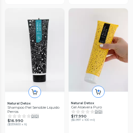
Natural Detox
Natural Detox
Gel Aloevera Puro
Shampoo Piel Sensible Liquido
Perros
0
(
0
)
0
(
0
)
$17.990
(
$5.997 x 100 ml
)
$16.990
(
$339.800 x lt
)