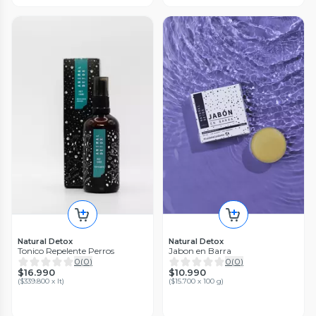
Natural Detox
Natural Detox
Tonico Repelente Perros
Jabon en Barra
0
(
0
)
0
(
0
)
$16.990
$10.990
(
$339.800 x lt
)
(
$15.700 x 100 g
)