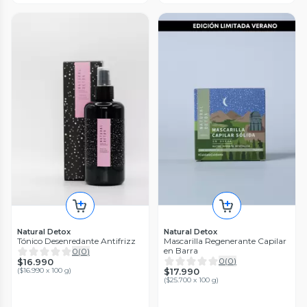
Natural Detox
Natural Detox
Tónico Desenredante Antifrizz
Mascarilla Regenerante Capilar
en Barra
0
(
0
)
0
(
0
)
$16.990
(
$16.990 x 100 g
)
$17.990
(
$25.700 x 100 g
)