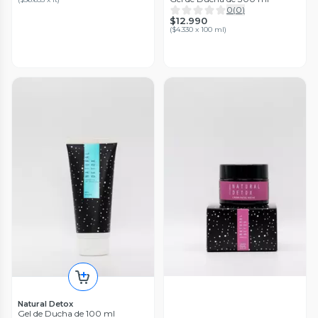
0
(
0
)
$12.990
(
$4.330 x 100 ml
)
Natural Detox
Gel de Ducha de 100 ml