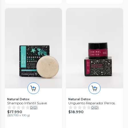
Natural Detox
Natural Detox
Shampoo Infantil Suave
Unguento Reparador Perros
0
(
0
)
0
(
0
)
$17.990
$18.990
(
$25.700 x 100 g
)