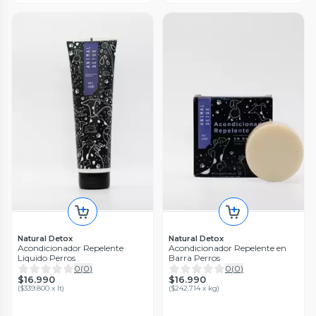
Natural Detox
Natural Detox
Acondicionador Repelente
Acondicionador Repelente en
Liquido Perros
Barra Perros
0
(
0
)
0
(
0
)
$16.990
$16.990
(
$339.800 x lt
)
(
$242.714 x kg
)