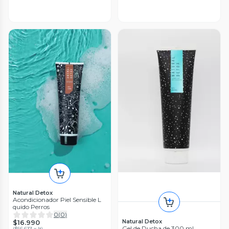
Natural Detox
Acondicionador Piel Sensible L
quido Perros
0
(
0
)
Natural Detox
$16.990
Gel de Ducha de 300 ml
(
$56.633 x lt
)