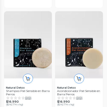
Natural Detox
Natural Detox
Shampoo Piel Sensible en Barra
Acondicionador Piel Sensible en
Perros
Barra Perros
0
(
0
)
0
(
0
)
$16.990
$16.990
(
$242.714 x kg
)
(
$242.714 x kg
)