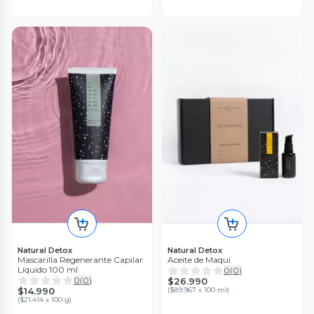
Natural Detox
Natural Detox
Mascarilla Regenerante Capilar
Aceite de Maqui
Líquido 100 ml
0
(
0
)
0
(
0
)
$26.990
$14.990
(
$89.967 x 100 ml
)
(
$21.414 x 100 g
)