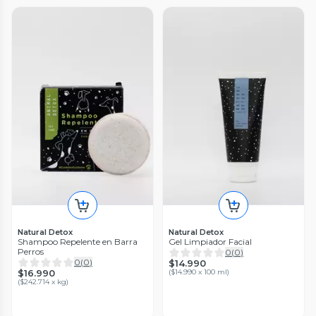
Natural Detox
Natural Detox
Shampoo Repelente en Barra
Gel Limpiador Facial
Perros
0
(
0
)
0
(
0
)
$14.990
$16.990
(
$14.990 x 100 ml
)
(
$242.714 x kg
)