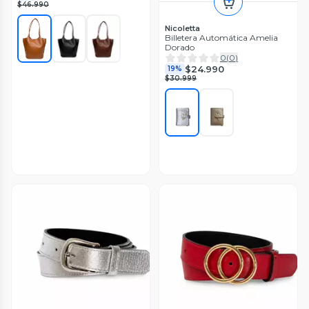
$46.990
Nicoletta
Billetera Automática Amelia
Dorado
0
(
0
)
$24.990
19%
$30.999