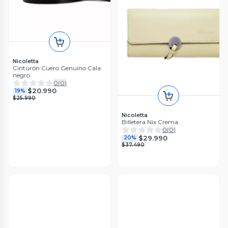
Nicoletta
Cinturón Cuero Genuino Cala
negro
0
(
0
)
$20.990
19%
$25.990
Nicoletta
Billetera Nix Crema
0
(
0
)
$29.990
20%
$37.490