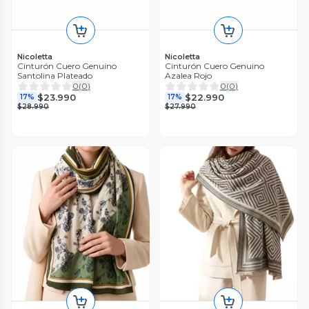
Nicoletta
Nicoletta
Cinturón Cuero Genuino
Cinturón Cuero Genuino
Santolina Plateado
Azalea Rojo
0
(
0
)
0
(
0
)
$23.990
$22.990
17%
17%
$28.990
$27.990