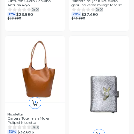
Cinturón Cuero Genuino
Billetera mujer 100% cuero
Anturia Rojo
genuino verde musgo Madison
Nicoletta
0
(
0
)
0
(
0
)
$23.990
$37.490
17%
20%
$28.990
$46.990
Nicoletta
Cartera Tote Iman Mujer
Polipiel Nicoletta
0
(
0
)
$32.893
30%