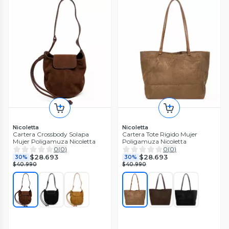
Nicoletta
Nicoletta
Cartera Crossbody Solapa
Cartera Tote Rigido Mujer
Mujer Poligamuza Nicoletta
Poligamuza Nicoletta
0
(
0
)
0
(
0
)
$28.693
$28.693
30%
30%
$40.990
$40.990