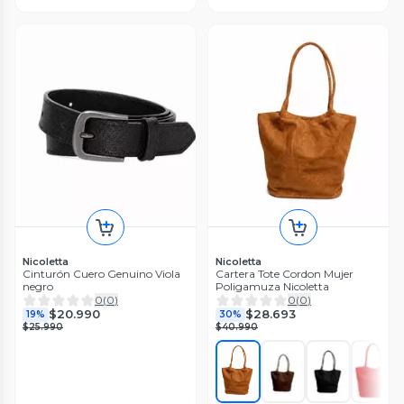
Nicoletta
Nicoletta
Cinturón Cuero Genuino Viola
Cartera Tote Cordon Mujer
negro
Poligamuza Nicoletta
0
(
0
)
0
(
0
)
$20.990
$28.693
19%
30%
$25.990
$40.990