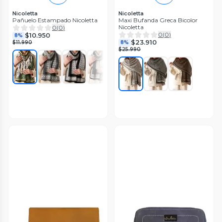
Nicoletta
Nicoletta
Pañuelo Estampado Nicoletta
Maxi Bufanda Greca Bicolor
Nicoletta
0
(
0
)
0
(
0
)
$10.950
8%
$23.910
$11.990
8%
$25.990