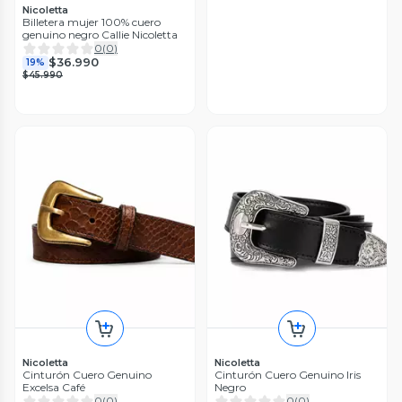
Nicoletta
Billetera mujer 100% cuero
genuino negro Callie Nicoletta
0
(
0
)
$36.990
19%
$45.990
Nicoletta
Nicoletta
Cinturón Cuero Genuino
Cinturón Cuero Genuino Iris
Excelsa Café
Negro
0
(
0
)
0
(
0
)