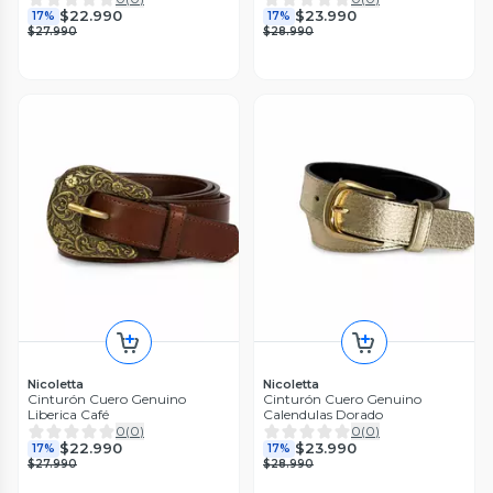
$22.990
$23.990
17%
17%
$27.990
$28.990
Nicoletta
Nicoletta
Cinturón Cuero Genuino
Cinturón Cuero Genuino
Liberica Café
Calendulas Dorado
0
(
0
)
0
(
0
)
$22.990
$23.990
17%
17%
$27.990
$28.990