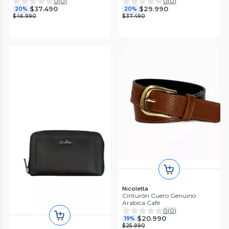
0
(
0
)
0
(
0
)
$37.490
$29.990
20%
20%
$46.990
$37.490
Nicoletta
Cinturón Cuero Genuino
Arabica Café
0
(
0
)
$20.990
19%
$25.990