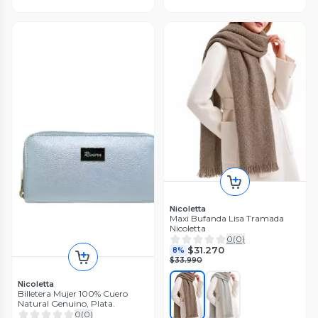
Nicoletta
Maxi Bufanda Lisa Tramada
Nicoletta
0
(
0
)
$31.270
8%
$33.990
Nicoletta
Billetera Mujer 100% Cuero
Natural Genuino, Plata.
0
(
0
)