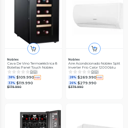
Noblex
Noblex
Cava De Vino Termoeléctrica 8
Aire Acondicionado Noblex Split
Botellas Panel Touch Noblex
Inverter Frío Calor 12000btu
0
(
0
)
0
(
0
)
$109.990
$269.990
38%
28%
$119.990
$279.990
33%
26%
$179.990
$379.990