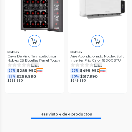
Noblex
Noblex
Cava De Vino Termoeléctrica
Aire Acondicionado Noblex Split
Noblex 28 Botellas Panel Touch
Inverter Frio Calor 18000BTU
0
(
0
)
0
(
0
)
$289.990
$499.990
27%
23%
$299.990
$517.990
25%
20%
$399.990
$649.990
Has visto
4
de
4
productos