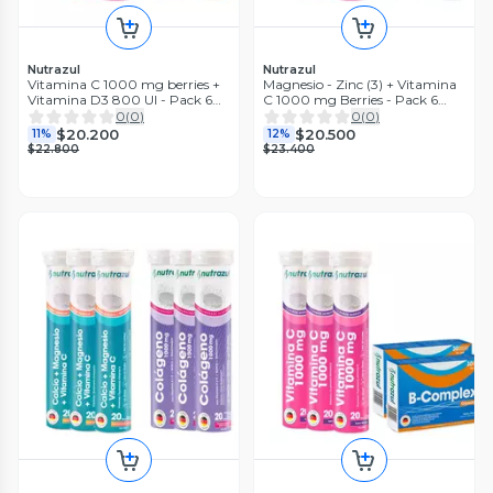
Nutrazul
Nutrazul
Vitamina C 1000 mg berries +
Magnesio - Zinc (3) + Vitamina
Vitamina D3 800 UI - Pack 6
C 1000 mg Berries - Pack 6
unidades.
Unidades.
0
(
0
)
0
(
0
)
$20.200
$20.500
11%
12%
$22.800
$23.400