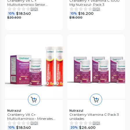
Cranberry Vit C +
Cranberry + Vitamina C 1000
Multivitamínico Senior
Mg Nutrazul- Pack 3
Nutrazul Pack 3
0
(
0
)
0
(
0
)
$18.540
$16.200
10%
10%
$20.600
$18.000
Nutrazul
Nutrazul
Cranberry Vit C+
Cranberry Vitamina C Pack 3
Multivitamínico - Minerales
unidades
Nutrazul 3u
0
(
0
)
0
(
0
)
$18.540
$26.400
10%
20%