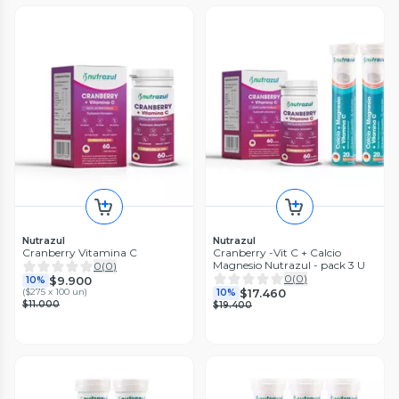
Nutrazul
Nutrazul
Cranberry Vitamina C
Cranberry -Vit C + Calcio
Magnesio Nutrazul - pack 3 U
0
(
0
)
0
(
0
)
$9.900
10%
$17.460
(
$275 x 100 un
)
10%
$11.000
$19.400