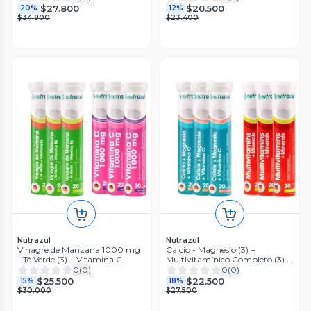
$27.800
$20.500
20%
12%
$34.800
$23.400
Nutrazul
Nutrazul
Vinagre de Manzana 1000 mg
Calcio - Magnesio (3) +
- Té Verde (3) + Vitamina C
Multivitamínico Completo (3) -
1000 mg berries - Pack 6
Pack 6 unidades.
0
(
0
)
0
(
0
)
Unidades
$25.500
$22.500
15%
18%
$30.000
$27.500