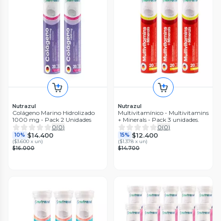
Nutrazul
Nutrazul
Colágeno Marino Hidrolizado
Multivitamínico - Multivitamins
1000 mg - Pack 2 Unidades
+ Minerals - Pack 3 unidades.
0
(
0
)
0
(
0
)
$14.400
$12.400
10%
15%
(
$3.600 x un
)
(
$1.378 x un
)
$16.000
$14.700