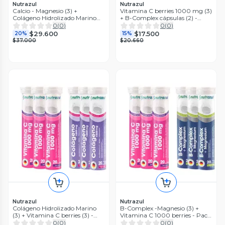
Nutrazul
Nutrazul
Calcio - Magnesio (3) +
Vitamina C berries 1000 mg (3)
Colágeno Hidrolizado Marino
+ B-Complex cápsulas (2) -
1000 mg (3) - Pack 6 unidades.
Pack 5 unidades .
0
(
0
)
0
(
0
)
$29.600
$17.500
20%
15%
$37.000
$20.660
Nutrazul
Nutrazul
Colágeno Hidrolizado Marino
B-Complex -Magnesio (3) +
(3) + Vitamina C berries (3) -
Vitamina C 1000 berries - Pack
Pack 6 unidades
6 unidades.
0
(
0
)
0
(
0
)