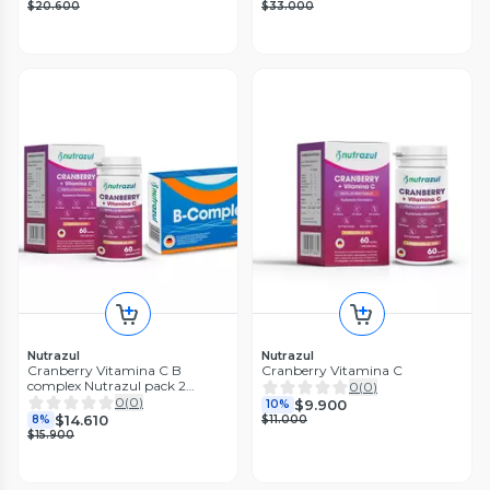
$20.600
$33.000
Nutrazul
Nutrazul
Cranberry Vitamina C B
Cranberry Vitamina C
complex Nutrazul pack 2
0
(
0
)
Unidades
0
(
0
)
$9.900
10%
$14.610
8%
$11.000
$15.900