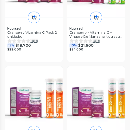
Nutrazul
Nutrazul
Cranberry Vitamina C Pack 2
Cranberry - Vitamina C +
unidades
Vinagre De Manzana Nutrazul
- Pack 3u
0
(
0
)
0
(
0
)
$18.700
$21.600
15%
10%
$22.000
$24.000