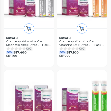
Nutrazul
Nutrazul
Cranberry -Vitamina C +
Cranberry Vitamina C +
Magnesio zinc Nutrazul -Pack 3
Vitamina D3 Nutrazul - Pack 3
Unidades
Unidades
0
(
0
)
0
(
0
)
$17.460
$17.100
10%
10%
$19.400
$19.000