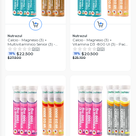
Nutrazul
Nutrazul
Calcio - Magnesio (3) +
Calcio - Magnesio (3) +
Multivitamínico Senior (3) -
Vitamina D3 -800 UI (3) - Pack
Pack 6 unidades.
6 unidades.
0
(
0
)
0
(
0
)
$22.500
$20.500
18%
18%
$27.500
$25.100