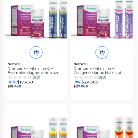
Nutrazul
Nutrazul
Cranberry - Vitamina C +
Cranberry -Vitamina +
Bcomplex Magnesio Nutrazul -
Colágeno Marino Nutrazul -
Pack 3
Pack 3 U
0
(
0
)
0
(
0
)
$17.460
$24.500
10%
9%
$19.400
$27.000