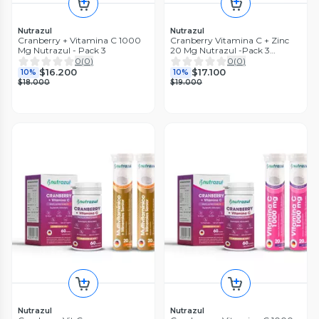
Nutrazul
Nutrazul
Cranberry + Vitamina C 1000
Cranberry Vitamina C + Zinc
Mg Nutrazul - Pack 3
20 Mg Nutrazul -Pack 3
Unidades
0
(
0
)
0
(
0
)
$16.200
$17.100
10%
10%
$18.000
$19.000
Nutrazul
Nutrazul