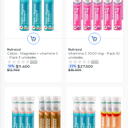
Nutrazul
Nutrazul
Calcio - Magnesio + vitamina C
Vitamina C 1000 mg - Pack 10
- Pack 3 unidades.
unidades .
0
(
0
)
0
(
0
)
$11.400
$27.500
10%
22%
$12.700
$35.300