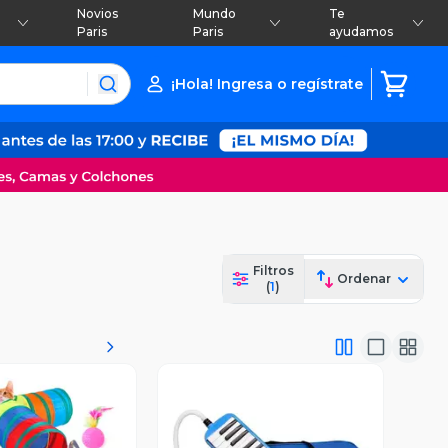
Novios
Mundo
Te
Paris
Paris
ayudamos
¡Hola! Ingresa o regístrate
Filtros
Ordenar
(
1
)