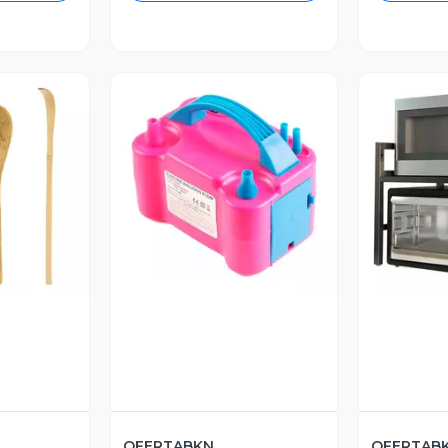
revia
Vista Previa
V
OFERTABKN
OFERTAB