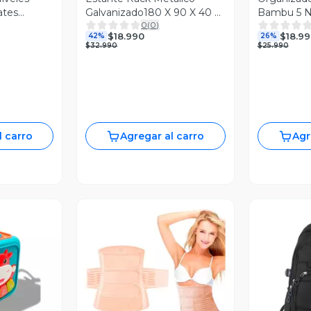
ates
Galvanizado180 X 90 X 40 5
Bambu 5 N
0
(
0
)
Niveles
Y Baño
$18.990
$18.99
42%
26%
$32.990
$25.990
l carro
Agregar al carro
Agr
revia
Vista Previa
V