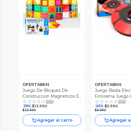
Vista Previa
Vista P
OFERTABKN
OFERTABKN
Juego De Bloques De
Juego Basta Elect
Construccion Magneticos 3d
Fotorama Juego F
0
(
0
)
0
(
0
)
60 Piezas
Español
$13.990
$5.990
39%
40%
$22.990
$9.990
Agregar al carro
Agregar a