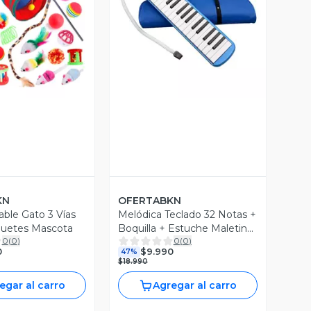
ista Previa
Vista Previa
KN
OFERTABKN
able Gato 3 Vías
Melódica Teclado 32 Notas +
guetes Mascota
Boquilla + Estuche Maletin
0
(
0
)
0
(
0
)
/azul
0
$9.990
47%
$18.990
egar al carro
Agregar al carro