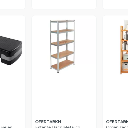
revia
Vista Previa
V
OFERTABKN
OFERTAB
iveles
Estante Rack Metalico
Organizado