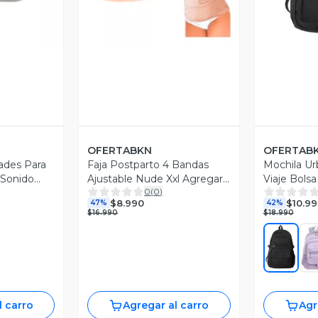
OFERTABKN
OFERTAB
ades Para
Faja Postparto 4 Bandas
Mochila Ur
 Sonido
Ajustable Nude Xxl Agregar
Viaje Bols
0
(
0
)
a favoritos
Antirrobo
$8.990
$10.99
47%
42%
$16.990
$18.990
l carro
Agregar al carro
Agr