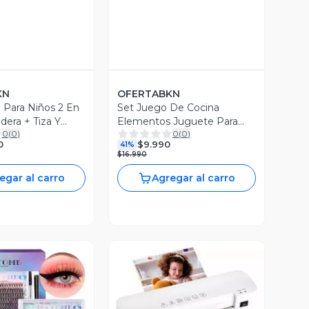
KN
OFERTABKN
il Para Niños 2 En
Set Juego De Cocina
dera + Tiza Y
Elementos Juguete Para
0
(
0
)
0
(
0
)
Niñas
0
$9.990
41%
$16.990
egar al carro
Agregar al carro
Vista Previa