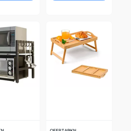
ista Previa
Vista Previa
KN
OFERTABKN