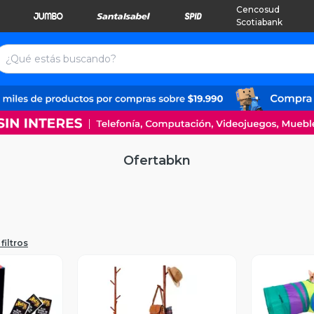
Cencosud
Scotiabank
Ofertabkn
filtros