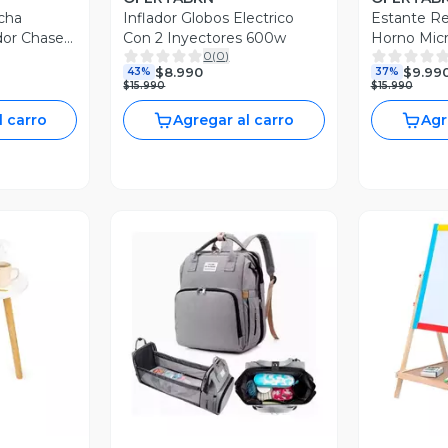
cha
Inflador Globos Electrico
Estante Re
dor Chasen
Con 2 Inyectores 600w
Horno Mic
0
(
0
)
Organizad
$8.990
$9.99
43%
37%
$15.990
$15.990
l carro
Agregar al carro
Agr
revia
Vista Previa
V