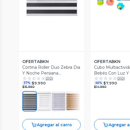
OFERTABKN
OFERTABKN
Cortina Roller Duo Zebra Dia
Cubo Multiactivid
Y Noche Persiana
Bebés Con Luz Y
0
(
0
)
0
(
0
)
100x180cm
Educativo
$9.990
$7.990
37%
46%
$15.990
$14.990
Agregar al carro
Agregar a