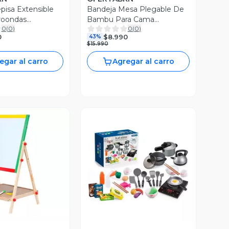
pisa Extensible
Bandeja Mesa Plegable De
roondas
Bambu Para Cama
0
(
0
)
0
(
0
)
or Rack
Desayuno Notebook
0
$8.990
43%
$15.990
egar al carro
Agregar al carro
ista Previa
Vista Previa