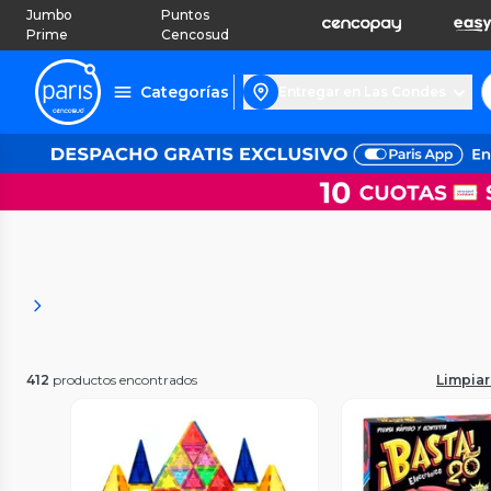
Jumbo
Puntos
Prime
Cencosud
Categorías
Entregar en Las Condes
412
productos encontrados
Limpiar 