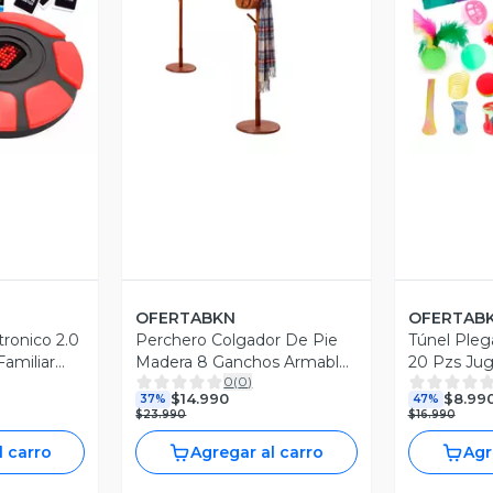
revia
Vista Previa
V
OFERTABKN
OFERTAB
ronico 2.0
Perchero Colgador De Pie
Túnel Pleg
amiliar
Madera 8 Ganchos Armable
20 Pzs Ju
0
(
0
)
172x38cm
$14.990
$8.99
37%
47%
$23.990
$16.990
l carro
Agregar al carro
Agr