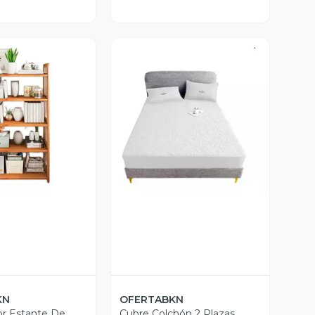
ista Previa
Vista Previa
KN
OFERTABKN
r Estante De
Cubre Colchón 2 Plazas