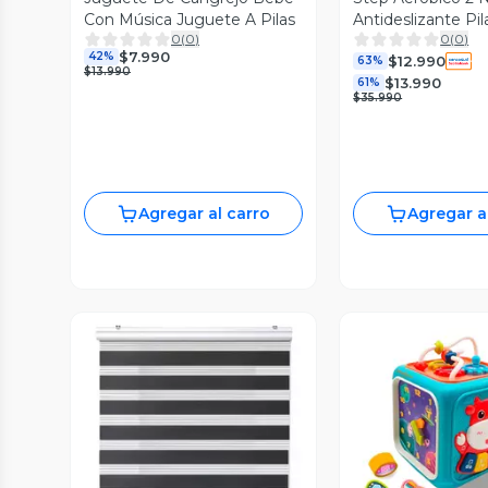
Con Música Juguete A Pilas
Antideslizante Pil
0
(
0
)
0
(
0
)
Fitness
$7.990
42%
$12.990
63%
$13.990
$13.990
61%
$35.990
Agregar al carro
Agregar a
Vista Previa
Vista P