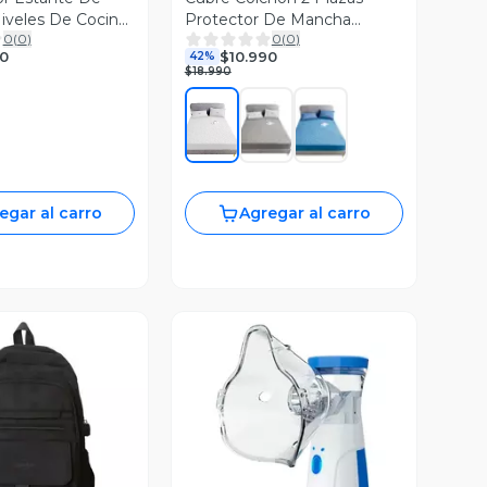
iveles De Cocina
Protector De Mancha
0
(
0
)
0
(
0
)
Impermeable
0
$10.990
42%
$18.990
egar al carro
Agregar al carro
ista Previa
Vista Previa