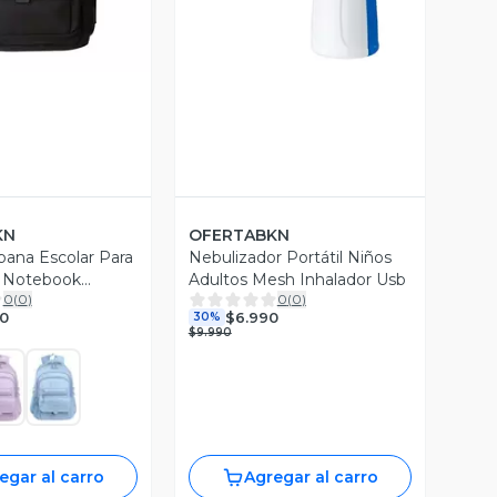
KN
OFERTABKN
bana Escolar Para
Nebulizador Portátil Niños
a Notebook
Adultos Mesh Inhalador Usb
0
(
0
)
0
(
0
)
0
$6.990
30%
$9.990
egar al carro
Agregar al carro