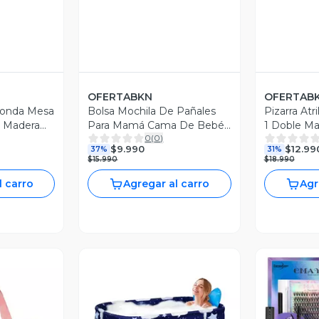
OFERTABKN
OFERTAB
donda Mesa
Bolsa Mochila De Pañales
Pizarra Atr
e Madera
Para Mamá Cama De Bebé
1 Doble Ma
0
(
0
)
Plegable
Plumón
$9.990
$12.99
37%
31%
$15.990
$18.990
l carro
Agregar al carro
Agr