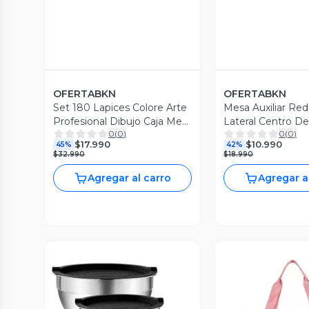
OFERTABKN
OFERTABKN
Set 180 Lapices Colore Arte
Mesa Auxiliar Re
Profesional Dibujo Caja Met
Lateral Centro D
0
(
0
)
0
(
0
)
lica
Living
$17.990
$10.990
45%
42%
$32.990
$18.990
Agregar al carro
Agregar a