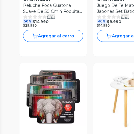
Peluche Foca Guatona
Juego De Te Mat
Suave De 50 Cm 4 Foquitas
Japones Set Bati
0
(
0
)
0
(
0
)
Bebes
Cucharas Bambu
$14.990
$8.990
50%
40%
$29.990
$14.990
Agregar al carro
Agregar a
Vista Previa
Vista P