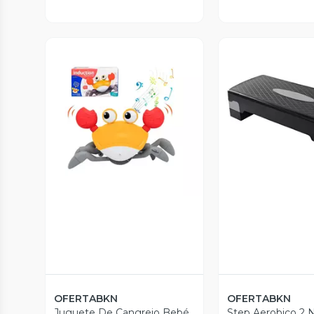
Vista Previa
Vista P
OFERTABKN
OFERTABKN
Juguete De Cangrejo Bebé
Step Aerobico 2 N