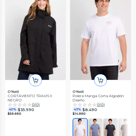
O'Neill
O'Neill
CORTAVIENTO TRAVIS II
Polera Manga Corta Algodón
NEGRO
Diseño
0
(
0
)
0
(
0
)
$35.990
$8.490
40%
43%
$59.990
$14.990