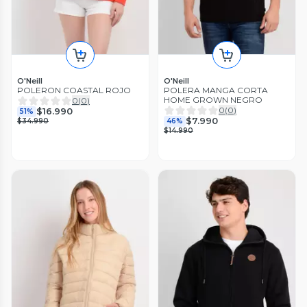
O'Neill
O'Neill
POLERON COASTAL ROJO
POLERA MANGA CORTA
HOME GROWN NEGRO
0
(
0
)
0
(
0
)
$16.990
51%
$7.990
$34.990
46%
$14.990