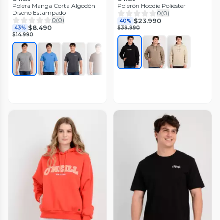
Polera Manga Corta Algodón
Polerón Hoodie Poliéster
Diseño Estampado
0
(
0
)
0
(
0
)
$23.990
40%
$8.490
43%
$39.990
$14.990