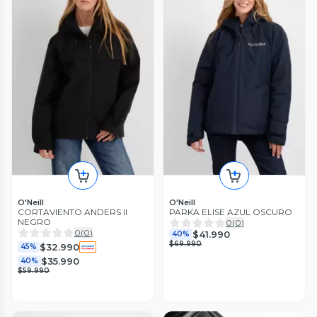
O'Neill
O'Neill
CORTAVIENTO ANDERS II
PARKA ELISE AZUL OSCURO
NEGRO
0
(
0
)
0
(
0
)
$41.990
40%
$69.990
$32.990
45%
$35.990
40%
$59.990