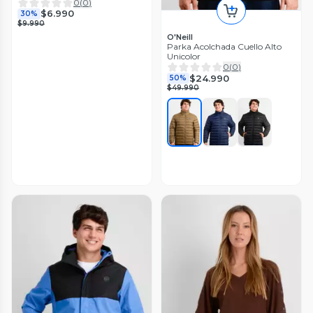
0
(
0
)
$6.990
30%
$9.990
O'Neill
Parka Acolchada Cuello Alto
Unicolor
0
(
0
)
$24.990
50%
$49.990