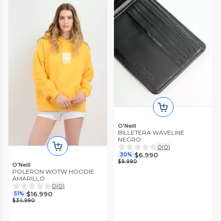
O'Neill
BILLETERA WAVELINE
NEGRO
0
(
0
)
$6.990
30%
$9.990
O'Neill
POLERON WOTW HOODIE
AMARILLO
0
(
0
)
$16.990
51%
$34.990