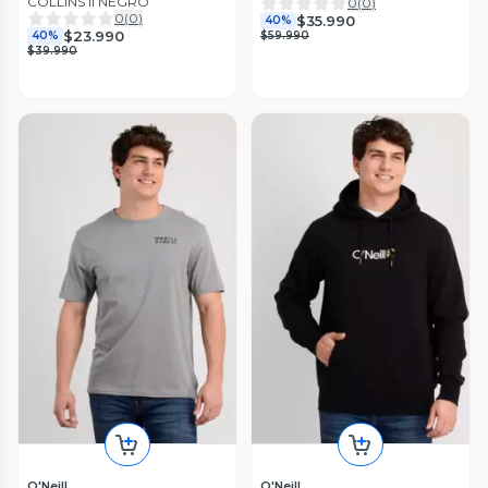
COLLINS II NEGRO
0
(
0
)
0
(
0
)
$35.990
40%
$23.990
40%
$59.990
$39.990
O'Neill
O'Neill