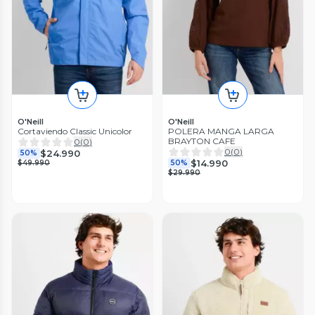
O'Neill
O'Neill
Cortaviendo Classic Unicolor
POLERA MANGA LARGA
BRAYTON CAFE
0
(
0
)
0
(
0
)
$24.990
50%
$14.990
$49.990
50%
$29.990