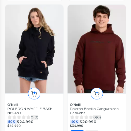
O'Neill
O'Neill
POLERON WAFFLE BASH
Polerón Bolsillo Canguro con
NEGRO
Capucha
0
(
0
)
0
(
0
)
$24.990
$20.990
50%
40%
$49.990
$34.990