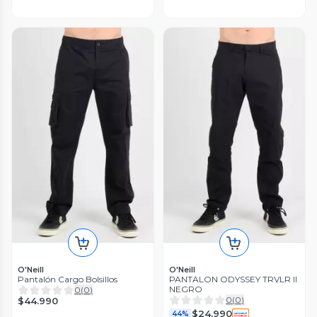
O'Neill
O'Neill
Pantalón Cargo Bolsillos
PANTALON ODYSSEY TRVLR II
NEGRO
0
(
0
)
0
(
0
)
$44.990
$24.990
44%