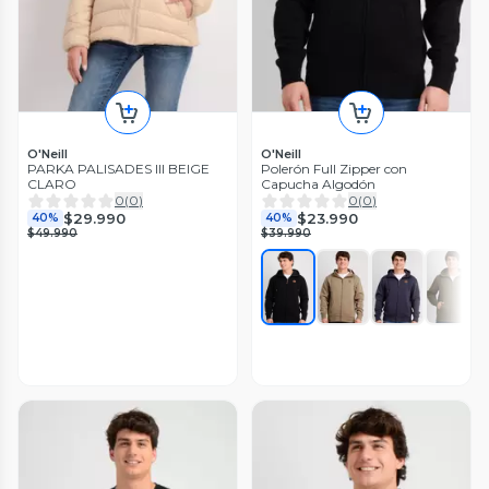
O'Neill
O'Neill
PARKA PALISADES III BEIGE
Polerón Full Zipper con
CLARO
Capucha Algodón
0
(
0
)
0
(
0
)
$29.990
$23.990
40%
40%
$49.990
$39.990