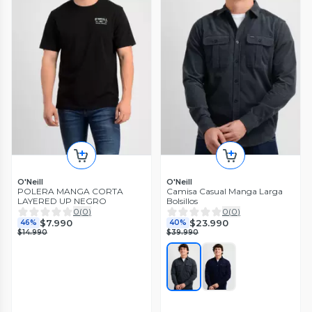
O'Neill
O'Neill
POLERA MANGA CORTA
Camisa Casual Manga Larga
LAYERED UP NEGRO
Bolsillos
0
(
0
)
0
(
0
)
$7.990
$23.990
46%
40%
$14.990
$39.990