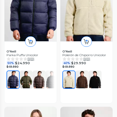
O'Neill
O'Neill
Parka Puffa Unicolor
Polerón de Chiporro Unicolor
0
(
0
)
0
(
0
)
$24.990
$29.990
50%
40%
$49.990
$49.990