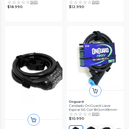
0
(
0
)
0
(
0
)
$18.990
$12.990
Onguard
Candado OnGuard Llave
Espiral NS Coil 180cmX8mm
0
(
0
)
$10.990