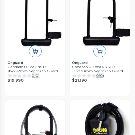
Onguard
Onguard
Candado U-Lock NS LS
Candado U-Lock NS STD
115x292mm Negro On Guard
115x230mm Negro On Guard
0
(
0
)
0
(
0
)
$19.990
$21.190