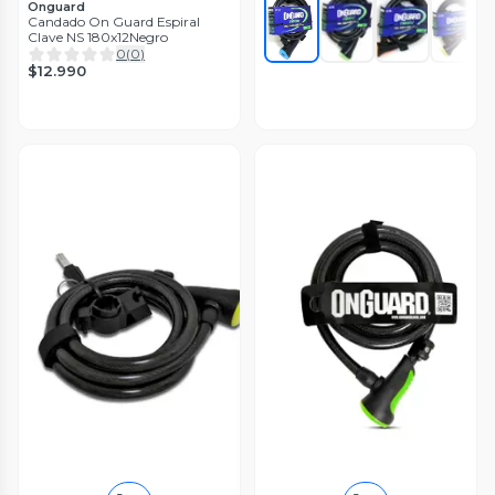
Onguard
Candado On Guard Espiral
Clave NS 180x12Negro
0
(
0
)
$12.990