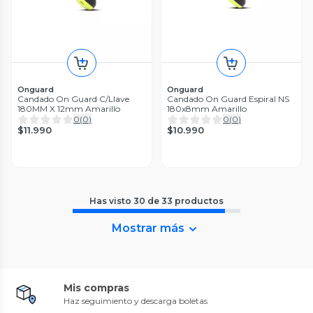
Onguard
Onguard
Candado On Guard C/Llave
Candado On Guard Espiral NS
180MM X 12mm Amarillo
180x8mm Amarillo
0
(
0
)
0
(
0
)
$11.990
$10.990
Has visto
30
de
33
productos
Mostrar más
Mis compras
Haz seguimiento y descarga boletas