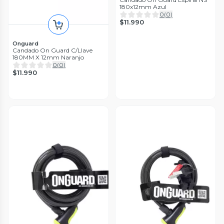
180x12mm Azul
0
(
0
)
$11.990
Onguard
Candado On Guard C/Llave
180MM X 12mm Naranjo
0
(
0
)
$11.990