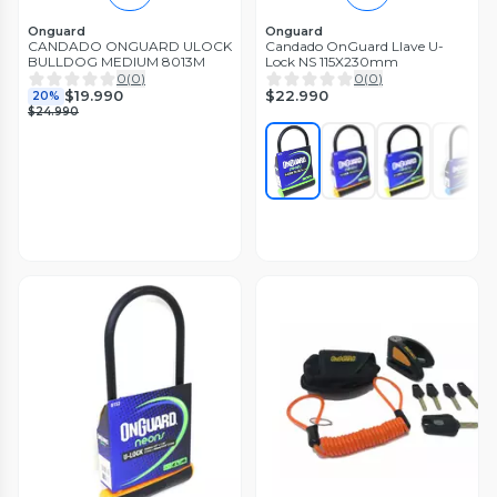
Onguard
Onguard
CANDADO ONGUARD ULOCK
Candado OnGuard Llave U-
BULLDOG MEDIUM 8013M
Lock NS 115X230mm
0
(
0
)
0
(
0
)
$22.990
$19.990
20%
$24.990