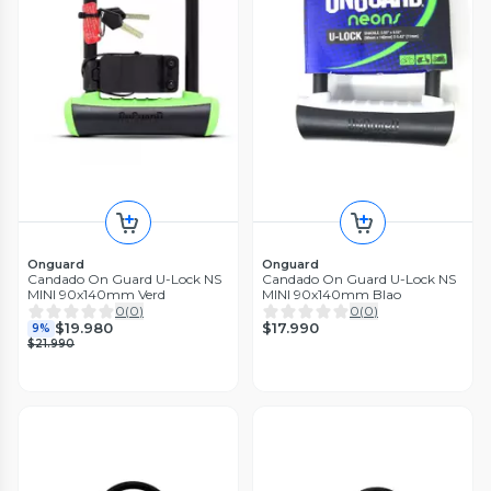
Onguard
Onguard
Candado On Guard U-Lock NS
Candado On Guard U-Lock NS
MINI 90x140mm Verd
MINI 90x140mm Blao
0
(
0
)
0
(
0
)
$17.990
$19.980
9%
$21.990