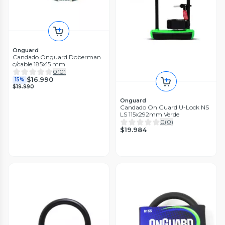
Onguard
Candado Onguard Doberman
c/cable 185x15 mm
0
(
0
)
$16.990
15%
$19.990
Onguard
Candado On Guard U-Lock NS
LS 115x292mm Verde
0
(
0
)
$19.984