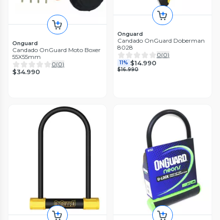
Onguard
Candado OnGuard Doberman
Onguard
8028
Candado OnGuard Moto Boxer
0
(
0
)
55X55mm
$14.990
11%
0
(
0
)
$16.990
$34.990