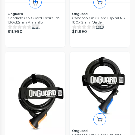
Onguard
Onguard
Candado On Guard Espiral NS
Candado On Guard Espiral NS
180x12mm Amarillo
180x12mm Verde
0
(
0
)
0
(
0
)
$11.990
$11.990
Onguard
Candado On Guard Espiral NS