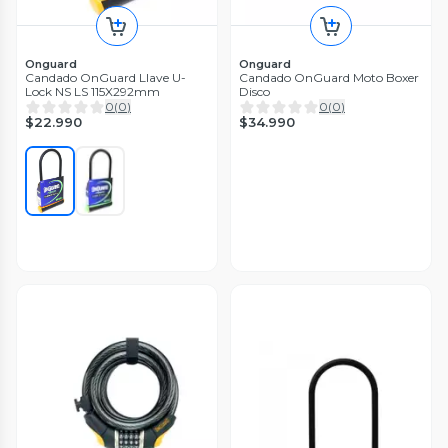
Onguard
Onguard
Candado OnGuard Llave U-
Candado OnGuard Moto Boxer
Lock NS LS 115X292mm
Disco
0
(
0
)
0
(
0
)
$22.990
$34.990