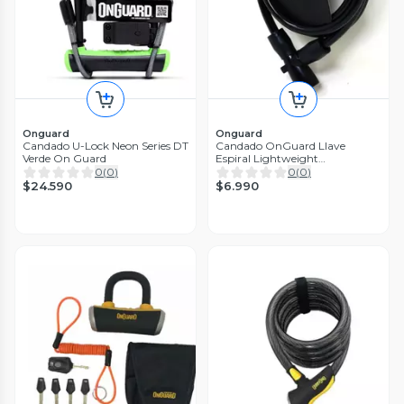
Onguard
Onguard
Candado U-Lock Neon Series DT
Candado OnGuard Llave
Verde On Guard
Espiral Lightweight
150cmX8mm
0
(
0
)
0
(
0
)
$24.590
$6.990