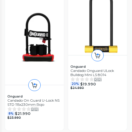
Onguard
Candado Onguard ULock
Bulldog Mini LS 8014
0
(
0
)
$19.990
20%
$24.990
Onguard
Candado On Guard U-Lock NS
STD 115x230mm Rojo
0
(
0
)
$21.990
8%
$23.990