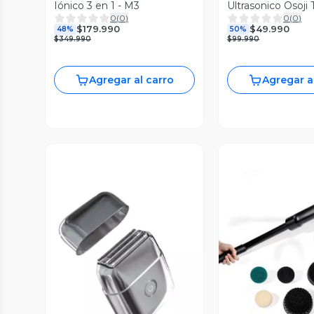
Iónico 3 en 1 - M3
Ultrasonico Osoji
0
(
0
)
0
(
0
)
$179.990
$49.990
48%
50%
$349.990
$99.990
Agregar al carro
Agregar a
Vista Previa
Vista P