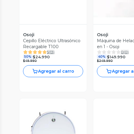
Osoji
Osoji
Cepillo Eléctrico Ultrasónico
Máquina de Helad
Recargable T100
en 1 - Osoji
5
(
13
)
0
(
0
)
$24.990
$149.990
50%
40%
$49.990
$249.990
Agregar al carro
Agregar a