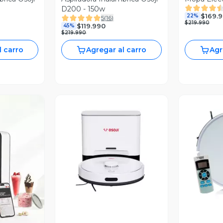
D200 - 150w
$169.
22%
5
(
16
)
$219.990
$119.990
45%
$219.990
l carro
Agregar al carro
Agr
Vista Previa
V
revia