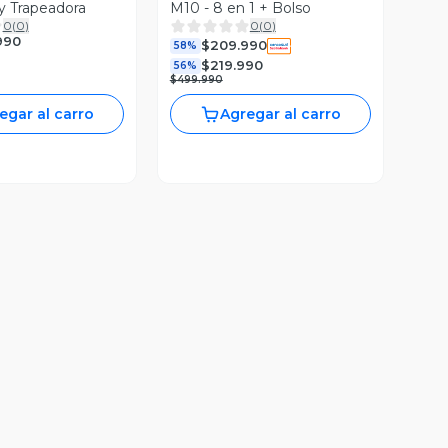
 y Trapeadora
M10 - 8 en 1 + Bolso
0
(
0
)
0
(
0
)
990
$209.990
58%
$219.990
56%
$499.990
egar al carro
Agregar al carro