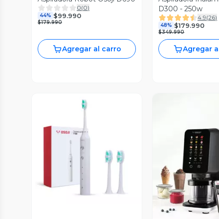
0
(
0
)
D300 - 250w
$99.990
44%
4.9
(
26
)
$179.990
$179.990
48%
$349.990
Agregar al carro
Agregar a
Vista Previa
Vista P