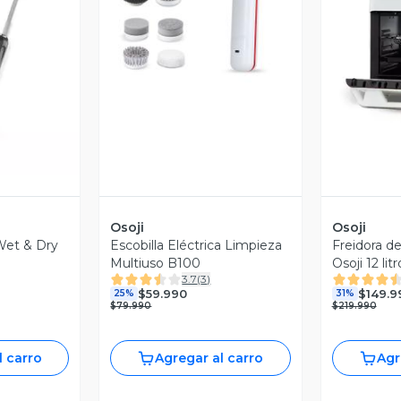
Vista Previa
revia
V
Osoji
Osoji
 Wet & Dry
Escobilla Eléctrica Limpieza
Freidora d
Multiuso B100
Osoji 12 litr
3.7
(
3
)
$59.990
$149.9
25%
31%
$79.990
$219.990
l carro
Agregar al carro
Agr