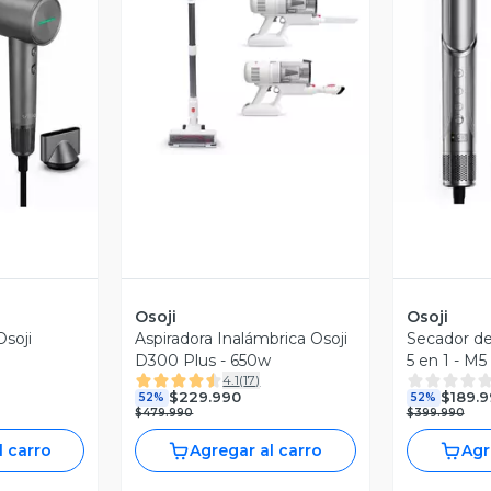
Vista Previa
revia
V
Osoji
Osoji
Osoji
Aspiradora Inalámbrica Osoji
Secador de
D300 Plus - 650w
5 en 1 - M5
4.1
(
17
)
$229.990
$189.
52%
52%
$479.990
$399.990
l carro
Agregar al carro
Agr