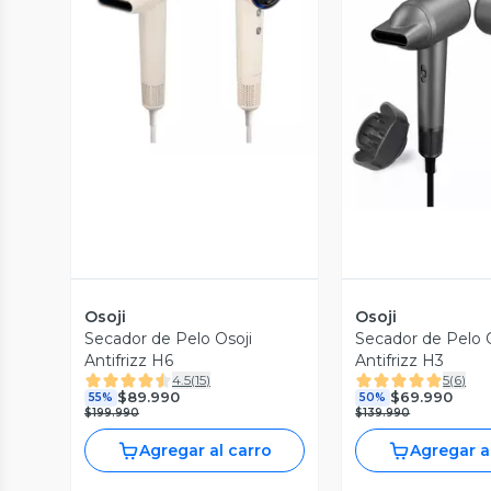
Vista Previa
Vista P
Osoji
Osoji
Secador de Pelo Osoji
Secador de Pelo 
Antifrizz H6
Antifrizz H3
4.5
(
15
)
5
(
6
)
$89.990
$69.990
55%
50%
$199.990
$139.990
Agregar al carro
Agregar a