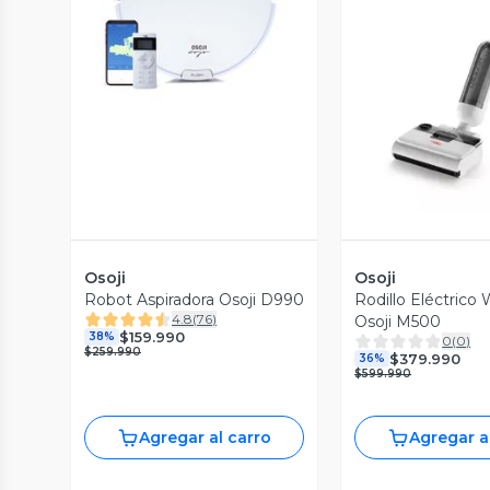
Vista Previa
Vista P
Osoji
Osoji
Robot Aspiradora Osoji D990
Rodillo Eléctrico
4.8
(
76
)
Osoji M500
$159.990
38%
0
(
0
)
$259.990
$379.990
36%
$599.990
Agregar al carro
Agregar a