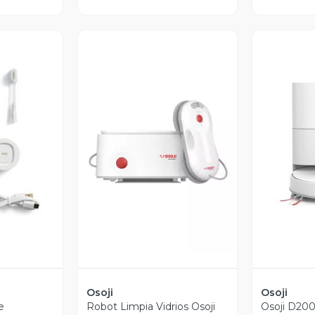
revia
Vista Previa
V
Osoji
Osoji
e
Robot Limpia Vidrios Osoji
Osoji D200