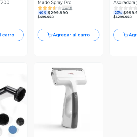
 T200
Mado Spray Pro
Aspiradora
3.4
(
9
)
$299.990
$999.
40%
23%
$499.990
$1.299.990
l carro
Agregar al carro
Agr
Vista Previa
revia