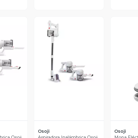
revia
Vista Previa
V
Osoji
Osoji
brica Osoji
Aspiradora Inalámbrica Osoji
Mopa Eléct