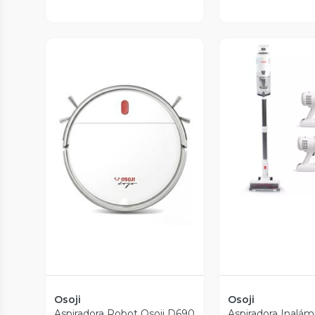
Vista P
Vista Previa
Osoji
Osoji
Aspiradora Robot Osoji D690
Aspiradora Inalám