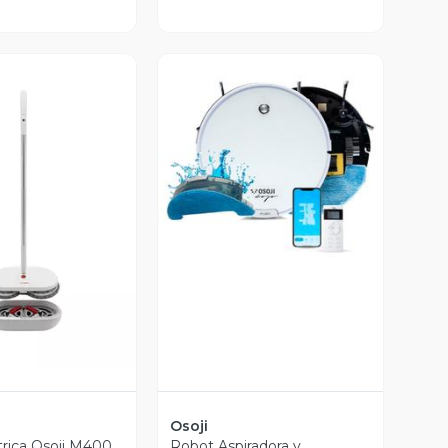
Vista Previa
ista Previa
Osoji
rica Osoji M400
Robot Aspiradora y