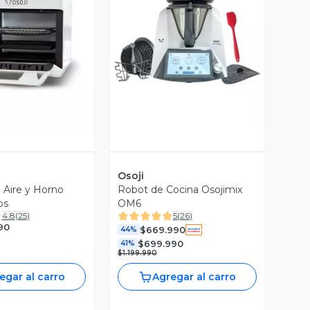
Vista Previa
ista Previa
Osoji
e Aire y Horno
Robot de Cocina Osojimix
os
OM6
4.8
(
25
)
5
(
26
)
90
$669.990
44%
$699.990
41%
$1.199.990
egar al carro
Agregar al carro