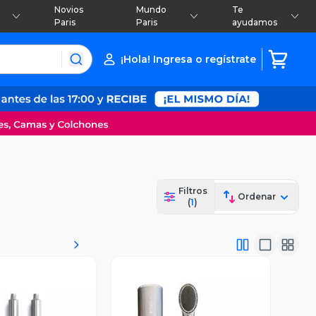
Novios
Mundo
Te
Paris
Paris
ayudamos
¡Hola! Ingresa o regístrate
Filtros
Ordenar
(
1
)