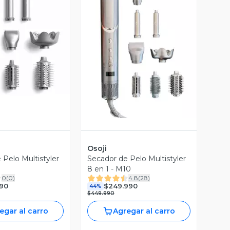
Vista Previa
ista Previa
Osoji
 Pelo Multistyler
Secador de Pelo Multistyler
8 en 1 - M10
0
(
0
)
4.8
(
28
)
990
$249.990
44%
$449.990
egar al carro
Agregar al carro