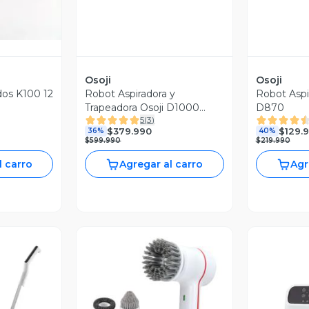
Osoji
Osoji
os K100 12
Robot Aspiradora y
Robot Aspi
Trapeadora Osoji D1000
D870
5
(
3
)
PRO
$379.990
$129.
36%
40%
$599.990
$219.990
l carro
Agregar al carro
Agr