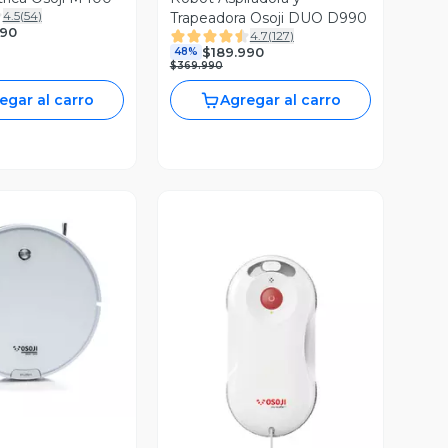
4.5
(
54
)
Trapeadora Osoji DUO D990
990
4.7
(
127
)
$189.990
48%
$369.990
egar al carro
Agregar al carro
ista Previa
Vista Previa