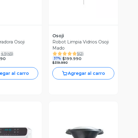
Osoji
radora Osoji
Robot Limpia Vidrios Osoji
Mado
4.9
(
45
)
5
(
2
)
990
$199.990
37%
$319.990
egar al carro
Agregar al carro