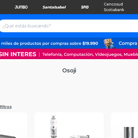
Cencosud
Scotiabank
Osoji
filtros