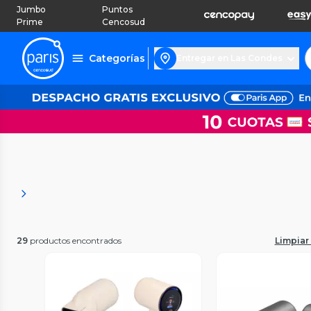
Jumbo
Puntos
Prime
Cencosud
Categorías
Entregar en Las Condes
29
productos encontrados
Limpiar 