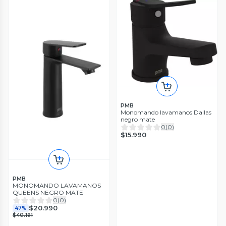
PMB
Monomando lavamanos Dallas
negro mate
0
(
0
)
$15.990
PMB
MONOMANDO LAVAMANOS
QUEENS NEGRO MATE
0
(
0
)
$20.990
47%
$40.191