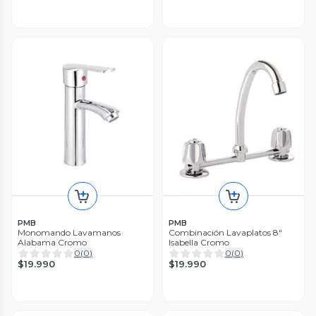
PMB
PMB
Monomando Lavamanos
Combinación Lavaplatos 8"
Alabama Cromo
Isabella Cromo
0
(
0
)
0
(
0
)
$19.990
$19.990