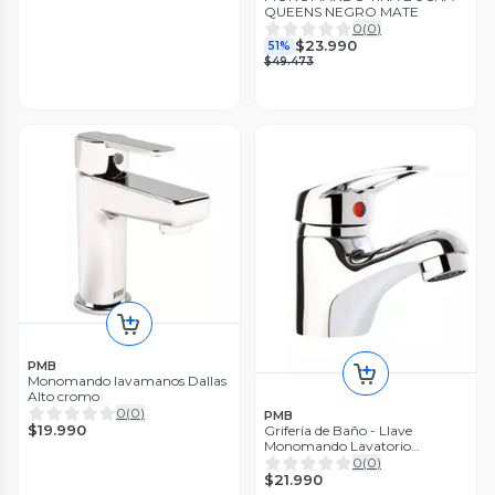
QUEENS NEGRO MATE
0
(
0
)
$23.990
51%
$49.473
PMB
Monomando lavamanos Dallas
Alto cromo
0
(
0
)
PMB
$19.990
Grifería de Baño - Llave
Monomando Lavatorio
Cincinnati
0
(
0
)
$21.990