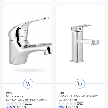
PMB
PMB
Monomando
MONOMANDO LAVATORIO
Lavatorio/lavamanos Hoffens
ALASKA PMB
0
(
0
)
0
(
0
)
$14.990
$13.990
31%
49%