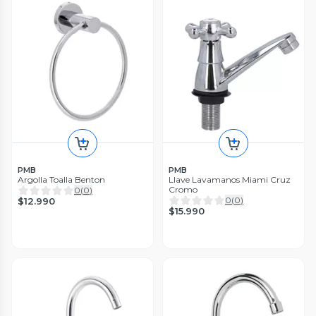
PMB
PMB
Argolla Toalla Benton
Llave Lavamanos Miami Cruz
Cromo
0
(
0
)
0
(
0
)
$12.990
$15.990