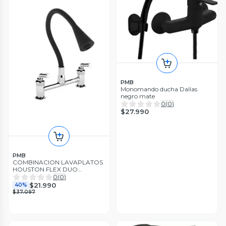
PMB
Monomando ducha Dallas
negro mate
0
(
0
)
$27.990
PMB
COMBINACION LAVAPLATOS
HOUSTON FLEX DUO
20HO100340
0
(
0
)
$21.990
40%
$37.097