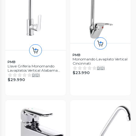
PMB
Monomando Lavaplato Vertical
PMB
Cincinnati
Llave Grifería Monomando
0
(
0
)
Lavaplatos Vertical Alabama
$23.990
Pmb
0
(
0
)
$29.990