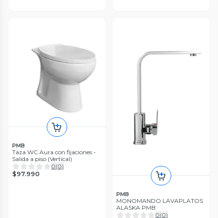
PMB
Taza WC Aura con fijaciones -
Salida a piso (Vertical)
0
(
0
)
$97.990
PMB
MONOMANDO LAVAPLATOS
ALASKA PMB
0
(
0
)