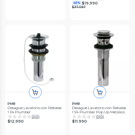
$19.990
46%
$37.097
PMB
PMB
Desague Lavatorio con Rebalse
Desague Lavatorio con Rebalse
1 1/4 Plumber
1 1/4 Plumber Pop Up Metálico
0
(
0
)
0
(
0
)
$12.990
$11.990