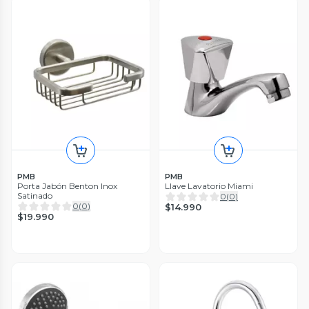
PMB
PMB
Porta Jabón Benton Inox
Llave Lavatorio Miami
Satinado
0
(
0
)
0
(
0
)
$14.990
$19.990