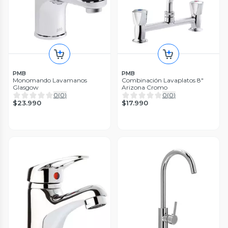
PMB
PMB
Monomando Lavamanos
Combinación Lavaplatos 8"
Glasgow
Arizona Cromo
0
(
0
)
0
(
0
)
$23.990
$17.990