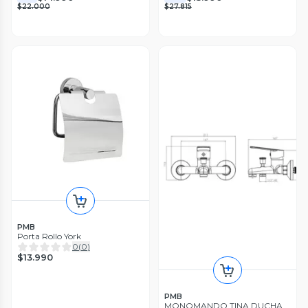
$22.000
$27.815
PMB
Porta Rollo York
0
(
0
)
$13.990
PMB
MONOMANDO TINA DUCHA