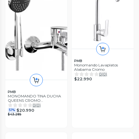
PMB
Monomando Lavaplatos
Alabama Cromo
0
(
0
)
$22.990
PMB
MONOMANDO TINA DUCHA
QUEENS CROMO
20QN5203400
0
(
0
)
$20.990
51%
$43.285