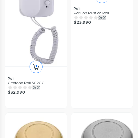
Poli
Perillón Rústico Poli
0
(
0
)
$23.990
Poli
Citófono Poli 3020C
0
(
0
)
$32.990