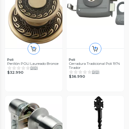
Poli
Poli
Perillón POLI Laureado Bronce
Cerradura Tradicional Poli 1974
Tirador
0
(
0
)
0
(
0
)
$32.990
$36.990