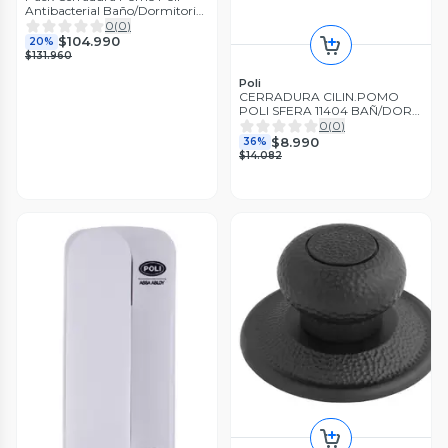
Antibacterial Baño/Dormitorio
Negro
0
(
0
)
$104.990
20%
$131.960
Poli
CERRADURA CILIN.POMO
POLI SFERA 11404 BAÑ/DOR
NEGR
0
(
0
)
$8.990
36%
$14.082