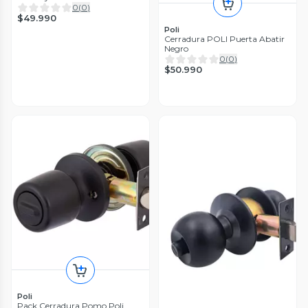
0
(
0
)
$49.990
Poli
Cerradura POLI Puerta Abatir
Negro
0
(
0
)
$50.990
Poli
Pack Cerradura Pomo Poli