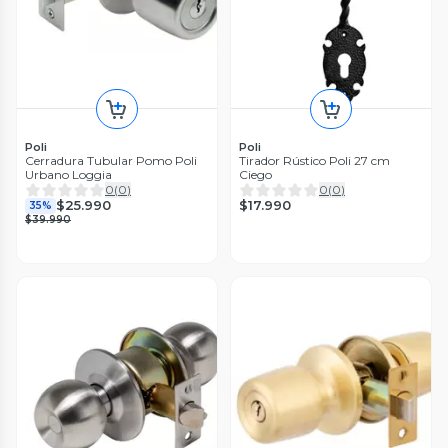
Poli
Poli
Cerradura Tubular Pomo Poli
Tirador Rústico Poli 27 cm
Urbano Loggia
Ciego
0
(
0
)
0
(
0
)
$17.990
$25.990
35%
$39.990