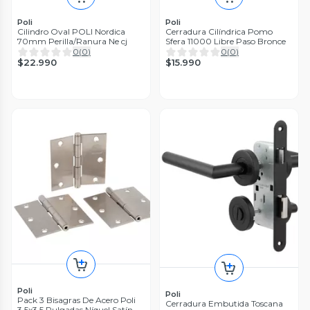
Poli
Poli
Cilindro Oval POLI Nordica
Cerradura Cilíndrica Pomo
70mm Perilla/Ranura Ne cj
Sfera 11000 Libre Paso Bronce
0
(
0
)
0
(
0
)
$22.990
$15.990
Poli
Poli
Pack 3 Bisagras De Acero Poli
Cerradura Embutida Toscana
3,5x3,5 Pulgadas Níquel Satín