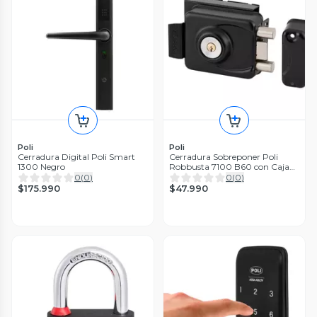
Poli
Poli
Cerradura Digital Poli Smart
Cerradura Sobreponer Poli
1300 Negro
Robbusta 7100 B60 con Caja
Reja
0
(
0
)
0
(
0
)
$175.990
$47.990