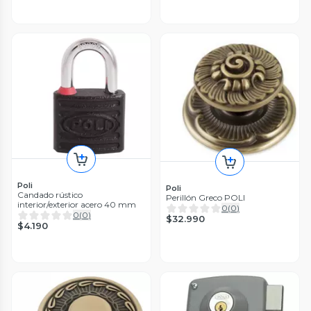
Poli
Poli
Candado rústico
Perillón Greco POLI
interior/exterior acero 40 mm
0
(
0
)
0
(
0
)
$32.990
$4.190