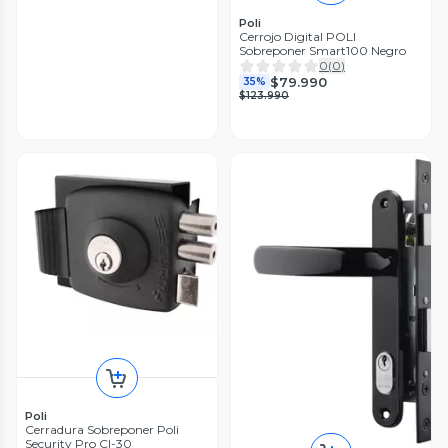
Poli
Cerrojo Digital POLI
Sobreponer Smart100 Negro
0
(
0
)
$79.990
35%
$123.990
Poli
Cerradura Sobreponer Poli
Security Pro CI-30