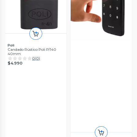
Poli
Candado Rústico Poli P/140
40mm
0
(
0
)
$4.990