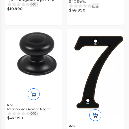
B40 Baño
0
(
0
)
0
(
0
)
$10.990
$48.990
Poli
Perillón Poli Roseto Negro
0
(
0
)
$47.990
Poli