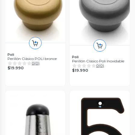
Poli
Poli
Perillón Clásico POLI bronce
Perillón Clásico Poli Inoxidable
0
(
0
)
0
(
0
)
$19.990
$19.990