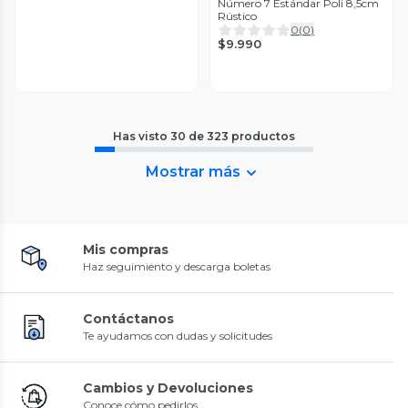
Número 7 Estándar Poli 8,5cm
Rústico
0
(
0
)
$9.990
Has visto
30
de
323
productos
Mostrar más
Mis compras
Haz seguimiento y descarga boletas
Contáctanos
Te ayudamos con dudas y solicitudes
Cambios y Devoluciones
Conoce cómo pedirlos