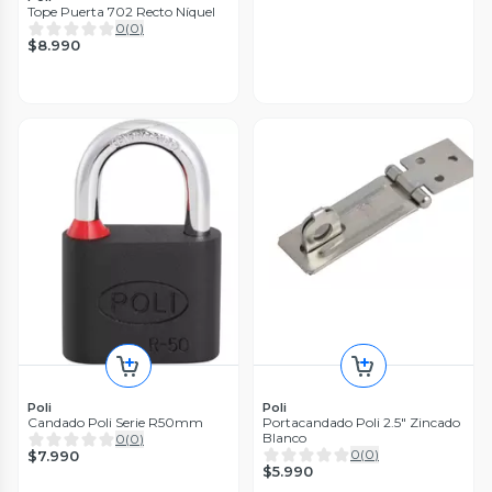
Tope Puerta 702 Recto Níquel
0
(
0
)
$8.990
Poli
Poli
Candado Poli Serie R50mm
Portacandado Poli 2.5" Zincado
Blanco
0
(
0
)
0
(
0
)
$7.990
$5.990