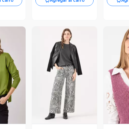
l carro
Agregar al carro
Agr
revia
Vista Previa
V