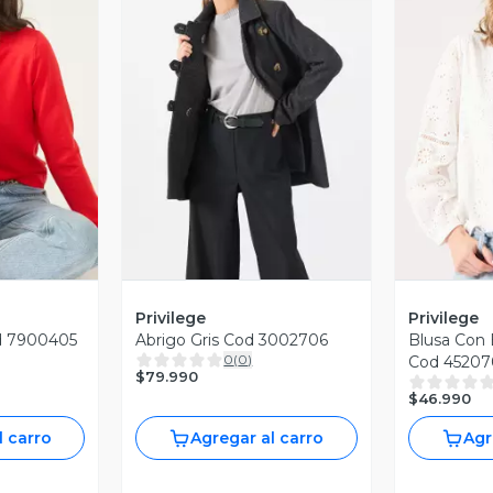
revia
Vista Previa
V
Privilege
Privilege
d 7900405
Abrigo Gris Cod 3002706
Blusa Con 
0
(
0
)
Cod 45207
$79.990
$46.990
l carro
Agregar al carro
Agr