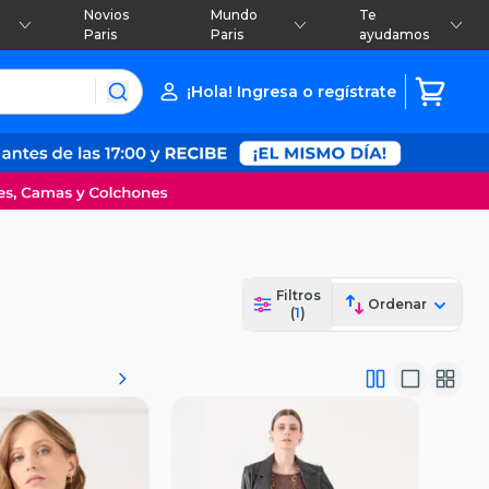
Novios
Mundo
Te
Paris
Paris
ayudamos
¡Hola! Ingresa o regístrate
Filtros
Ordenar
(
1
)