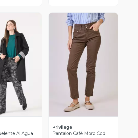
ista Previa
Vista Previa
Privilege
elente Al Agua
Pantalon Café Moro Cod