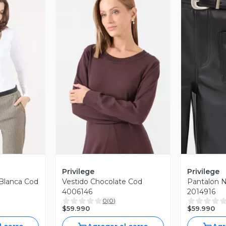
revia
Vista Previa
V
Privilege
Privilege
 Blanca Cod
Vestido Chocolate Cod
Pantalon 
4006146
2014916
0
(
0
)
$59.990
$59.990