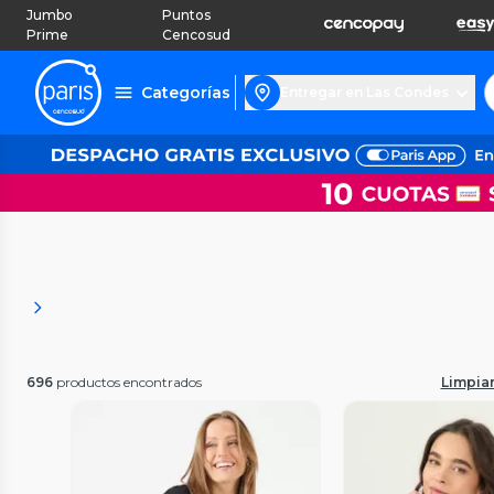
Jumbo
Puntos
Prime
Cencosud
Categorías
Entregar en Las Condes
696
productos encontrados
Limpiar 