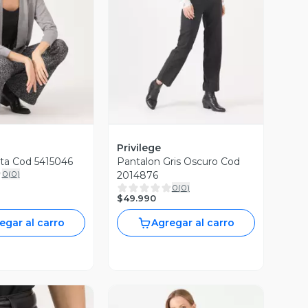
ista Previa
Vista Previa
Privilege
ta Cod 5415046
Pantalon Gris Oscuro Cod
0
(
0
)
2014876
0
(
0
)
$49.990
egar al carro
Agregar al carro