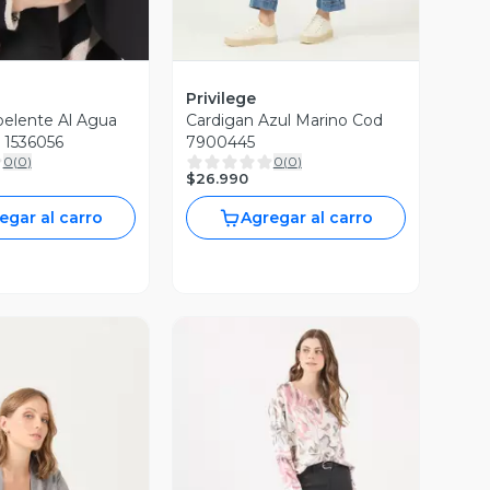
Privilege
elente Al Agua
Cardigan Azul Marino Cod
 1536056
7900445
0
(
0
)
0
(
0
)
$26.990
egar al carro
Agregar al carro