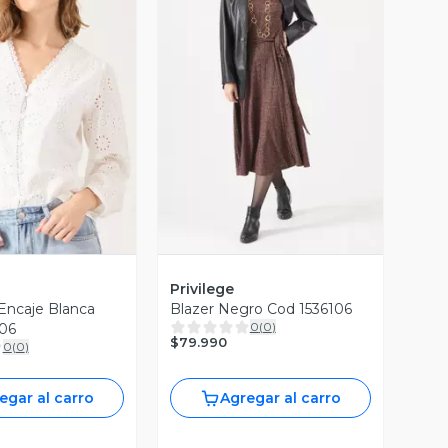
ista Previa
Vista Previa
Privilege
Encaje Blanca
Blazer Negro Cod 1536106
0
(
0
)
06
$79.990
0
(
0
)
egar al carro
Agregar al carro