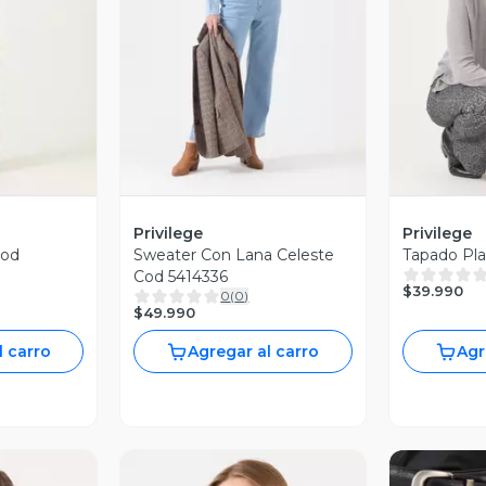
revia
Vista Previa
V
Privilege
Privilege
Cod
Sweater Con Lana Celeste
Tapado Pla
Cod 5414336
$39.990
0
(
0
)
$49.990
l carro
Agregar al carro
Agr