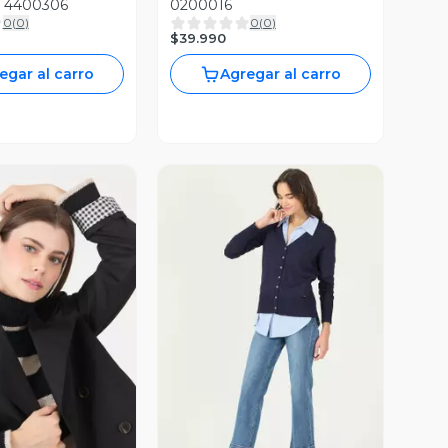
 4400306
0200016
0
(
0
)
0
(
0
)
$39.990
egar al carro
Agregar al carro
ista Previa
Vista Previa