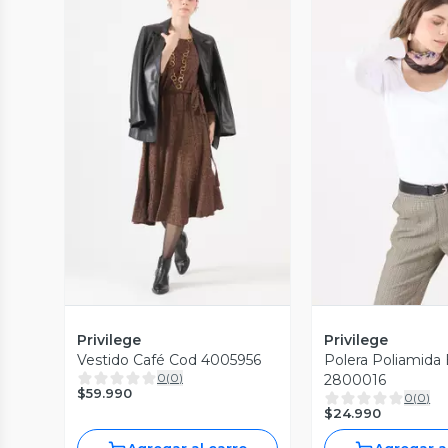
Vista Previa
Vista P
Privilege
Privilege
Vestido Café Cod 4005956
Polera Poliamida
0
(
0
)
2800016
$59.990
0
(
0
)
$24.990