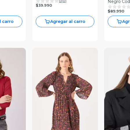
0
(
0
)
Negro Cod
$39.990
$89.990
l carro
Agregar al carro
Agr
revia
Vista Previa
V