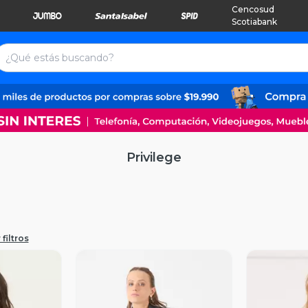
Cencosud
Scotiabank
Privilege
filtros