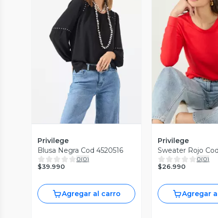
Vista Previa
Vista P
Privilege
Privilege
Blusa Negra Cod 4520516
Sweater Rojo Co
0
(
0
)
0
(
0
)
$39.990
$26.990
Agregar al carro
Agregar a