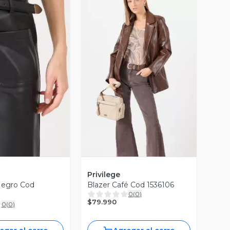
ista Previa
Vista Previa
Privilege
Negro Cod
Blazer Café Cod 1536106
0
(
0
)
$79.990
0
(
0
)