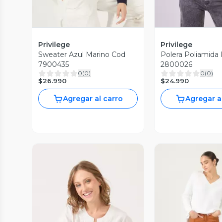
Privilege
Privilege
Sweater Azul Marino Cod
Polera Poliamida
7900435
2800026
0
(
0
)
0
(
0
)
$26.990
$24.990
Agregar al carro
Agregar a