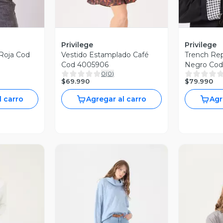
Privilege
Privilege
 Roja Cod
Vestido Estamplado Café
Trench Rep
Cod 4005906
Negro Cod
0
(
0
)
$69.990
$79.990
l carro
Agregar al carro
Agr