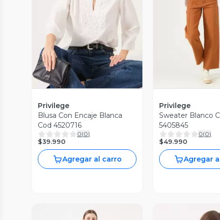
Vista Previa
Vista P
Privilege
Privilege
Blusa Con Encaje Blanca
Sweater Blanco 
Cod 4520716
5405845
0
(
0
)
0
(
0
)
$39.990
$49.990
Agregar al carro
Agregar a