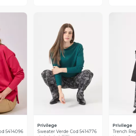
revia
Vista Previa
V
Privilege
Privilege
od 5414096
Sweater Verde Cod 5414776
Trench Rep