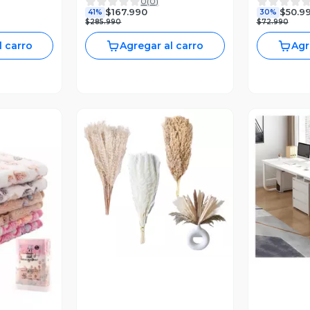
0
(
0
)
150cm
$167.990
$50.9
41%
30%
$285.990
$72.990
l carro
Agregar al carro
Agr
Vista Previa
V
revia