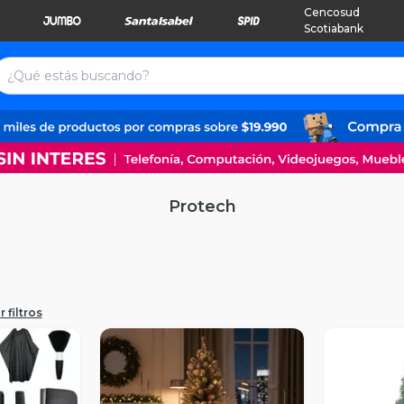
Cencosud
Scotiabank
Protech
 filtros