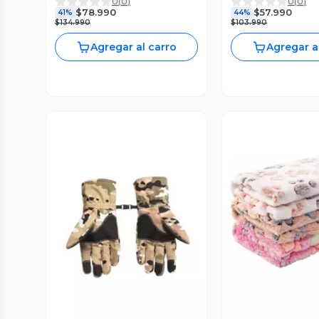
0
(
0
)
0
(
0
)
Con Soporte Verde
colgable beige
$78.990
$57.990
41%
44%
$134.990
$103.990
Agregar al carro
Agregar a
Vista Previa
Vista P