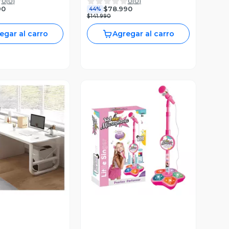
0
(
0
)
0
(
0
)
90
$78.990
44%
$141.990
egar al carro
Agregar al carro
ista Previa
Vista Previa