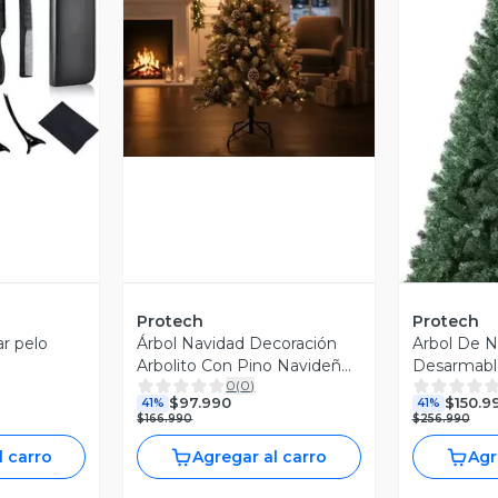
Vista Previa
revia
V
Protech
Protech
ar pelo
Árbol Navidad Decoración
Arbol De N
Arbolito Con Pino Navideño
Desarmabl
0
(
0
)
150 Cm Verde
Metalica
$97.990
$150.9
41%
41%
$166.990
$256.990
l carro
Agregar al carro
Agr