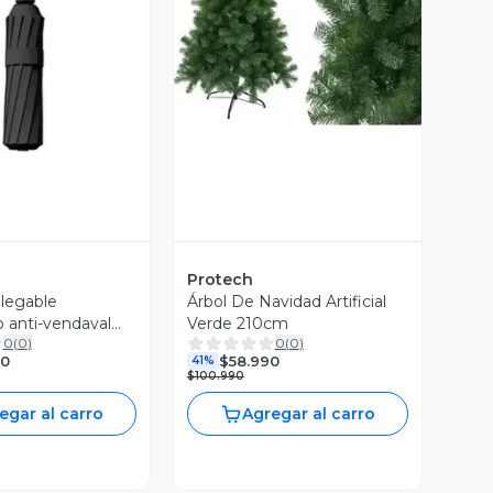
Vista Previa
ista Previa
Protech
legable
Árbol De Navidad Artificial
 anti-vendaval
Verde 210cm
0
(
0
)
0
(
0
)
uesos n
90
$58.990
41%
$100.990
egar al carro
Agregar al carro