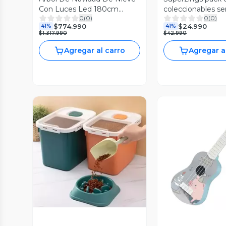
Con Luces Led 180cm
coleccionables se
0
(
0
)
0
(
0
)
Preiluminado
$774.990
$24.990
41%
41%
$1.317.990
$42.990
Agregar al carro
Agregar a
Vista Previa
Vista P