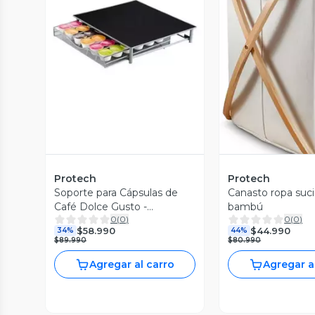
Vista Previa
Vista P
Protech
Protech
Soporte para Cápsulas de
Canasto ropa suci
Café Dolce Gusto -
bambú
0
(
0
)
0
(
0
)
Capacidad para 36 Uds
$58.990
$44.990
34%
44%
$89.990
$80.990
Agregar al carro
Agregar a