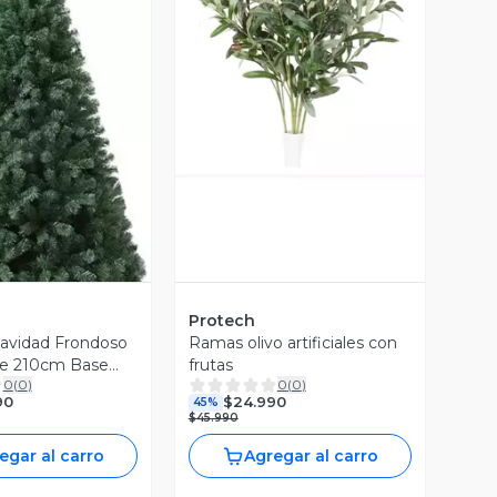
Vista Previa
ista Previa
Protech
avidad Frondoso
Ramas olivo artificiales con
e 210cm Base
frutas
0
(
0
)
0
(
0
)
90
$24.990
45%
$45.990
egar al carro
Agregar al carro