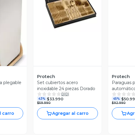
Vista Previa
V
revia
Protech
Protech
a plegable
Set cubiertos acero
Paraguas p
inoxidable 24 piezas Dorado
automático
0
(
0
)
grande 12h
$33.990
$50.9
43%
45%
$59.990
$92.990
l carro
Agregar al carro
Agr