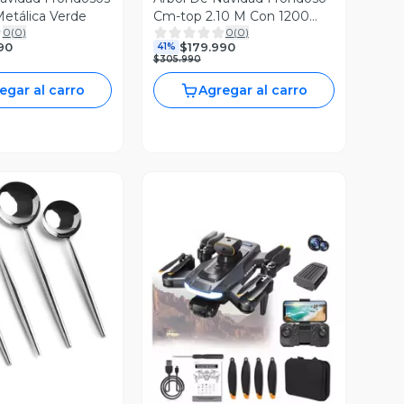
etálica Verde
Cm-top 2.10 M Con 1200
0
(
0
)
0
(
0
)
Ramas Color Verde
90
$179.990
41%
$305.990
egar al carro
Agregar al carro
ista Previa
Vista Previa