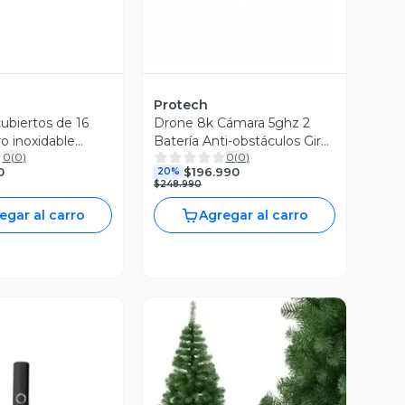
Protech
ubiertos de 16
Drone 8k Cámara 5ghz 2
o inoxidable
Batería Anti-obstáculos Giro
0
(
0
)
0
(
0
)
360
0
$196.990
20%
$248.990
egar al carro
Agregar al carro