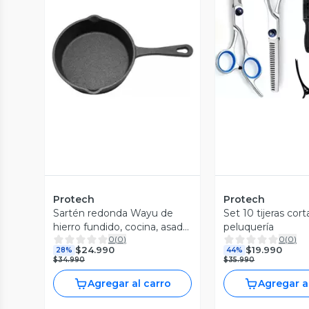
Vista P
Vista Previa
Protech
Protech
Sartén redonda Wayu de
Set 10 tijeras cort
hierro fundido, cocina, asado,
peluquería
0
(
0
)
0
(
0
)
BBQ, color negro
$24.990
$19.990
28%
44%
$34.990
$35.990
Agregar al carro
Agregar a