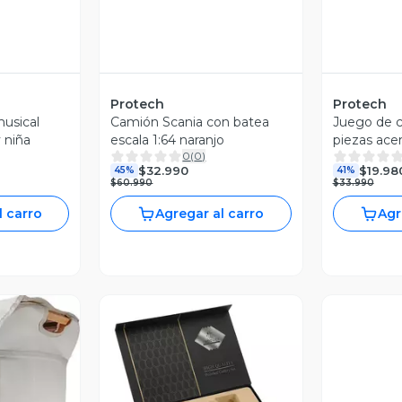
Protech
Protech
musical
Camión Scania con batea
Juego de c
y niña
escala 1:64 naranjo
piezas acer
0
(
0
)
Plateado
$32.990
$19.98
45%
41%
$60.990
$33.990
l carro
Agregar al carro
Agr