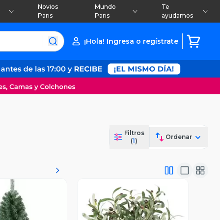
Novios
Mundo
Te
Paris
Paris
ayudamos
¡Hola! Ingresa o regístrate
Filtros
Ordenar
(
1
)