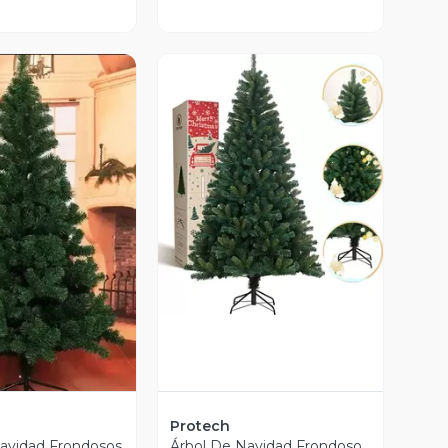
Vista Previa
ista Previa
Protech
avidad Frondosos
Árbol De Navidad Frondoso