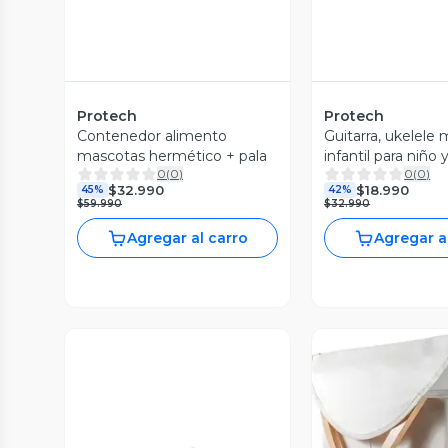
Protech
Protech
Contenedor alimento
Guitarra, ukelele 
mascotas hermético + pala
infantil para niño 
0
(
0
)
0
(
0
)
$32.990
$18.990
45%
42%
$59.990
$32.990
Agregar al carro
Agregar a