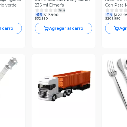
rie verde
236 ml Elmer's
Con Pata M
0
(
0
)
$17.990
$122.9
45%
41%
$32.990
$209.990
l carro
Agregar al carro
Agr
revia
Vista Previa
V