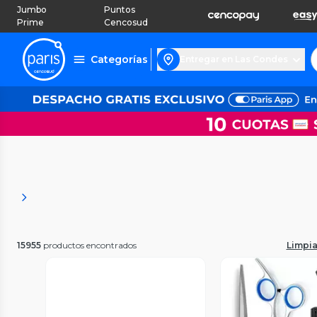
Jumbo
Puntos
Prime
Cencosud
Categorías
Entregar en Las Condes
15955
productos encontrados
Limpiar