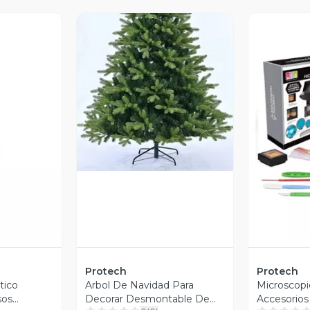
Vista Previa
revia
V
Protech
Protech
tico
Arbol De Navidad Para
Microscopi
sos
Decorar Desmontable De
Accesorios