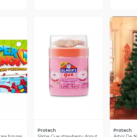
revia
Vista Previa
V
Protech
Protech
aja figuras
Slime Gue strawberry donut
Árbol De N