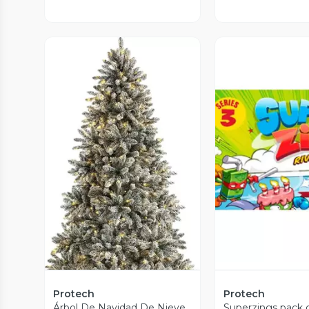
Vista P
Vista Previa
Protech
Protech
Árbol De Navidad De Nieve
Superzings pack c