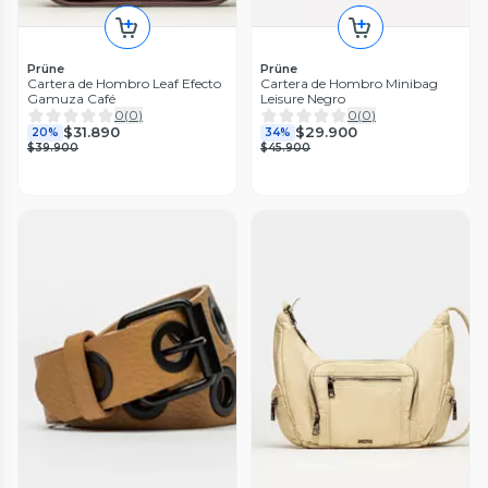
Prüne
Prüne
Cartera de Hombro Leaf Efecto
Cartera de Hombro Minibag
Gamuza Café
Leisure Negro
0
(
0
)
0
(
0
)
$31.890
$29.900
20%
34%
$39.900
$45.900