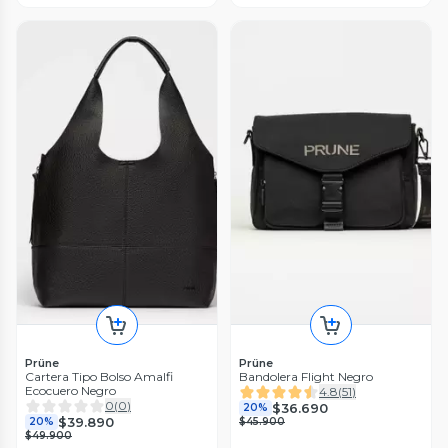
Prüne
Prüne
Cartera Tipo Bolso Amalfi
Bandolera Flight Negro
Ecocuero Negro
4.8
(
51
)
0
(
0
)
$36.690
20%
$39.890
20%
$45.900
$49.900