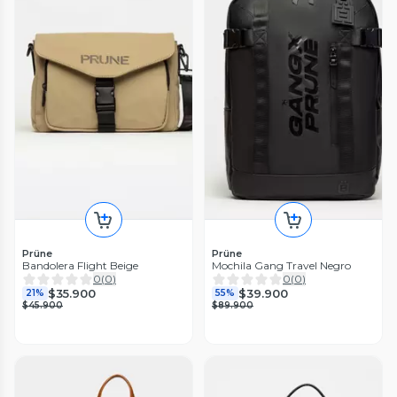
Prüne
Prüne
Bandolera Flight Beige
Mochila Gang Travel Negro
0
(
0
)
0
(
0
)
$35.900
$39.900
21%
55%
$45.900
$89.900