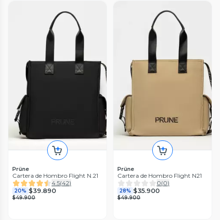
Prüne
Prüne
Cartera de Hombro Flight N.21
Cartera de Hombro Flight N21
4.5
(
42
)
0
(
0
)
$39.890
$35.900
20%
28%
$49.900
$49.900