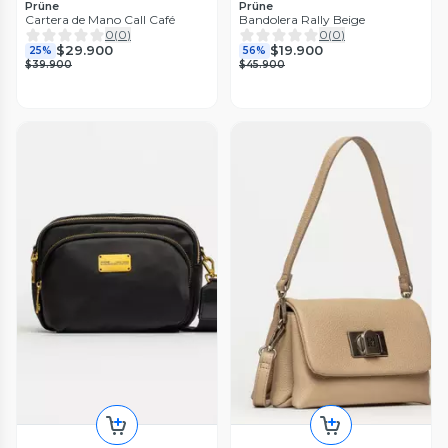
Prüne
Prüne
Cartera de Mano Call Café
Bandolera Rally Beige
0
(
0
)
0
(
0
)
$29.900
$19.900
25%
56%
$39.900
$45.900