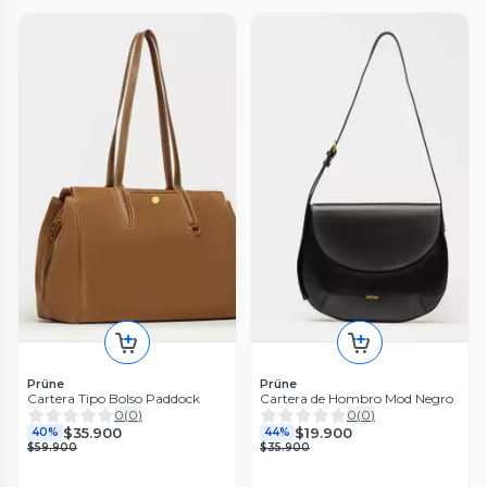
Prüne
Prüne
Cartera Tipo Bolso Paddock
Cartera de Hombro Mod Negro
0
(
0
)
0
(
0
)
$35.900
$19.900
40%
44%
$59.900
$35.900