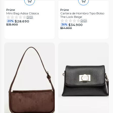
Prüne
Prüne
Mini Bag Adisa Clásica
Cartera de Hombro Tipo Bolso
The Lock Beige
0
(
0
)
0
(
0
)
$28.690
20%
$34.900
$35.900
36%
$54.900