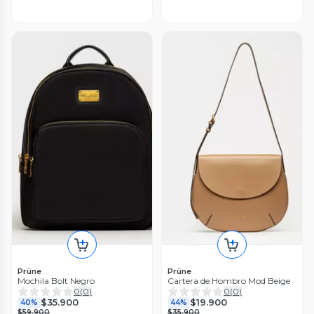
Prüne
Prüne
Mochila Bolt Negro
Cartera de Hombro Mod Beige
0
(
0
)
0
(
0
)
$35.900
$19.900
40%
44%
$59.900
$35.900