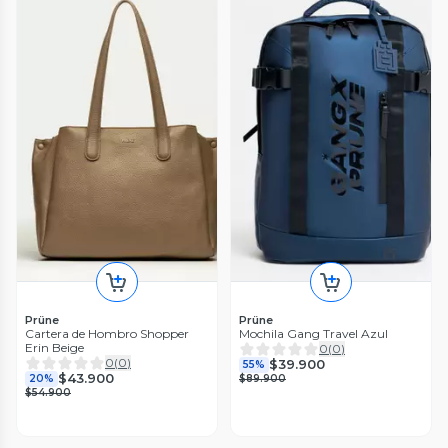
Prüne
Prüne
Cartera de Hombro Shopper
Mochila Gang Travel Azul
Erin Beige
0
(
0
)
0
(
0
)
$39.900
55%
$43.900
20%
$89.900
$54.900