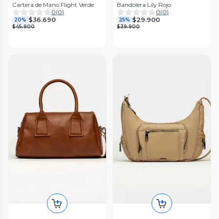
Cartera de Mano Flight Verde
Bandolera Lily Rojo
0
(
0
)
0
(
0
)
$36.690
$29.900
20%
25%
$45.900
$39.900