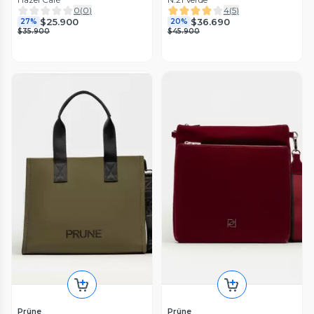
0
(
0
)
4
(
5
)
$25.900
$36.690
27%
20%
$35.900
$45.900
Prüne
Prüne