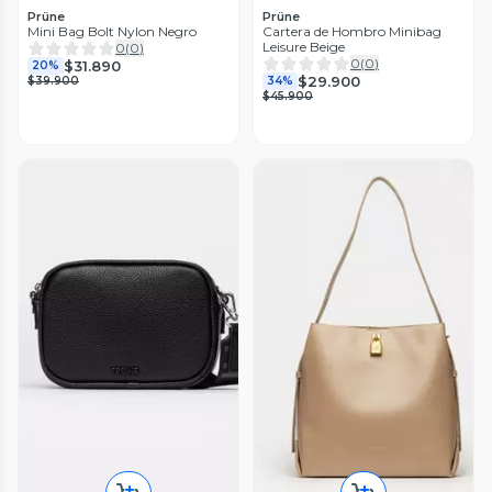
Prüne
Prüne
Mini Bag Bolt Nylon Negro
Cartera de Hombro Minibag
Leisure Beige
0
(
0
)
0
(
0
)
$31.890
20%
$29.900
$39.900
34%
$45.900