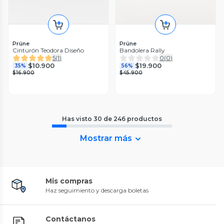
Prüne
Prüne
Cinturón Teodora Diseño
Bandolera Rally
5
(
1
)
0
(
0
)
$10.900
$19.900
35%
56%
$16.900
$45.900
Has visto
30
de
246
productos
Mostrar más
Mis compras
Haz seguimiento y descarga boletas
Contáctanos