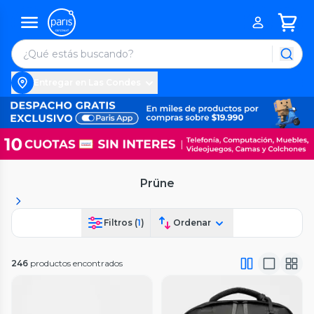
Entregar en Las Condes
Prüne
Filtros (
1
)
Ordenar
246
productos encontrados