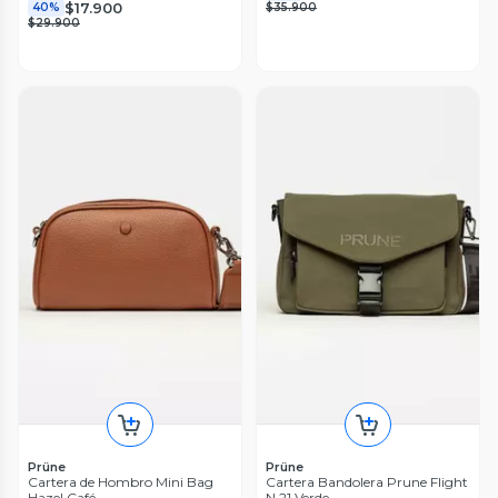
$17.900
40%
$35.900
$29.900
Prüne
Prüne
Cartera de Hombro Mini Bag
Cartera Bandolera Prune Flight
Hazel Café
N.21 Verde