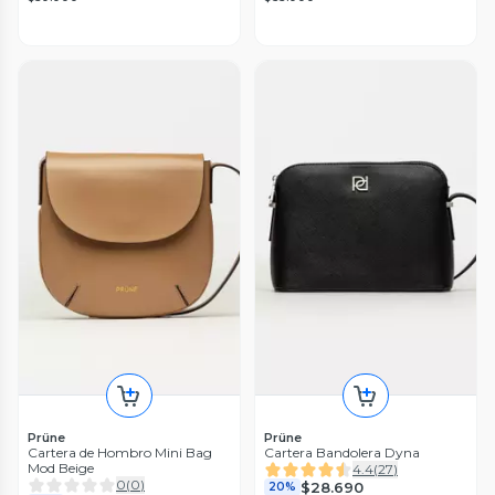
Prüne
Prüne
Cartera de Hombro Mini Bag
Cartera Bandolera Dyna
Mod Beige
4.4
(
27
)
0
(
0
)
$28.690
20%