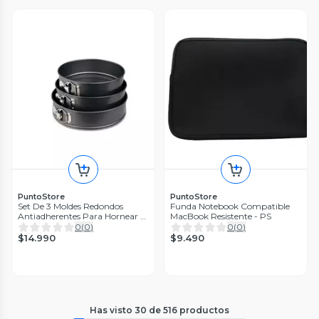
PuntoStore
PuntoStore
Set De 3 Moldes Redondos
Funda Notebook Compatible
Antiadherentes Para Hornear -
MacBook Resistente - PS
PuntoStore
0
(
0
)
0
(
0
)
$14.990
$9.490
Has visto
30
de
516
productos