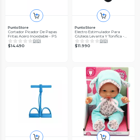
PuntoStore
PuntoStore
Cortador Picador De Papas
Electro Estimulador Para
Fritas Acero Inoxidable - PS
Glúteos Levanta Y Tonifica -
PuntoStore
0
(
0
)
0
(
0
)
$14.490
$11.990