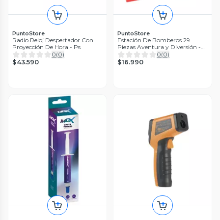
PuntoStore
PuntoStore
Radio Reloj Despertador Con
Estación De Bomberos 29
Proyección De Hora - Ps
Piezas Aventura y Diversión -
PS
0
(
0
)
0
(
0
)
$43.590
$16.990