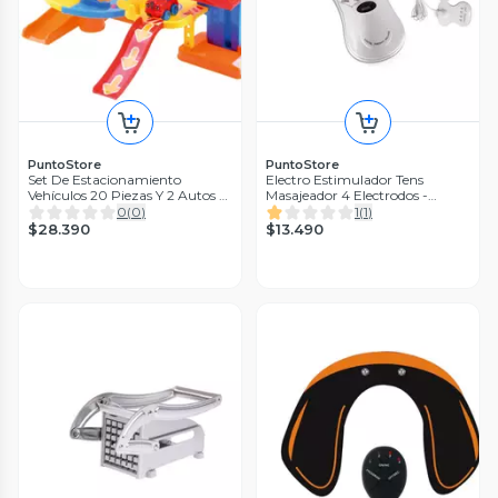
PuntoStore
PuntoStore
Set De Estacionamiento
Electro Estimulador Tens
Vehículos 20 Piezas Y 2 Autos -
Masajeador 4 Electrodos -
PS
PuntoStore
0
(
0
)
1
(
1
)
$28.390
$13.490