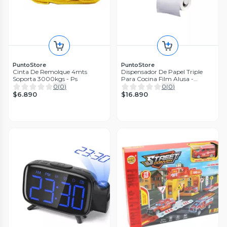
PuntoStore
PuntoStore
Cinta De Remolque 4mts
Dispensador De Papel Triple
Soporta 3000kgs - Ps
Para Cocina Film Alusa -
Puntostore
0
(
0
)
0
(
0
)
$6.890
$16.890