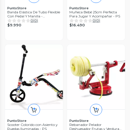
PuntoStore
PuntoStore
Banda Elástica De Tubo Flexible
Muñeca Bebé 25cm Perfecta
Con Pedal Y Manilla -
Para Jugar Y Acompañar - PS
PuntoStore
0
(
0
)
0
(
0
)
$9.990
$16.490
PuntoStore
PuntoStore
Scooter Colorido con Asiento y
Rebanador Pelador
Ruedas Iluminadas - PS
Deshuesador Frutas y Verduras