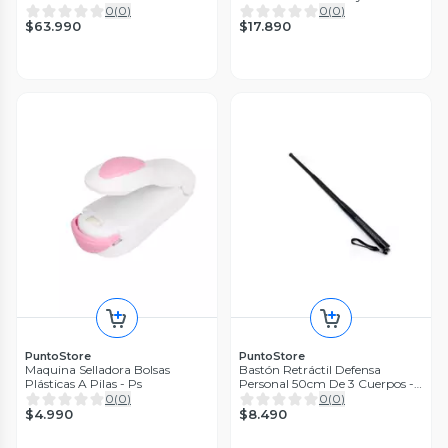
Manual - PS
0
(
0
)
0
(
0
)
$63.990
$17.890
PuntoStore
PuntoStore
Maquina Selladora Bolsas
Bastón Retráctil Defensa
Plásticas A Pilas - Ps
Personal 50cm De 3 Cuerpos -
PuntoStore
0
(
0
)
0
(
0
)
$4.990
$8.490