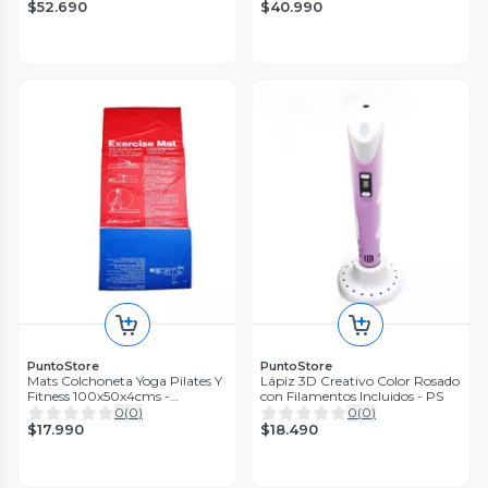
$52.690
$40.990
PuntoStore
PuntoStore
Mats Colchoneta Yoga Pilates Y
Lápiz 3D Creativo Color Rosado
Fitness 100x50x4cms -
con Filamentos Incluidos - PS
PuntoStore
0
(
0
)
0
(
0
)
$17.990
$18.490