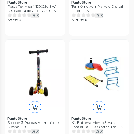
PuntoStore
PuntoStore
Pasta Termica MDX 25g 3W
Termómetro Infrarrojo Digital
Disipadora de Calor CPU PS
Laser - PS
0
(
0
)
0
(
0
)
$5.990
$19.990
PuntoStore
PuntoStore
Scooter 3 Ruedas Aluminio Led
Kit Entrenamiento 3 Vallas +
Diseño - PS
Escalerilla + 10 Obstáculos - PS
0
(
0
)
0
(
0
)