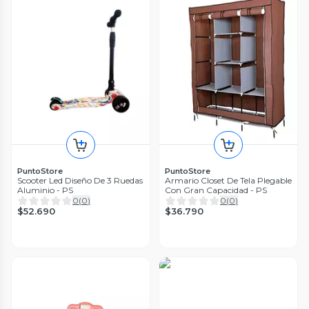
PuntoStore
PuntoStore
Scooter Led Diseño De 3 Ruedas
Armario Closet De Tela Plegable
Aluminio - PS
Con Gran Capacidad - PS
0
(
0
)
0
(
0
)
$52.690
$36.790