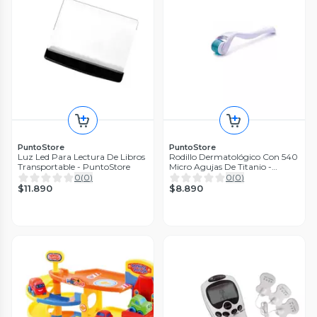
PuntoStore
PuntoStore
Luz Led Para Lectura De Libros
Rodillo Dermatológico Con 540
Transportable - PuntoStore
Micro Agujas De Titanio -
Puntostore
0
(
0
)
0
(
0
)
$11.890
$8.890