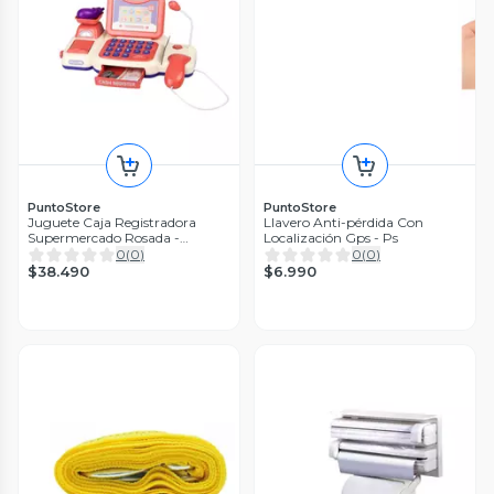
PuntoStore
PuntoStore
Juguete Caja Registradora
Llavero Anti-pérdida Con
Supermercado Rosada -
Localización Gps - Ps
PuntoStore
0
(
0
)
0
(
0
)
$38.490
$6.990