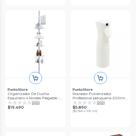
PuntoStore
PuntoStore
Organizador De Ducha
Rociador Pulverizador
Esquinero 4 Niveles Plegable -
Profesional peluquería 200ml -
PS
PS
0
(
0
)
0
(
0
)
$19.490
$5.890
(
$2.945 x 100 ml
)