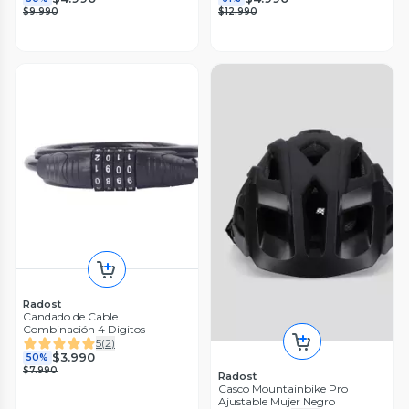
$9.990
$12.990
Radost
Candado de Cable
Combinación 4 Digitos
5
(
2
)
$3.990
50%
$7.990
Radost
Casco Mountainbike Pro
Ajustable Mujer Negro