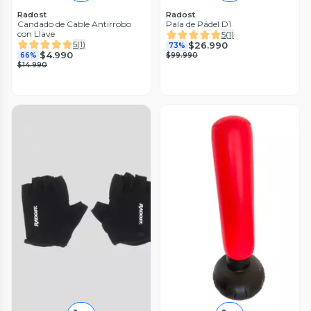
Radost
Radost
Candado de Cable Antirrobo
Pala de Pádel D1
con Llave
5
(
1
)
5
(
1
)
$26.990
73%
$4.990
66%
$99.990
$14.990