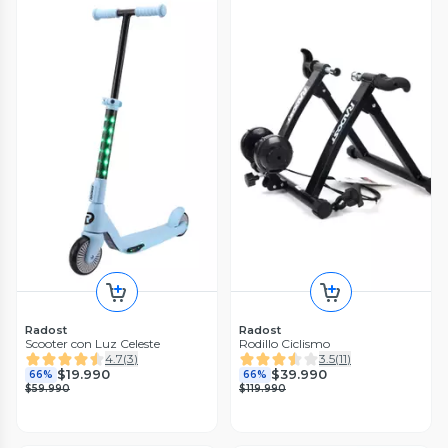
Radost
Radost
Scooter con Luz Celeste
Rodillo Ciclismo
4.7
(
3
)
3.5
(
11
)
$19.990
$39.990
66%
66%
$59.990
$119.990