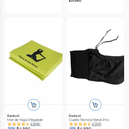
$14.990
Radost
Radost
Mat de Yoga Plegable
Cuello Técnico Nieve Pro
4.8
(
8
)
4.3
(
3
)
$4.990
$4.990
50%
61%