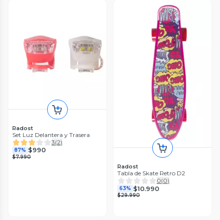
Radost
Set Luz Delantera y Trasera
3
(
2
)
$990
87%
$7.990
Radost
Tabla de Skate Retro D2
0
(
0
)
$10.990
63%
$29.990