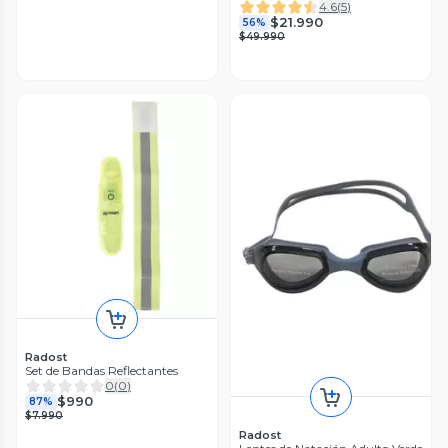
4.6
(
5
)
$21.990
56%
$49.990
Radost
Set de Bandas Reflectantes
0
(
0
)
$990
87%
$7.990
Radost