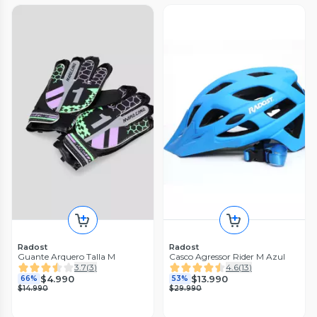
Radost
Radost
Guante Arquero Talla M
Casco Agressor Rider M Azul
3.7
(
3
)
4.6
(
13
)
$4.990
$13.990
66%
53%
$14.990
$29.990