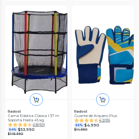
Radost
Radost
Cama Elástica Clásica 1.37 m
Guante de Arquero Plus
Soporta Hasta 45 kg
4.2
(
15
)
4.8
(
10
)
$4.990
66%
$53.990
64%
$14.990
$149.990