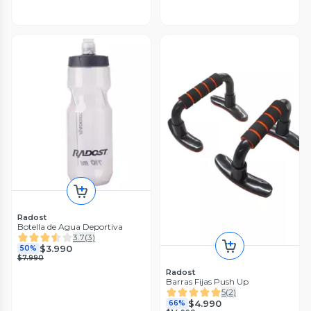
Radost
Botella de Agua Deportiva
3.7
(
3
)
$3.990
50%
$7.990
Radost
Barras Fijas Push Up
5
(
2
)
$4.990
66%