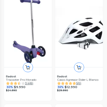
Radost
Radost
Triscooter Pro Morado
Casco Agressor Rider L Blanco
3.4
(
8
)
5
(
9
)
$9.990
$12.990
60%
56%
$24.990
$29.990