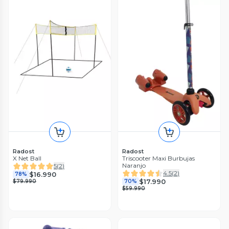
Radost
Radost
X Net Ball
Triscooter Maxi Burbujas
Naranjo
5
(
2
)
4.5
(
2
)
$16.990
78%
$17.990
$79.990
70%
$59.990