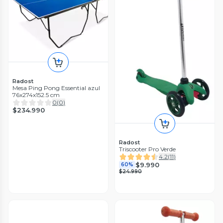
Radost
Mesa Ping Pong Essential azul
76x274x152.5 cm
0
(
0
)
$234.990
Radost
Triscooter Pro Verde
4.2
(
11
)
$9.990
60%
$24.990