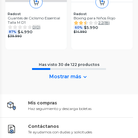
Radost
Radost
Guantes de Ciclismo Essential
Boxing para Niños Rojo
Talla M D1
2.2
(
18
)
0
(
0
)
$5.990
60%
$4.990
87%
$14.990
$39.990
Has visto
30
de
122
productos
Mostrar más
Mis compras
Haz seguimiento y descarga boletas
Contáctanos
Te ayudamos con dudas y solicitudes