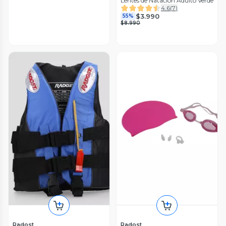
Lentes de Natación Adulto Verde
4.6
(
7
)
$3.990
55%
$8.990
Radost
Radost