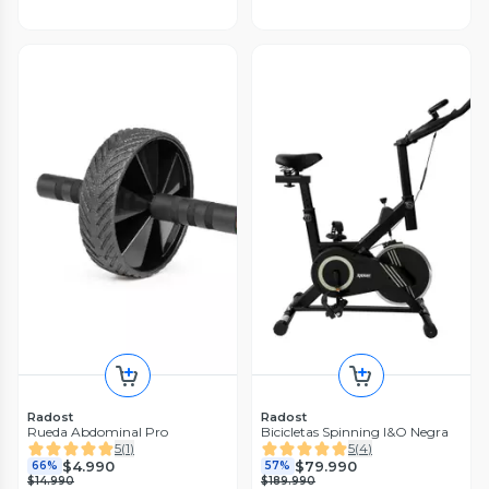
Radost
Radost
Rueda Abdominal Pro
Bicicletas Spinning I&O Negra
5
(
1
)
5
(
4
)
$4.990
$79.990
66%
57%
$14.990
$189.990