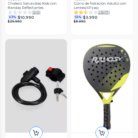
Chaleco Salvavidas Kids con
Gorro de Natación Adulto con
Bandas Reflectantes
Lentes(4Pzas)
0
(
0
)
2.8
(
17
)
$10.990
$3.990
63%
55%
$29.990
$8.990