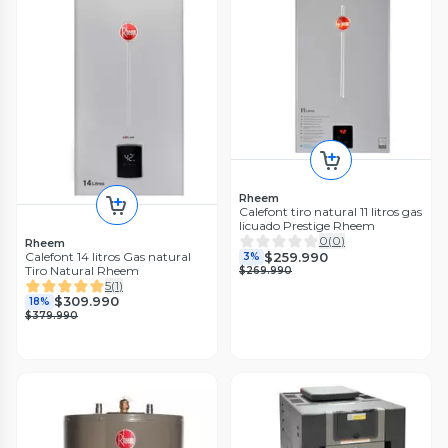
Rheem
Calefont tiro natural 11 litros gas
licuado Prestige Rheem
0
(
0
)
Rheem
$259.990
Calefont 14 litros Gas natural
3%
Tiro Natural Rheem
$269.990
5
(
1
)
$309.990
18%
$379.990