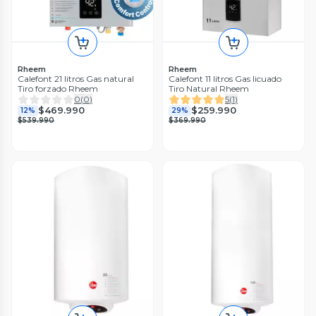
Rheem
Rheem
Calefont 21 litros Gas natural
Calefont 11 litros Gas licuado
Tiro forzado Rheem
Tiro Natural Rheem
0
(
0
)
5
(
1
)
$469.990
$259.990
12%
29%
$539.990
$369.990