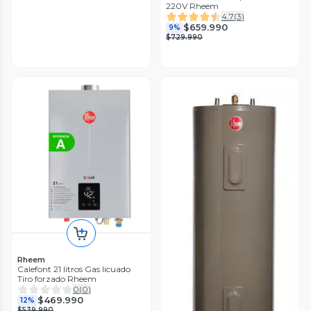
220V Rheem
4.7
(
3
)
$659.990
9%
$729.990
Rheem
Calefont 21 litros Gas licuado
Tiro forzado Rheem
0
(
0
)
$469.990
12%
$539.990