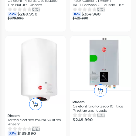
Calefont 14 litros Gas licuado
Pack Calefont Rheem
Tiro Natural Rheem
14L.T.Forzado G.Licuado + Kit
0
(
0
)
0
(
0
)
$289.990
$354.980
23%
16%
$379.990
$425.980
Rheem
Calefont tiro forzado 10 litros
Prestige gas licuado
0
(
0
)
Rheem
$249.990
Termo eléctrico mural 50 litros
Rheem
0
(
0
)
$139.990
33%