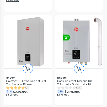
$209.990
Rheem
Rheem
Calefont 10 litros Gas natural
Pack Calefont Rheem 10L.
Tiro Natural Rheem
T.Forzado G.Natural + Kit
5
(
1
)
0
(
0
)
$239.990
$279.980
31%
25%
$349.990
$375.980