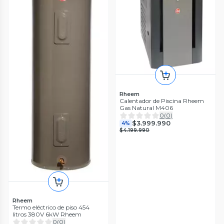
Rheem
Calentador de Piscina Rheem
Gas Natural M406
0
(
0
)
$3.999.990
4%
$4.199.990
Rheem
Termo eléctrico de piso 454
litros 380V 6kW Rheem
0
(
0
)