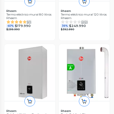
Rheem
Rheem
Termo eléctrico mural 80 litros
Termo eléctrico mural 120 litros
Rheem
Rheem
5
(
1
)
0
(
0
)
$179.990
$249.990
40%
36%
$299.990
$392.990
Rheem
Rheem