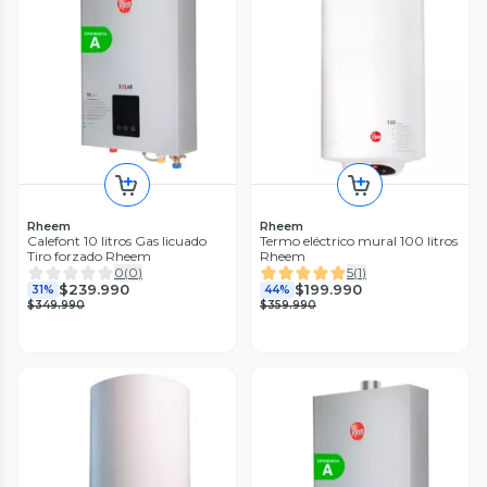
Rheem
Rheem
Calefont 10 litros Gas licuado
Termo eléctrico mural 100 litros
Tiro forzado Rheem
Rheem
0
(
0
)
5
(
1
)
$239.990
$199.990
31%
44%
$349.990
$359.990