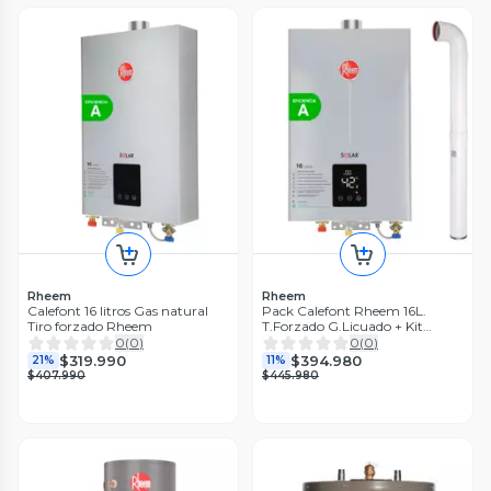
Rheem
Rheem
Calefont 16 litros Gas natural
Pack Calefont Rheem 16L.
Tiro forzado Rheem
T.Forzado G.Licuado + Kit
Ductos
0
(
0
)
0
(
0
)
$319.990
$394.980
21%
11%
$407.990
$445.980