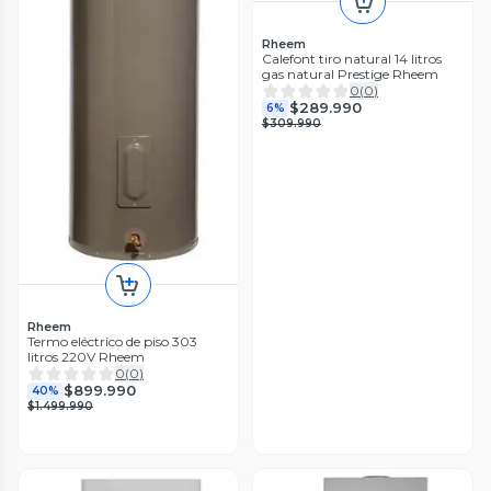
Rheem
Calefont tiro natural 14 litros
gas natural Prestige Rheem
0
(
0
)
$289.990
6%
$309.990
Rheem
Termo eléctrico de piso 303
litros 220V Rheem
0
(
0
)
$899.990
40%
$1.499.990