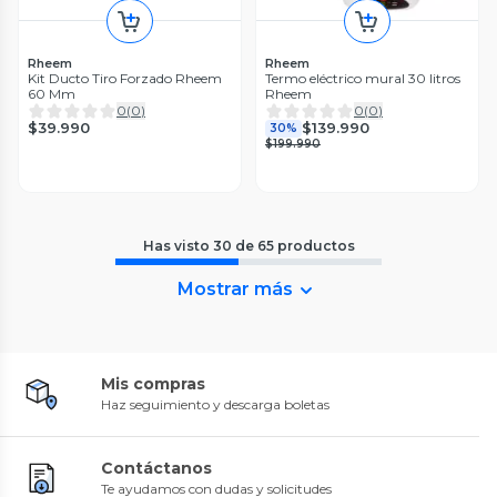
Rheem
Rheem
Kit Ducto Tiro Forzado Rheem
Termo eléctrico mural 30 litros
60 Mm
Rheem
0
(
0
)
0
(
0
)
$39.990
$139.990
30%
$199.990
Has visto
30
de
65
productos
Mostrar más
Mis compras
Haz seguimiento y descarga boletas
Contáctanos
Te ayudamos con dudas y solicitudes