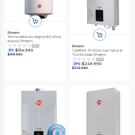
Rheem
Termo eléctrico digital 80 litros
blanco Rheem.
0
(
0
)
Rheem
$154.990
Calefont 10 litros Gas natural
8%
Tiro forzado Rheem
$169.990
0
(
0
)
$249.990
28%
$349.990