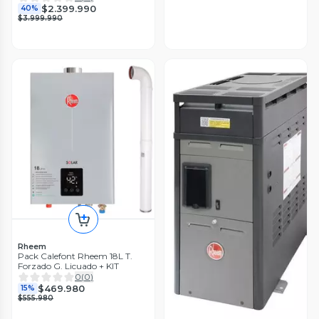
$2.399.990
40%
$3.999.990
Rheem
Pack Calefont Rheem 18L T.
Forzado G. Licuado + KIT
0
(
0
)
$469.980
15%
$555.980