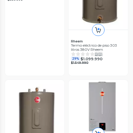
Rheem
Termo eléctrico de piso 303
litros 380V Rheem
0
(
0
)
$1.099.990
29%
$1.549.990