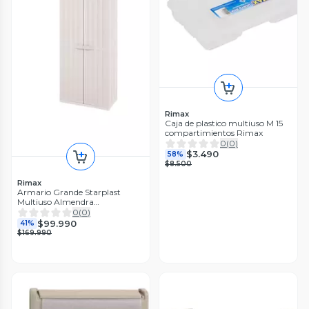
Rimax
Caja de plastico multiuso M 15
compartimientos Rimax
0
(
0
)
$3.490
58%
$8.500
Rimax
Armario Grande Starplast
Multiuso Almendra
67x39x163CM Rimax
0
(
0
)
$99.990
41%
$169.990