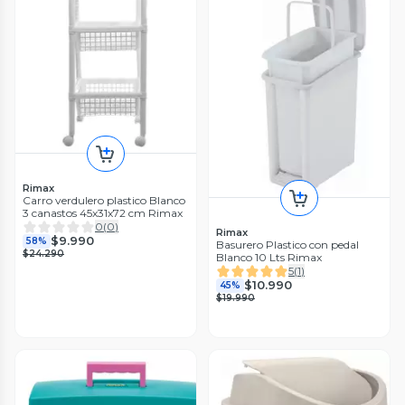
Rimax
Carro verdulero plastico Blanco
3 canastos 45x31x72 cm Rimax
0
(
0
)
Rimax
$9.990
58%
Basurero Plastico con pedal
$24.290
Blanco 10 Lts Rimax
5
(
1
)
$10.990
45%
$19.990