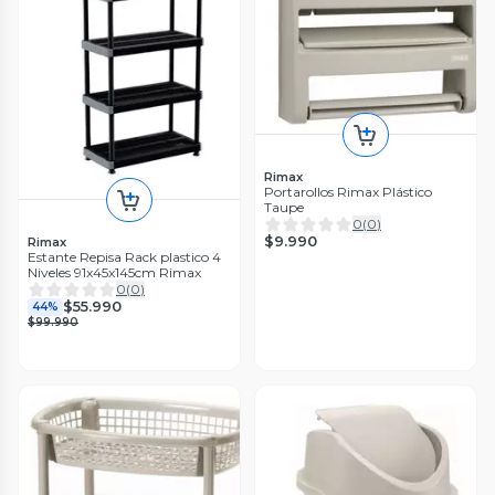
Rimax
Portarollos Rimax Plástico
Taupe
0
(
0
)
$9.990
Rimax
Estante Repisa Rack plastico 4
Niveles 91x45x145cm Rimax
0
(
0
)
$55.990
44%
$99.990