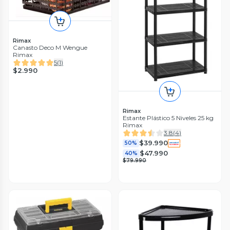
Rimax
Canasto Deco M Wengue
Rimax
5
(
1
)
$2.990
Rimax
Estante Plástico 5 Niveles 25 kg
Rimax
3.8
(
4
)
$39.990
50%
$47.990
40%
$79.990