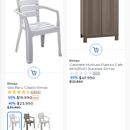
Rimax
Gabinete Multiuso Plastico Cafe
66.5x39x91 Starplast Rimax
0
(
0
)
$47.990
60%
$121.890
Rimax
Silla Baru Clásico Rimax
4.8
(
4
)
$19.990
50%
$23.990
40%
$39.990