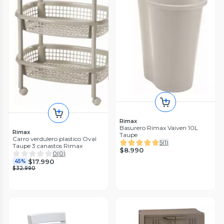
Rimax
Basurero Rimax Vaiven 10L
Rimax
Taupe
Carro verdulero plastico Oval
5
(
1
)
Taupe 3 canastos Rimax
$8.990
0
(
0
)
$17.990
45%
$32.990