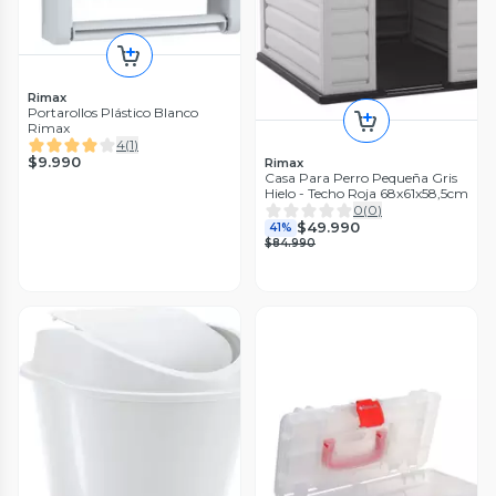
Rimax
Portarollos Plástico Blanco
Rimax
4
(
1
)
$9.990
Rimax
Casa Para Perro Pequeña Gris
Hielo - Techo Roja 68x61x58,5cm
0
(
0
)
$49.990
41%
$84.990