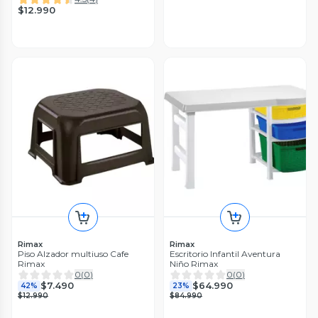
$12.990
Rimax
Rimax
Piso Alzador multiuso Cafe
Escritorio Infantil Aventura
Rimax
Niño Rimax
0
(
0
)
0
(
0
)
$7.490
$64.990
42%
23%
$12.990
$84.990