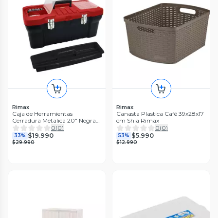
Rimax
Rimax
Caja de Herramientas
Canasta Plastica Café 39x28x17
Cerradura Metalica 20" Negra
cm Shia Rimax
Rimax
0
(
0
)
0
(
0
)
$19.990
$5.990
33%
53%
$29.990
$12.990