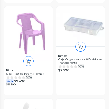
Rimax
Caja Organizadora 6 Divisiones
Transparente
0
(
0
)
$2.590
Rimax
Silla Plastica Infantil Rimax
0
(
0
)
$7.490
37%
$11.990