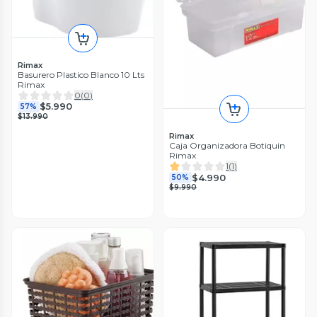
Rimax
Basurero Plastico Blanco 10 Lts
Rimax
0
(
0
)
$5.990
57%
$13.990
Rimax
Caja Organizadora Botiquin
Rimax
1
(
1
)
$4.990
50%
$9.990