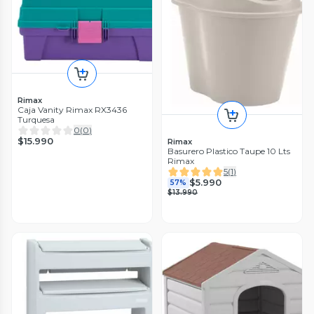
Rimax
Caja Vanity Rimax RX3436
Turquesa
0
(
0
)
$15.990
Rimax
Basurero Plastico Taupe 10 Lts
Rimax
5
(
1
)
$5.990
57%
$13.990