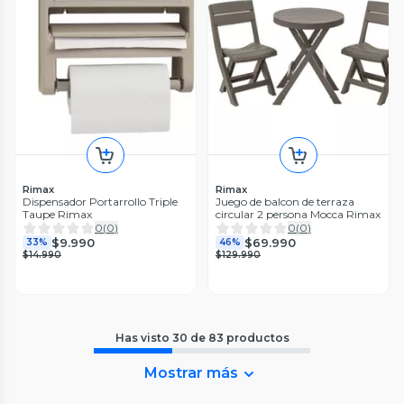
Rimax
Rimax
Dispensador Portarrollo Triple
Juego de balcon de terraza
Taupe Rimax
circular 2 persona Mocca Rimax
0
(
0
)
0
(
0
)
$9.990
$69.990
33%
46%
$14.990
$129.990
Has visto
30
de
83
productos
Mostrar más