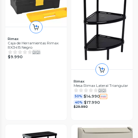
Rimax
Caja de Herramientas Rimax
RX3415 Negro
0
(
0
)
$9.990
Rimax
Mesa Rimax Lateral Triangular
0
(
0
)
$14.990
50%
$17.990
40%
$29.990