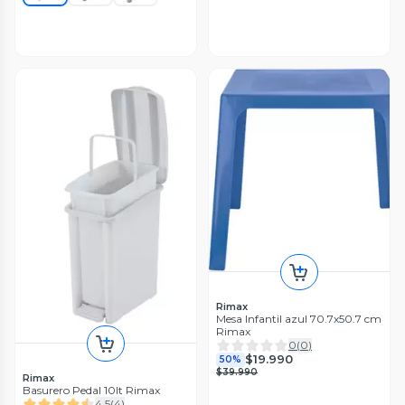
Rimax
Mesa Infantil azul 70.7x50.7 cm
Rimax
0
(
0
)
$19.990
50%
$39.990
Rimax
Basurero Pedal 10lt Rimax
4.5
(
4
)