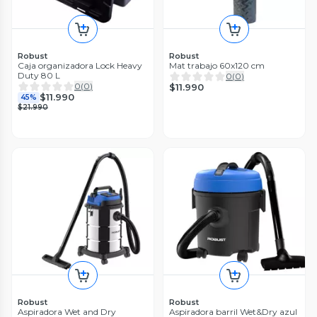
Robust
Robust
Caja organizadora Lock Heavy
Mat trabajo 60x120 cm
Duty 80 L
0
(
0
)
0
(
0
)
$11.990
$11.990
45%
$21.990
Robust
Robust
Aspiradora Wet and Dry
Aspiradora barril Wet&Dry azul