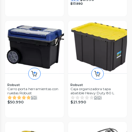
$17.990
Robust
Robust
Carro porta herramientas con
Caja organizadora tapa
ruedas Robust
abatible Heavy Duty 80 L
5
(
3
)
0
(
0
)
$50.990
$21.990