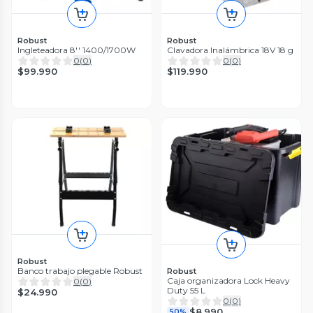
Robust
Robust
Ingleteadora 8'' 1400/1700W
Clavadora Inalámbrica 18V 18 g
0
(
0
)
0
(
0
)
$99.990
$119.990
Robust
Banco trabajo plegable Robust
Robust
Caja organizadora Lock Heavy
0
(
0
)
Duty 55 L
$24.990
0
(
0
)
$8.990
50%