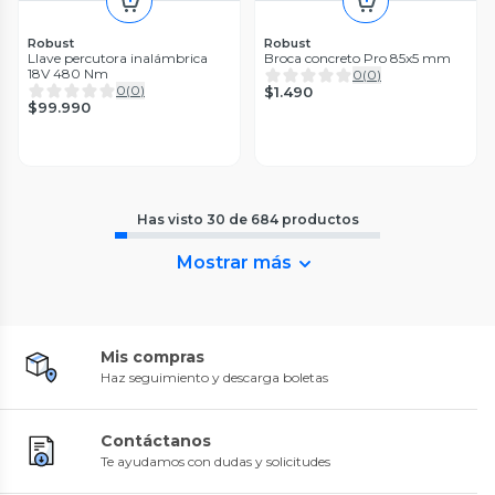
Robust
Robust
Llave percutora inalámbrica
Broca concreto Pro 85x5 mm
18V 480 Nm
0
(
0
)
0
(
0
)
$1.490
$99.990
Has visto
30
de
684
productos
Mostrar más
Mis compras
Haz seguimiento y descarga boletas
Contáctanos
Te ayudamos con dudas y solicitudes