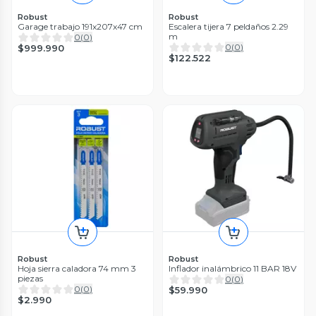
Robust
Robust
Garage trabajo 191x207x47 cm
Escalera tijera 7 peldaños 2.29
m
0
(
0
)
0
(
0
)
$999.990
$122.522
Robust
Robust
Hoja sierra caladora 74 mm 3
Inflador inalámbrico 11 BAR 18V
piezas
0
(
0
)
0
(
0
)
$59.990
$2.990