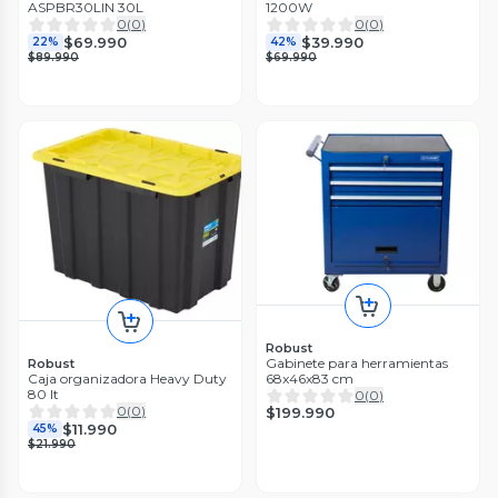
ASPBR30LIN 30L
1200W
0
(
0
)
0
(
0
)
$69.990
$39.990
22%
42%
$89.990
$69.990
Robust
Gabinete para herramientas
Robust
Caja organizadora Heavy Duty
68x46x83 cm
80 lt
0
(
0
)
0
(
0
)
$199.990
$11.990
45%
$21.990