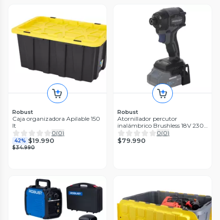
Robust
Robust
Caja organizadora Apilable 150
Atornillador percutor
lt
inalámbrico Brushless 18V 230
Nm.
0
(
0
)
0
(
0
)
$79.990
$19.990
42%
$34.990