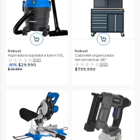
Robust
Robust
Aspiradora sopladora barril 10L
Gabinete organizador
herramientas 48''
0
(
0
)
0
(
0
)
$29.990
40%
$799.990
$49.990