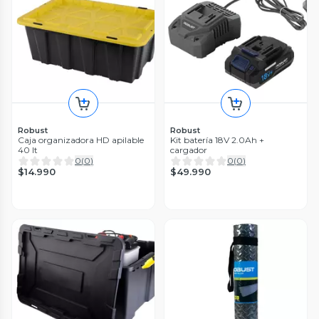
Robust
Robust
Caja organizadora HD apilable
Kit batería 18V 2.0Ah +
40 lt
cargador
0
(
0
)
0
(
0
)
$14.990
$49.990