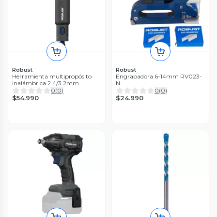
Robust
Robust
Herramienta multipropósito
Engrapadora 6-14mm RV023-
inalámbrica 2.4/3.2mm
N
0
(
0
)
0
(
0
)
$54.990
$24.990