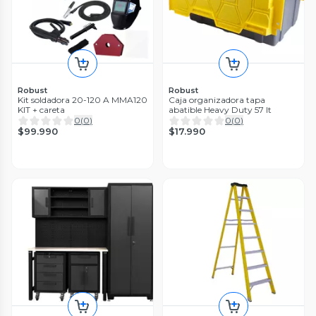
Robust
Robust
Kit soldadora 20-120 A MMA120
Caja organizadora tapa
KIT + careta
abatible Heavy Duty 57 lt
0
(
0
)
0
(
0
)
$99.990
$17.990