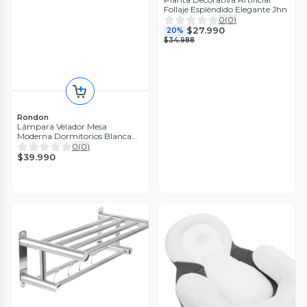
Follaje Espléndido Elegante Jhn
0
(
0
)
$27.990
20%
$34.988
Rondon
Lámpara Velador Mesa
Moderna Dormitorios Blanca
Jhn
0
(
0
)
$39.990