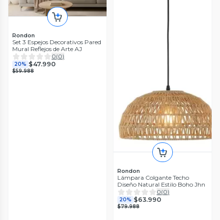
Rondon
Set 3 Espejos Decorativos Pared
Mural Reflejos de Arte AJ
0
(
0
)
$47.990
20%
$59.988
Rondon
Lámpara Colgante Techo
Diseño Natural Estilo Boho Jhn
0
(
0
)
$63.990
20%
$79.988