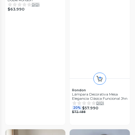
0
(
0
)
$63.990
Rondon
Lámpara Decorativa Mesa
Elegancia Clásica Funcional Jhn
0
(
0
)
$57.990
20%
$72.488