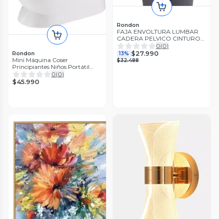
Rondon
FAJA ENVOLTURA LUMBAR
CADERA PELVICO CINTURON
COMPRESION LAU
0
(
0
)
$27.990
Rondon
13%
Mini Máquina Coser
$32.488
Principiantes Niños Portátil
Hogar Jhn
0
(
0
)
$45.990