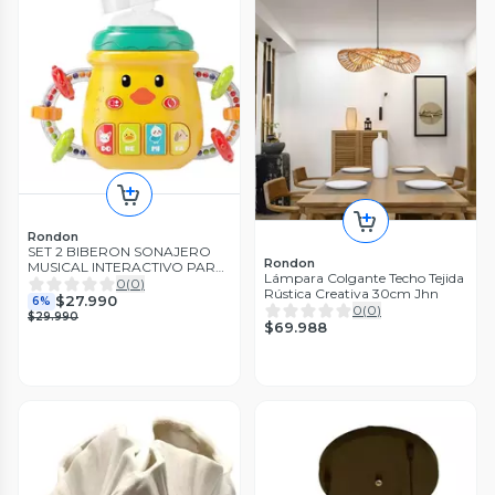
Rondon
SET 2 BIBERON SONAJERO
Rondon
MUSICAL INTERACTIVO PARA
Lámpara Colgante Techo Tejida
BEBE LAU
0
(
0
)
Rústica Creativa 30cm Jhn
$27.990
6%
0
(
0
)
$29.990
$69.988