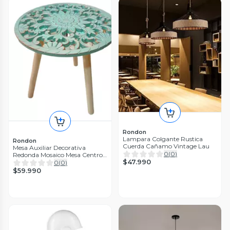
Rondon
Lampara Colgante Rustica
Rondon
Cuerda Cañamo Vintage Lau
Mesa Auxiliar Decorativa
0
(
0
)
Redonda Mosaico Mesa Centro
$47.990
Jhn
0
(
0
)
$59.990