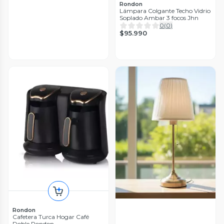
Rondon
Lámpara Colgante Techo Vidrio
Soplado Ambar 3 focos Jhn
0
(
0
)
$95.990
Rondon
Cafetera Turca Hogar Café
Doble Rondon