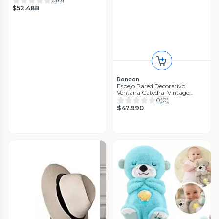
0
(
0
)
$52.488
Rondon
Espejo Pared Decorativo
Ventana Catedral Vintage
Dorado Jhn
0
(
0
)
$47.990