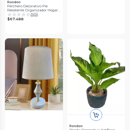
Rondon
Perchero Decorativo Pie
Resistente Organizador Hogar
Jhn
0
(
0
)
$67.488
Rondon
Planta Decorativa Artificial