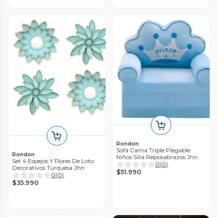
Rondon
Sofá Cama Triple Plegable
Rondon
Niños Silla Reposabrazos Jhn
Set 4 Espejos Y Flores De Loto
0
(
0
)
Decorativos Turquesa Jhn
$51.990
0
(
0
)
$35.990