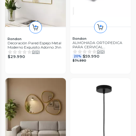
Rondon
Rondon
ALMOHADA ORTOPEDICA
Decoración Pared Espejo Metal
PARA CERVICAL
Moderno Exquisito Adorno Jhn
ERGONOMICA LAU
0
(
0
)
0
(
0
)
$59.990
$29.990
20%
$74.990