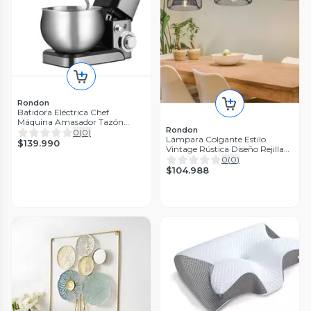
Rondon
Batidora Eléctrica Chef
Máquina Amasador Tazón
Rondon
Cocina Rondon
0
(
0
)
Lámpara Colgante Estilo
$139.990
Vintage Rústica Diseño Rejilla
Jhn
0
(
0
)
$104.988