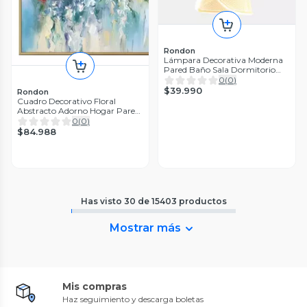
Rondon
Lámpara Decorativa Moderna
Pared Baño Sala Dormitorio
Jhn
0
(
0
)
$39.990
Rondon
Cuadro Decorativo Floral
Abstracto Adorno Hogar Pared
Jhn
0
(
0
)
$84.988
Has visto
30
de
15403
productos
Mostrar más
Mis compras
Haz seguimiento y descarga boletas