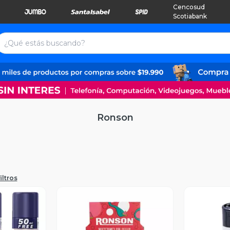
Cencosud
Scotiabank
Ronson
iltros