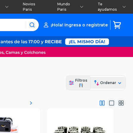
Novios
Mundo
Te
Paris
Paris
ayudamos
¡Hola! Ingresa o regístrate
Filtros
Ordenar
(
1
)