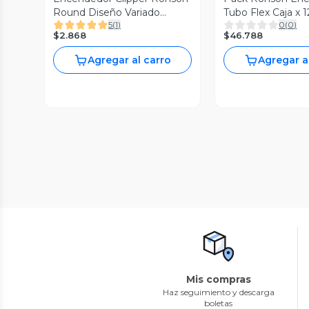
Round Diseño Variado
Tubo Flex Caja x 
5
(
1
)
0
(
0
)
Recargable
$2.868
$46.788
Agregar al carro
Agregar a
Mis compras
Haz seguimiento y descarga
boletas