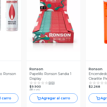
revia
Vista Previa
V
Ronson
Ronson
no Ronson
Papelillo Ronson Sandia 1
Encendedo
Display
Clearlite Pi
0
(
0
)
$9.900
$2.268
(
$8 x un
)
l carro
Agregar al carro
Agr