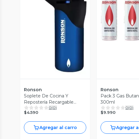
Vista P
Vista Previa
Ronson
Ronson
Soplete De Cocina Y
Pack 3 Gas Buta
Repostería Recargable
300ml
0
(
0
)
0
(
0
)
Encendedor
$4.590
$9.990
Agregar al carro
Agregar a