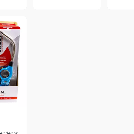
revia
cendedor