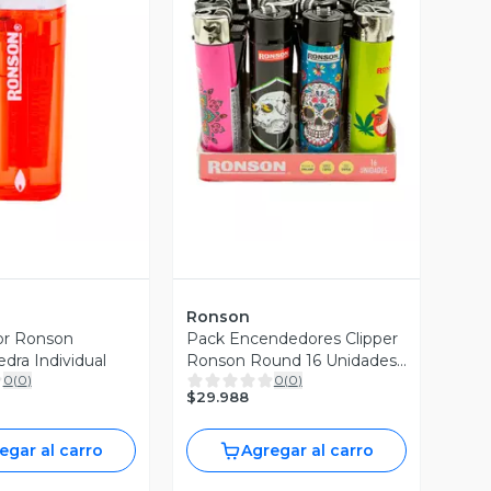
ista Previa
Vista Previa
Ronson
r Ronson
Pack Encendedores Clipper
edra Individual
Ronson Round 16 Unidades
0
(
0
)
0
(
0
)
Surtido
$29.988
egar al carro
Agregar al carro