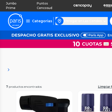
Jumbo
Puntos
Prime
Cencosud
Categorías
Entregar en Las Condes
7
productos encontrados
Limpiar f