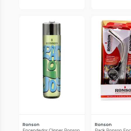
Vista Previa
Vista P
Ronson
Ronson
Encendedor Clipper Ronson
Pack Ronson En