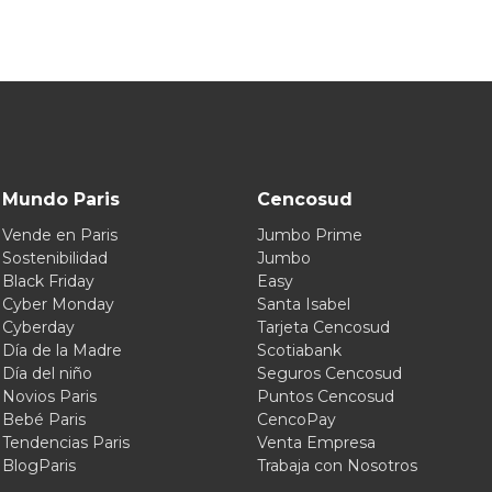
Mundo Paris
Cencosud
Vende en Paris
Jumbo Prime
Sostenibilidad
Jumbo
Black Friday
Easy
Cyber Monday
Santa Isabel
Cyberday
Tarjeta Cencosud
Día de la Madre
Scotiabank
Día del niño
Seguros Cencosud
Novios Paris
Puntos Cencosud
Bebé Paris
CencoPay
Tendencias Paris
Venta Empresa
BlogParis
Trabaja con Nosotros