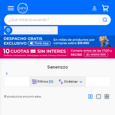
Entregar en Las Condes
Sanenzzo
Filtros (
0
)
Ordenar
0
productos encontrados