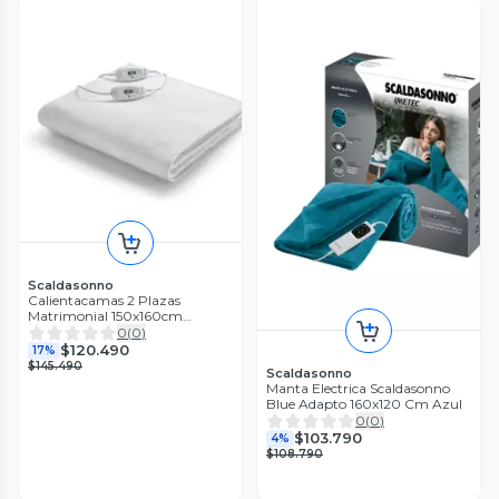
Scaldasonno
Calientacamas 2 Plazas
Matrimonial 150x160cm
Comfort Scaldasonno
0
(
0
)
$120.490
17%
$145.490
Scaldasonno
Manta Electrica Scaldasonno
Blue Adapto 160x120 Cm Azul
0
(
0
)
$103.790
4%
$108.790