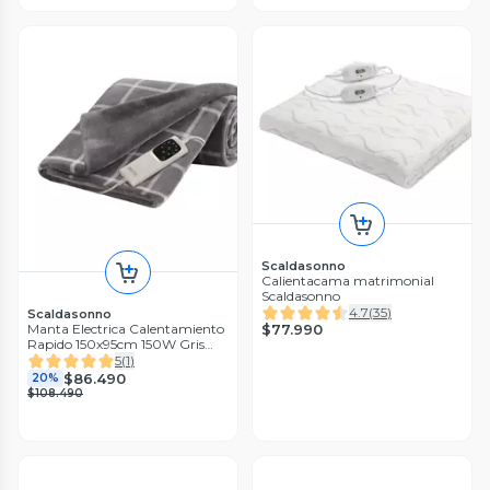
Scaldasonno
Calientacama matrimonial
Scaldasonno
4.7
(
35
)
Scaldasonno
$77.990
Manta Electrica Calentamiento
Rapido 150x95cm 150W Gris
Cuadrille
5
(
1
)
$86.490
20%
$108.490