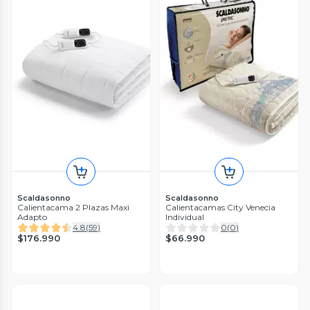
Scaldasonno
Scaldasonno
Calientacama 2 Plazas Maxi
Calientacamas City Venecia
Adapto
Individual
4.8
(
59
)
0
(
0
)
$176.990
$66.990