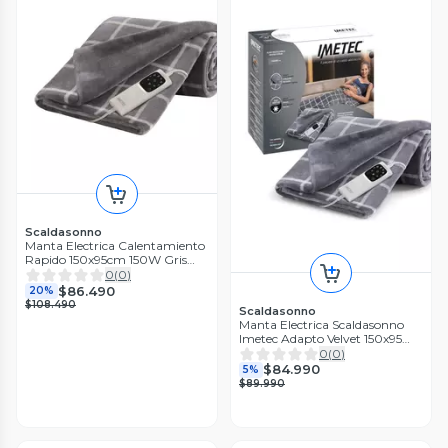
Scaldasonno
Manta Electrica Calentamiento
Rapido 150x95cm 150W Gris
Cuadrille
0
(
0
)
$86.490
20%
$108.490
Scaldasonno
Manta Electrica Scaldasonno
Imetec Adapto Velvet 150x95
Cm
0
(
0
)
$84.990
5%
$89.990