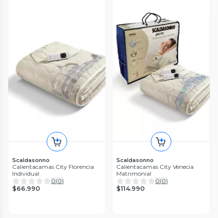
Scaldasonno
Scaldasonno
Calientacamas City Florencia
Calientacamas City Venecia
Individual
Matrimonial
0
(
0
)
0
(
0
)
$66.990
$114.990