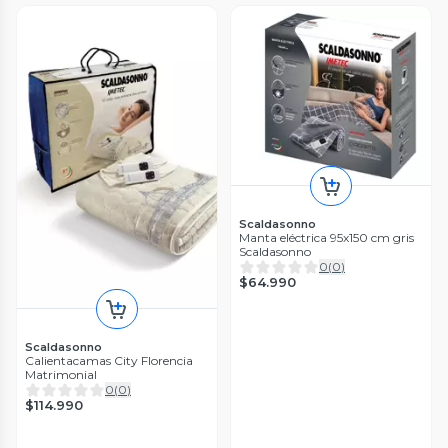
Scaldasonno
Manta eléctrica 95x150 cm gris
Scaldasonno
0
(
0
)
$64.990
Scaldasonno
Calientacamas City Florencia
Matrimonial
0
(
0
)
$114.990